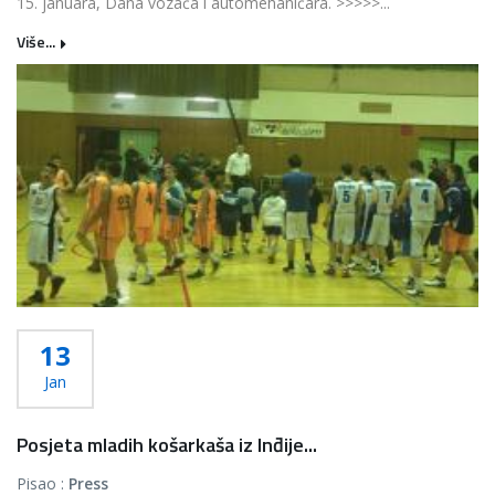
15. januara, Dana vozača i automehaničara. >>>>>...
Više...
13
Jan
Posjeta mladih košarkaša iz Inđije...
Pisao :
Press