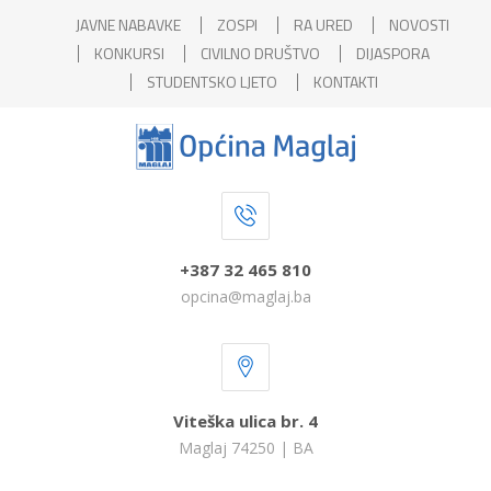
JAVNE NABAVKE
ZOSPI
RA URED
NOVOSTI
KONKURSI
CIVILNO DRUŠTVO
DIJASPORA
STUDENTSKO LJETO
KONTAKTI
+387 32 465 810
opcina@maglaj.ba
Viteška ulica br. 4
Maglaj 74250 | BA