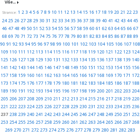
Više...
1
2
3
4
5
6
7
8
9
10
11
12
13
14
15
16
17
18
19
20
21
22
23
Stranice:
24
25
26
27
28
29
30
31
32
33
34
35
36
37
38
39
40
41
42
43
44
45
46
47
48
49
50
51
52
53
54
55
56
57
58
59
60
61
62
63
64
65
66
67
68
69
70
71
72
73
74
75
76
77
78
79
80
81
82
83
84
85
86
87
88
89
90
91
92
93
94
95
96
97
98
99
100
101
102
103
104
105
106
107
108
109
110
111
112
113
114
115
116
117
118
119
120
121
122
123
124
125
126
127
128
129
130
131
132
133
134
135
136
137
138
139
140
141
142
143
144
145
146
147
148
149
150
151
152
153
154
155
156
157
158
159
160
161
162
163
164
165
166
167
168
169
170
171
172
173
174
175
176
177
178
179
180
181
182
183
184
185
186
187
188
189
190
191
192
193
194
195
196
197
198
199
200
201
202
203
204
205
206
207
208
209
210
211
212
213
214
215
216
217
218
219
220
221
222
223
224
225
226
227
228
229
230
231
232
233
234
235
236
237
238
239
240
241
242
243
244
245
246
247
248
249
250
251
252
253
254
255
256
257
258
259
260
261
262
263
264
265
266
267
268
269
270
271
272
273
274
275
276
277
278
279
280
281
282
283