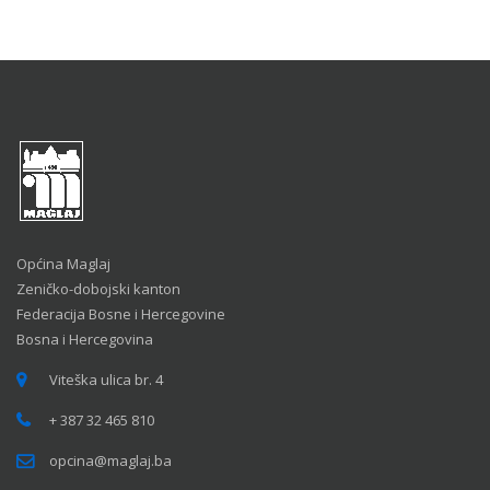
Općina Maglaj
Zeničko-dobojski kanton
Federacija Bosne i Hercegovine
Bosna i Hercegovina
Viteška ulica br. 4
+ 387 32 465 810
opcina@maglaj.ba