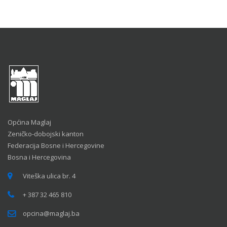
Općina Maglaj
Zeničko-dobojski kanton
Federacija Bosne i Hercegovine
Bosna i Hercegovina
Viteška ulica br. 4
+ 387 32 465 810
opcina@maglaj.ba