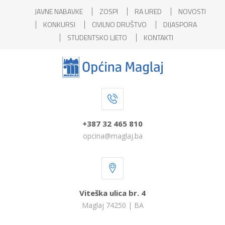
JAVNE NABAVKE
ZOSPI
RA URED
NOVOSTI
KONKURSI
CIVILNO DRUŠTVO
DIJASPORA
STUDENTSKO LJETO
KONTAKTI
+387 32 465 810
opcina@maglaj.ba
Viteška ulica br. 4
Maglaj 74250 | BA