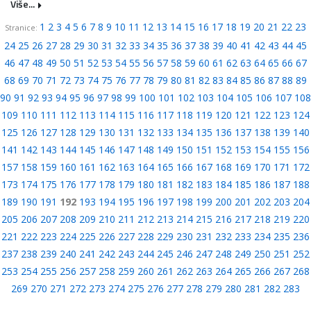
Više...
1
2
3
4
5
6
7
8
9
10
11
12
13
14
15
16
17
18
19
20
21
22
23
Stranice:
24
25
26
27
28
29
30
31
32
33
34
35
36
37
38
39
40
41
42
43
44
45
46
47
48
49
50
51
52
53
54
55
56
57
58
59
60
61
62
63
64
65
66
67
68
69
70
71
72
73
74
75
76
77
78
79
80
81
82
83
84
85
86
87
88
89
90
91
92
93
94
95
96
97
98
99
100
101
102
103
104
105
106
107
108
109
110
111
112
113
114
115
116
117
118
119
120
121
122
123
124
125
126
127
128
129
130
131
132
133
134
135
136
137
138
139
140
141
142
143
144
145
146
147
148
149
150
151
152
153
154
155
156
157
158
159
160
161
162
163
164
165
166
167
168
169
170
171
172
173
174
175
176
177
178
179
180
181
182
183
184
185
186
187
188
189
190
191
192
193
194
195
196
197
198
199
200
201
202
203
204
205
206
207
208
209
210
211
212
213
214
215
216
217
218
219
220
221
222
223
224
225
226
227
228
229
230
231
232
233
234
235
236
237
238
239
240
241
242
243
244
245
246
247
248
249
250
251
252
253
254
255
256
257
258
259
260
261
262
263
264
265
266
267
268
269
270
271
272
273
274
275
276
277
278
279
280
281
282
283