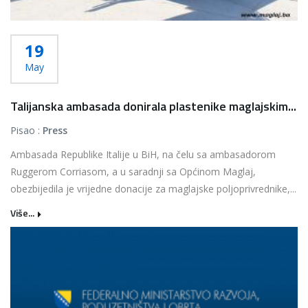
19
May
Talijanska ambasada donirala plastenike maglajskim...
Pisao :
Press
Ambasada Republike Italije u BiH, na čelu sa ambasadorom
Ruggerom Corriasom, a u saradnji sa Općinom Maglaj,
obezbijedila je vrijedne donacije za maglajske poljoprivrednike,...
Više...