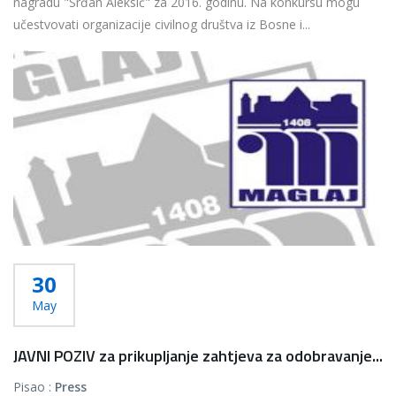
nagradu "Srđan Aleksić" za 2016. godinu. Na konkursu mogu
učestvovati organizacije civilnog društva iz Bosne i...
Više...
30
May
JAVNI POZIV za prikupljanje zahtjeva za odobravanje...
Pisao :
Press