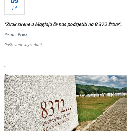
09
Jul
"Zvuk sirene u Maglaju će nas podsjetiti na 8.372 žrtve"...
Pisao :
Press
Poštovani sugrađani,
...
Više...