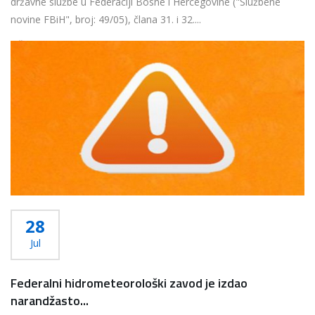
državne službe u Federaciji Bosne i Hercegovine ("Službene
novine FBiH", broj: 49/05), člana 31. i 32....
Više...
28
Jul
Federalni hidrometeorološki zavod je izdao
narandžasto...