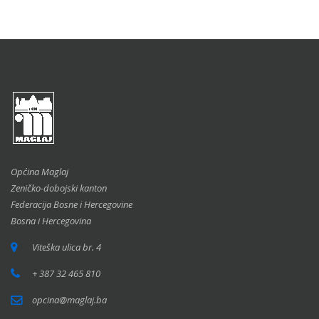
Općina Maglaj
Zeničko-dobojski kanton
Federacija Bosne i Hercegovine
Bosna i Hercegovina
Viteška ulica br. 4
+ 387 32 465 810
opcina@maglaj.ba