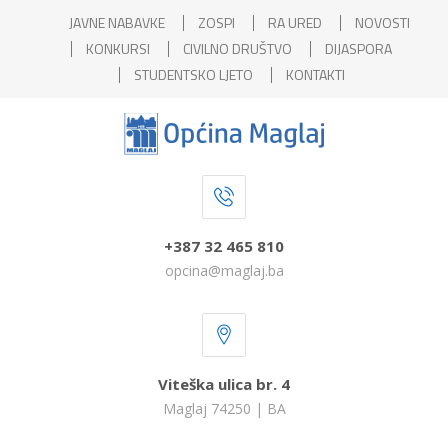
JAVNE NABAVKE
ZOSPI
RA URED
NOVOSTI
KONKURSI
CIVILNO DRUŠTVO
DIJASPORA
STUDENTSKO LJETO
KONTAKTI
+387 32 465 810
opcina@maglaj.ba
Viteška ulica br. 4
Maglaj 74250 | BA