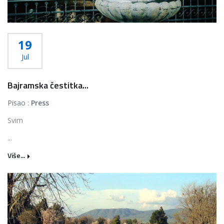
19
Jul
Bajramska čestitka...
Pisao :
Press
Svim
...
Više...