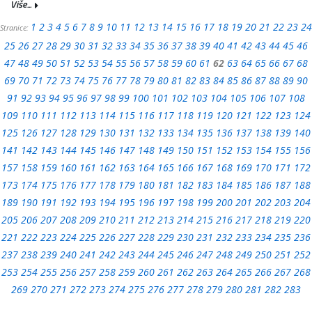
Više...
1
2
3
4
5
6
7
8
9
10
11
12
13
14
15
16
17
18
19
20
21
22
23
24
Stranice:
25
26
27
28
29
30
31
32
33
34
35
36
37
38
39
40
41
42
43
44
45
46
47
48
49
50
51
52
53
54
55
56
57
58
59
60
61
62
63
64
65
66
67
68
69
70
71
72
73
74
75
76
77
78
79
80
81
82
83
84
85
86
87
88
89
90
91
92
93
94
95
96
97
98
99
100
101
102
103
104
105
106
107
108
109
110
111
112
113
114
115
116
117
118
119
120
121
122
123
124
125
126
127
128
129
130
131
132
133
134
135
136
137
138
139
140
141
142
143
144
145
146
147
148
149
150
151
152
153
154
155
156
157
158
159
160
161
162
163
164
165
166
167
168
169
170
171
172
173
174
175
176
177
178
179
180
181
182
183
184
185
186
187
188
189
190
191
192
193
194
195
196
197
198
199
200
201
202
203
204
205
206
207
208
209
210
211
212
213
214
215
216
217
218
219
220
221
222
223
224
225
226
227
228
229
230
231
232
233
234
235
236
237
238
239
240
241
242
243
244
245
246
247
248
249
250
251
252
253
254
255
256
257
258
259
260
261
262
263
264
265
266
267
268
269
270
271
272
273
274
275
276
277
278
279
280
281
282
283