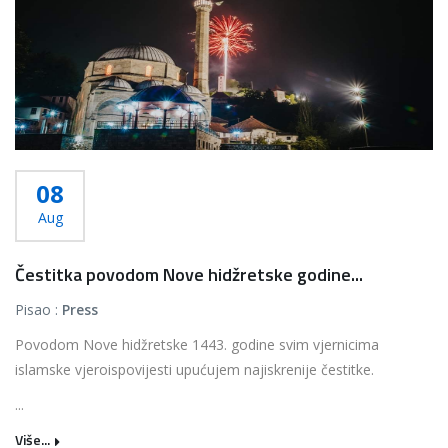
08
Aug
Čestitka povodom Nove hidžretske godine...
Pisao :
Press
Povodom Nove hidžretske 1443. godine svim vjernicima
islamske vjeroispovijesti upućujem najiskrenije čestitke.
...
Više...