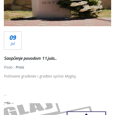
09
Jul
Saopćenje povodom 11.jula...
Pisao :
Press
Poštovane građanke i građani općine Maglaj,
...
Više...