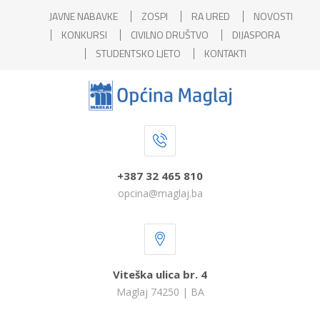
JAVNE NABAVKE
ZOSPI
RA URED
NOVOSTI
KONKURSI
CIVILNO DRUŠTVO
DIJASPORA
STUDENTSKO LJETO
KONTAKTI
+387 32 465 810
opcina@maglaj.ba
Viteška ulica br. 4
Maglaj 74250 | BA