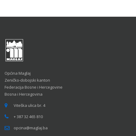
Općina Maglaj
Zeničko-dobojski kanton
Federacija Bosne i Hercegovine
Bosna i Hercegovina
Viteška ulica br. 4
+ 387 32 465 810
opcina@maglaj.ba