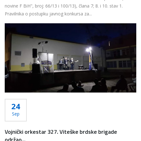
novine F BiH", broj: 66/13 i 100/13), člana 7; 8. i 10. stav 1.
Pravilnika o postupku javnog konkursa za...
Više...
24
Sep
Vojnički orkestar 327. Viteške brdske brigade
održao...