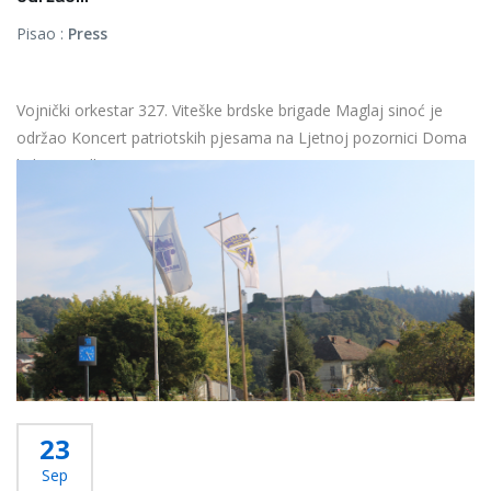
Pisao :
Press
Vojnički orkestar 327. Viteške brdske brigade Maglaj sinoć je
održao Koncert patriotskih pjesama na Ljetnoj pozornici Doma
kulture „Edhem...
Više...
23
Sep