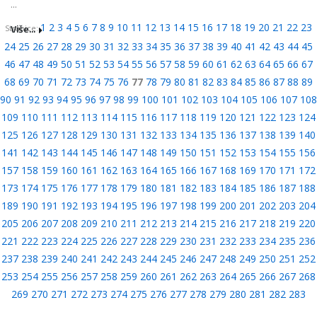
...
1
2
3
4
5
6
7
8
9
10
11
12
13
14
15
16
17
18
19
20
21
22
23
Više...
Stranice:
24
25
26
27
28
29
30
31
32
33
34
35
36
37
38
39
40
41
42
43
44
45
46
47
48
49
50
51
52
53
54
55
56
57
58
59
60
61
62
63
64
65
66
67
68
69
70
71
72
73
74
75
76
77
78
79
80
81
82
83
84
85
86
87
88
89
90
91
92
93
94
95
96
97
98
99
100
101
102
103
104
105
106
107
108
109
110
111
112
113
114
115
116
117
118
119
120
121
122
123
124
125
126
127
128
129
130
131
132
133
134
135
136
137
138
139
140
141
142
143
144
145
146
147
148
149
150
151
152
153
154
155
156
157
158
159
160
161
162
163
164
165
166
167
168
169
170
171
172
173
174
175
176
177
178
179
180
181
182
183
184
185
186
187
188
189
190
191
192
193
194
195
196
197
198
199
200
201
202
203
204
205
206
207
208
209
210
211
212
213
214
215
216
217
218
219
220
221
222
223
224
225
226
227
228
229
230
231
232
233
234
235
236
237
238
239
240
241
242
243
244
245
246
247
248
249
250
251
252
253
254
255
256
257
258
259
260
261
262
263
264
265
266
267
268
269
270
271
272
273
274
275
276
277
278
279
280
281
282
283