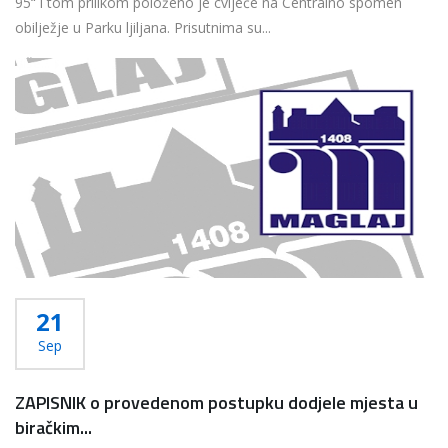
95“ i tom prilikom položeno je cvijeće na Centralno spomen
obilježje u Parku ljiljana. Prisutnima su...
Više...
21
Sep
ZAPISNIK o provedenom postupku dodjele mjesta u
biračkim...