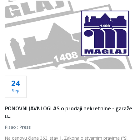
Više...
24
Sep
PONOVNI JAVNI OGLAS o prodaji nekretnine - garaže
u...
Pisao :
Press
Na osnovu člana 363. stav 1. Zakona o stvarnim pravima ("Sl.