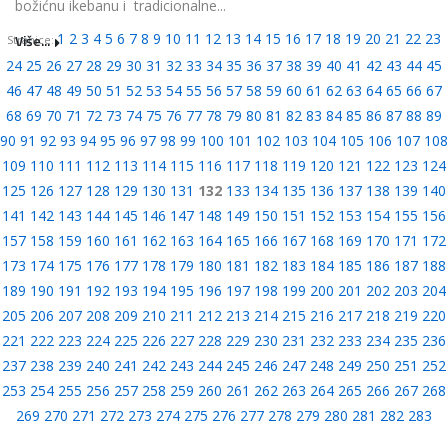
božićnu ikebanu i tradicionalne...
1
2
3
4
5
6
7
8
9
10
11
12
13
14
15
16
17
18
19
20
21
22
23
Više...
Stranice:
24
25
26
27
28
29
30
31
32
33
34
35
36
37
38
39
40
41
42
43
44
45
46
47
48
49
50
51
52
53
54
55
56
57
58
59
60
61
62
63
64
65
66
67
68
69
70
71
72
73
74
75
76
77
78
79
80
81
82
83
84
85
86
87
88
89
90
91
92
93
94
95
96
97
98
99
100
101
102
103
104
105
106
107
108
109
110
111
112
113
114
115
116
117
118
119
120
121
122
123
124
125
126
127
128
129
130
131
132
133
134
135
136
137
138
139
140
141
142
143
144
145
146
147
148
149
150
151
152
153
154
155
156
157
158
159
160
161
162
163
164
165
166
167
168
169
170
171
172
173
174
175
176
177
178
179
180
181
182
183
184
185
186
187
188
189
190
191
192
193
194
195
196
197
198
199
200
201
202
203
204
205
206
207
208
209
210
211
212
213
214
215
216
217
218
219
220
221
222
223
224
225
226
227
228
229
230
231
232
233
234
235
236
237
238
239
240
241
242
243
244
245
246
247
248
249
250
251
252
253
254
255
256
257
258
259
260
261
262
263
264
265
266
267
268
269
270
271
272
273
274
275
276
277
278
279
280
281
282
283