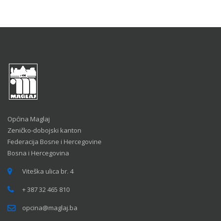
Općina Maglaj
Zeničko-dobojski kanton
Federacija Bosne i Hercegovine
Bosna i Hercegovina
Viteška ulica br. 4
+ 387 32 465 810
opcina@maglaj.ba