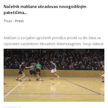
Načelnik mališane obradovao novogodišnjim
paketićima...
Pisao :
Press
Mališani iz socijalno ugroženih porodica proveli su dio dana sa
Općinskim načelnikom Mirsadom Mahmutagićem. Svoju slabost
prema najmlađim...
Više...