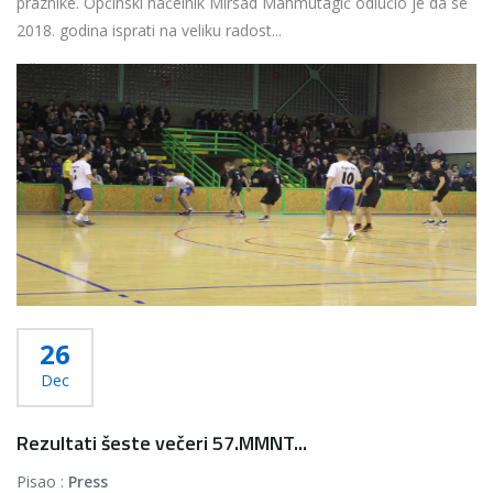
praznike. Općinski načelnik Mirsad Mahmutagić odlučio je da se
2018. godina isprati na veliku radost...
Više...
26
Dec
Rezultati šeste večeri 57.MMNT...
Pisao :
Press