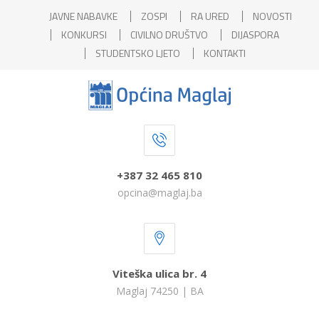
JAVNE NABAVKE
ZOSPI
RA URED
NOVOSTI
KONKURSI
CIVILNO DRUŠTVO
DIJASPORA
STUDENTSKO LJETO
KONTAKTI
+387 32 465 810
opcina@maglaj.ba
Viteška ulica br. 4
Maglaj 74250 | BA