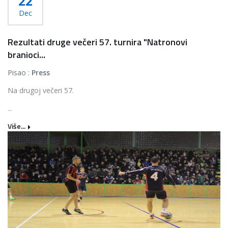
22
Dec
Rezultati druge večeri 57. turnira "Natronovi
branioci...
Pisao :
Press
Na drugoj večeri 57.
...
Više...