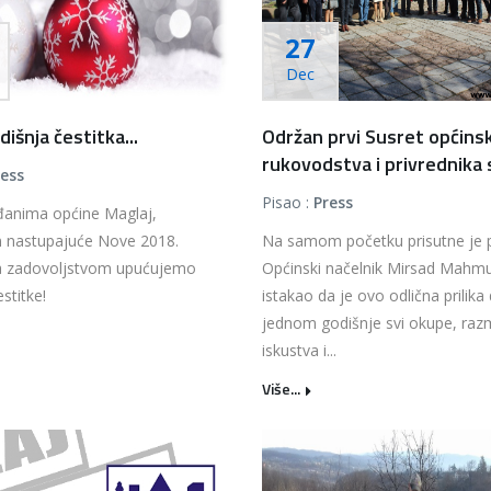
27
Dec
išnja čestitka...
Održan prvi Susret općins
rukovodstva i privrednika s
ress
Pisao :
Press
đanima općine Maglaj,
nastupajuće Nove 2018.
Na samom početku prisutne je 
a zadovoljstvom upućujemo
Općinski načelnik Mirsad Mahmu
stitke!
istakao da je ovo odlična prilika
jednom godišnje svi okupe, raz
iskustva i...
Više...