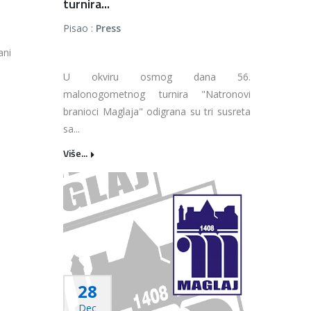
turnira...
Pisao :
Press
ani
U okviru osmog dana 56.
malonogometnog turnira "Natronovi
branioci Maglaja" odigrana su tri susreta
sa...
Više...
28
Dec