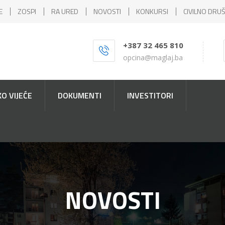
E
ZOSPI
RA URED
NOVOSTI
KONKURSI
CIVILNO DRU
+387 32 465 810
opcina@maglaj.ba
O VIJEĆE
DOKUMENTI
INVESTITORI
NOVOSTI