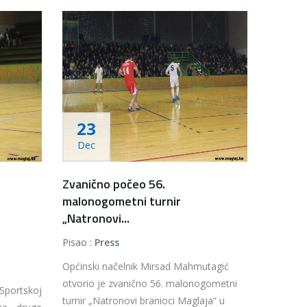
23
Dec
Zvanično počeo 56.
malonogometni turnir
„Natronovi...
Pisao :
Press
Općinski načelnik Mirsad Mahmutagić
otvorio je zvanično 56. malonogometni
Sportskoj
turnir „Natronovi branioci Maglaja“ u