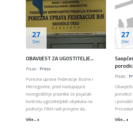
27
27
Dec
Dec
OBAVIJEST ZA UGOSTITELJE...
Saopćen
porodice
Pisao :
Press
Pisao :
P
Porezna uprava Federacije Bosne i
Hercegovine, pred nastupajuće
Obavješta
novogodišnje praznike će pojačati
porodice 
kontrolu ugostiteljskih objekata na
i porodič
području FBiH radi provjere da...
Proceduri
Više...
Više...