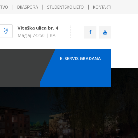
ŠTVO
DIJASPORA
STUDENTSKO LJETO
KONTAKTI
Viteška ulica br. 4
Maglaj 74250 | BA
E-SERVIS GRAÐANA