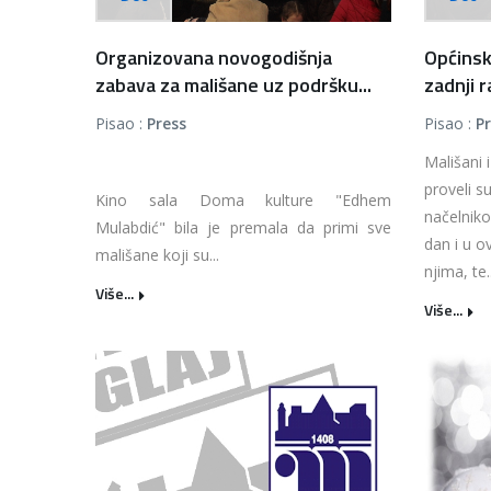
Organizovana novogodišnja
Općinsk
zabava za mališane uz podršku...
zadnji r
Pisao :
Press
Pisao :
P
Mališani 
proveli s
Kino sala Doma kulture "Edhem
načelniko
Mulabdić" bila je premala da primi sve
dan i u o
mališane koji su...
njima, te..
Više...
Više...