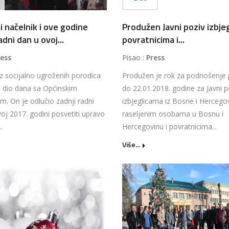
i načelnik i ove godine
Produžen Javni poziv izbje
adni dan u ovoj...
povratnicima i...
ress
Pisao :
Press
iz socijalno ugroženih porodica
Produžen je rok za podnošenje 
u dio dana sa Općinskim
do 22.01.2018. godine za Javni p
m. On je odlučio zadnji radni
izbjeglicama iz Bosne i Hercego
voj 2017. godini posvetiti upravo
raseljenim osobama u Bosnu i
.
Hercegovinu i povratnicima...
Više...