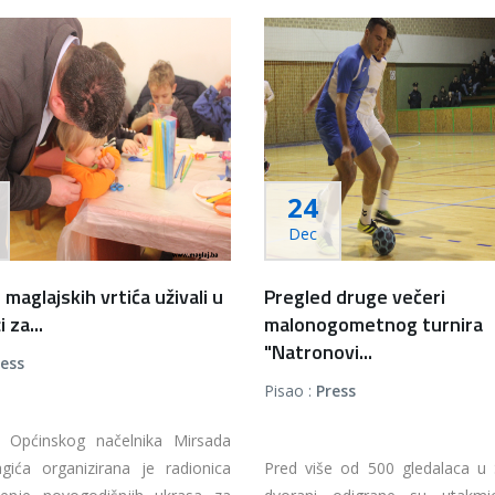
24
Dec
 maglajskih vrtića uživali u
Pregled druge večeri
 za...
malonogometnog turnira
"Natronovi...
ress
Pisao :
Press
 Općinskog načelnika Mirsada
ića organizirana je radionica
Pred više od 500 gledalaca u 