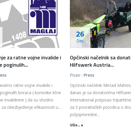
26
Dec
je za ratne vojne invalide i
Općinski načelnik sa dona
 poginulih...
Hilfswerk Austria...
ress
Pisao :
Press
vamo ratne vojne invalide i
Općinski načelnik Mirsad Mahmu
poginulih boraca ( korisnike lične
danas je sa donatorima Hilfswer
ne invalidnine ) da su shodno
International potpisao tripartit
 za obezbjeđenje efikasnosti u...
za 5 povratničkih porodica o dod
poljoprivredne...
Više...