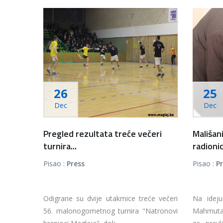
26
25
Dec
Dec
Pregled rezultata treće večeri
Mališani
turnira...
radionici
Pisao :
Press
Pisao :
P
Odigrane su dvije utakmice treće večeri
Na ideju
56. malonogometnog turnira "Natronovi
Mahmutag