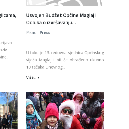
glicama,
Usvojen Budžet Općine Maglaj i
Odluka o izvršavanju...
Pisao :
Press
prijava
oziv
U toku je 13. redovna sjednica Općinskog
vine,
vijeća Maglaj i bit će obrađeno ukupno
10 tačaka Dnevnog...
Više...