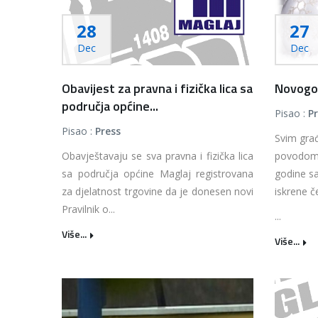
28
27
Dec
Dec
Obavijest za pravna i fizička lica sa
Novogod
područja općine...
Pisao :
P
Pisao :
Press
Svim gra
Obavještavaju se sva pravna i fizička lica
povodom 
sa područja općine Maglaj registrovana
godine s
za djelatnost trgovine da je donesen novi
iskrene če
Pravilnik o...
...
Više...
Više...