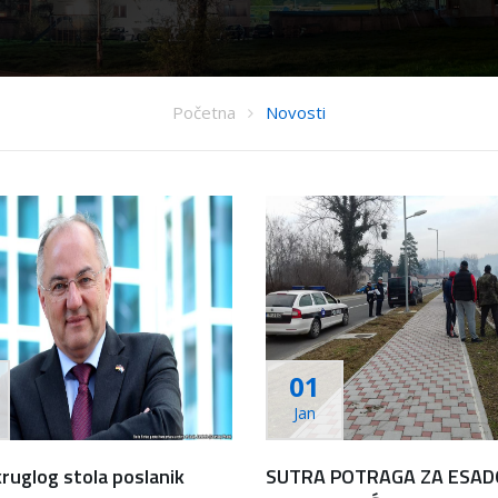
Početna
Novosti
01
Jan
ruglog stola poslanik
SUTRA POTRAGA ZA ESA