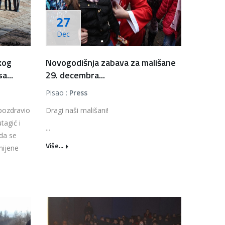
27
Dec
kog
Novogodišnja zabava za mališane
a...
29. decembra...
Pisao :
Press
pozdravio
Dragi naši mališani!
tagić i
...
 da se
Više...
mijene