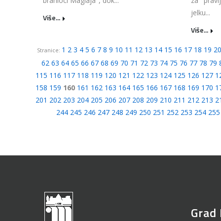
branioci Maglaja", dok...
za pravl
jelku...
Više...
Više...
1
2
3
4
5
6
7
8
9
10
11
12
13
14
15
16
17
18
19
2
Stranice:
62
63
64
65
66
67
68
69
70
71
72
73
74
75
76
77
78
79
115
116
117
118
119
120
121
122
123
124
125
126
127
1
158
159
160
161
162
163
164
165
166
167
168
169
170
1
201
202
203
204
205
206
207
208
209
210
211
212
213
2
244
245
246
247
248
249
250
251
252
253
254
255
Grad 