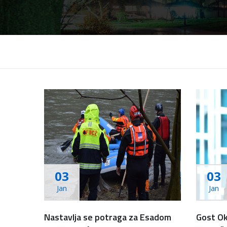
03
03
Jan
Jan
Nastavlja se potraga za Esadom
Gost Ok