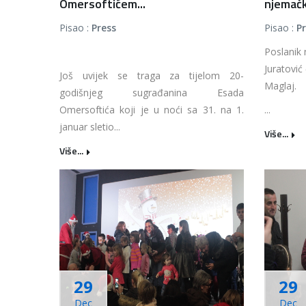
Omersoftićem...
njemačk
Pisao :
Press
Pisao :
P
Poslanik
Juratović
Još uvijek se traga za tijelom 20-
Maglaj.
godišnjeg sugrađanina Esada
Omersoftića koji je u noći sa 31. na 1.
...
januar sletio...
Više...
Više...
29
29
Dec
Dec