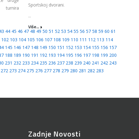
ce druge
Sportskoj dvorani.
turnira
...
Više...
43
44
45
46
47
48
49
50
51
52
53
54
55
56
57
58
59
60
61
102
103
104
105
106
107
108
109
110
111
112
113
114
44
145
146
147
148
149
150
151
152
153
154
155
156
157
87
188
189
190
191
192
193
194
195
196
197
198
199
200
30
231
232
233
234
235
236
237
238
239
240
241
242
243
272
273
274
275
276
277
278
279
280
281
282
283
Zadnje Novosti