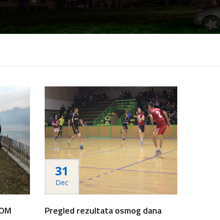
31
Dec
DOM
Pregled rezultata osmog dana