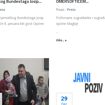
og Bundestaga Josip...
OMERSOFTIĆEM...
ress
Pisao :
Press
 njemačkog Bundestaga Josip
Poštovane sugrađanke i sugrađ
 će 8. januara biti gost Općine
općine Maglaj!
...
Više...
29
Dec