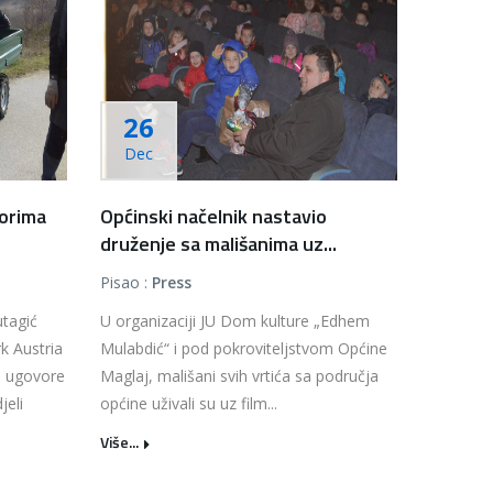
26
Dec
torima
Općinski načelnik nastavio
druženje sa mališanima uz...
Pisao :
Press
tagić
U organizaciji JU Dom kulture „Edhem
k Austria
Mulabdić“ i pod pokroviteljstvom Općine
ne ugovore
Maglaj, mališani svih vrtića sa područja
jeli
općine uživali su uz film...
Više...