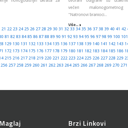
jenje novogodišnjih ukrasa za
dvorani odigrane su utakmi
večeri malonogometnog 
"Natronovi branioci...
Više...
0
21
22
23
24
25
26
27
28
29
30
31
32
33
34
35
36
37
38
39
40
41
42
80
81
82
83
84
85
86
87
88
89
90
91
92
93
94
95
96
97
98
99
100
101
28
129
130
131
132
133
134
135
136
137
138
139
140
141
142
143
1
71
172
173
174
175
176
177
178
179
180
181
182
183
184
185
186
1
14
215
216
217
218
219
220
221
222
223
224
225
226
227
228
229
2
256
257
258
259
260
261
262
263
264
265
266
267
268
269
270
271
Maglaj
Brzi Linkovi