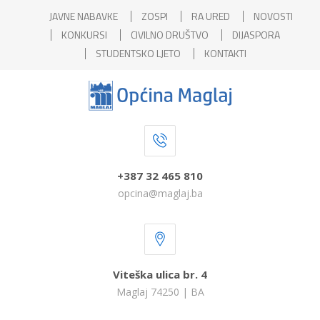
JAVNE NABAVKE
ZOSPI
RA URED
NOVOSTI
KONKURSI
CIVILNO DRUŠTVO
DIJASPORA
STUDENTSKO LJETO
KONTAKTI
+387 32 465 810
opcina@maglaj.ba
Viteška ulica br. 4
Maglaj 74250 | BA