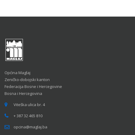
Općina Maglaj
Zeničko-dobojski kanton
Federacija Bosne i Hercegovine
Bosna i Hercegovina
Viteška ulica br. 4
+ 387 32 465 810
opcina@maglaj.ba