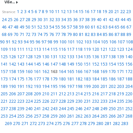
Više...
1
2
3
4
5
6
7
8
9
10
11
12
13
14
15
16
17
18
19
20
21
22
23
Stranice:
24
25
26
27
28
29
30
31
32
33
34
35
36
37
38
39
40
41
42
43
44
45
46
47
48
49
50
51
52
53
54
55
56
57
58
59
60
61
62
63
64
65
66
67
68
69
70
71
72
73
74
75
76
77
78
79
80
81
82
83
84
85
86
87
88
89
90
91
92
93
94
95
96
97
98
99
100
101
102
103
104
105
106
107
108
109
110
111
112
113
114
115
116
117
118
119
120
121
122
123
124
125
126
127
128
129
130
131
132
133
134
135
136
137
138
139
140
141
142
143
144
145
146
147
148
149
150
151
152
153
154
155
156
157
158
159
160
161
162
163
164
165
166
167
168
169
170
171
172
173
174
175
176
177
178
179
180
181
182
183
184
185
186
187
188
189
190
191
192
193
194
195
196
197
198
199
200
201
202
203
204
205
206
207
208
209
210
211
212
213
214
215
216
217
218
219
220
221
222
223
224
225
226
227
228
229
230
231
232
233
234
235
236
237
238
239
240
241
242
243
244
245
246
247
248
249
250
251
252
253
254
255
256
257
258
259
260
261
262
263
264
265
266
267
268
269
270
271
272
273
274
275
276
277
278
279
280
281
282
283