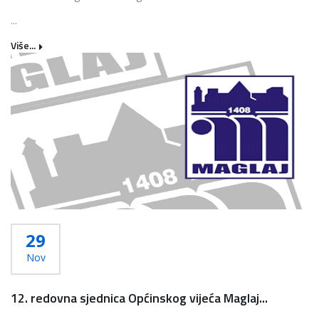
...
Više...
29
Nov
12. redovna sjednica Općinskog vijeća Maglaj...