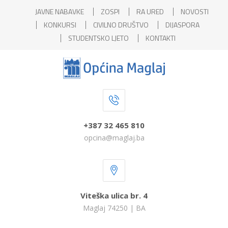
JAVNE NABAVKE
ZOSPI
RA URED
NOVOSTI
KONKURSI
CIVILNO DRUŠTVO
DIJASPORA
STUDENTSKO LJETO
KONTAKTI
+387 32 465 810
opcina@maglaj.ba
Viteška ulica br. 4
Maglaj 74250 | BA