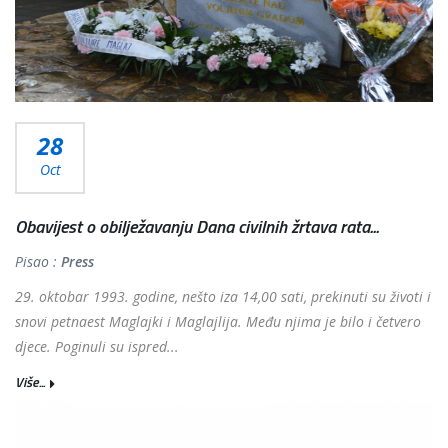
28
Oct
Obavijest o obilježavanju Dana civilnih žrtava rata...
Pisao :
Press
29. oktobar 1993. godine, nešto iza 14,00 sati, prekinuti su životi i
snovi petnaest Maglajki i Maglajlija. Među njima je bilo i četvero
djece. Poginuli su ispred...
Više...