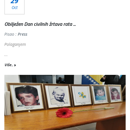
29
Oct
Obilježen Dan civilnih žrtava rata ...
Pisao :
Press
Polaganjem
...
Više...