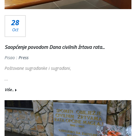
28
Oct
Saopćenje povodom Dana civilnih žrtava rata...
Pisao :
Press
Poštovane sugrađanke i sugrađani,
...
Više...