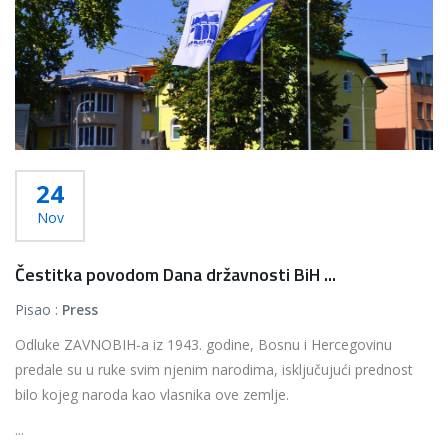
24
Nov
Čestitka povodom Dana državnosti BiH ...
Pisao :
Press
Odluke ZAVNOBIH-a iz 1943. godine, Bosnu i Hercegovinu
predale su u ruke svim njenim narodima, isključujući prednost
bilo kojeg naroda kao vlasnika ove zemlje.
...