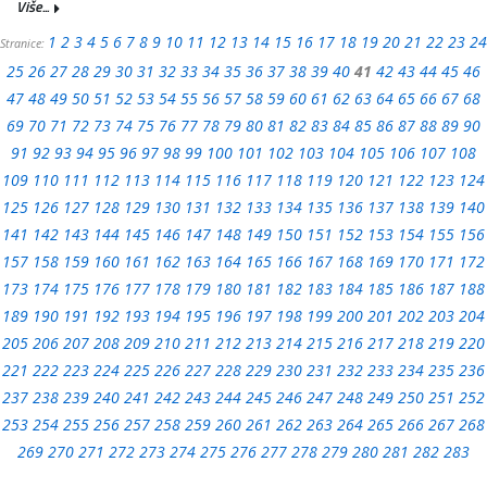
Više...
1
2
3
4
5
6
7
8
9
10
11
12
13
14
15
16
17
18
19
20
21
22
23
24
Stranice:
25
26
27
28
29
30
31
32
33
34
35
36
37
38
39
40
41
42
43
44
45
46
47
48
49
50
51
52
53
54
55
56
57
58
59
60
61
62
63
64
65
66
67
68
69
70
71
72
73
74
75
76
77
78
79
80
81
82
83
84
85
86
87
88
89
90
91
92
93
94
95
96
97
98
99
100
101
102
103
104
105
106
107
108
109
110
111
112
113
114
115
116
117
118
119
120
121
122
123
124
125
126
127
128
129
130
131
132
133
134
135
136
137
138
139
140
141
142
143
144
145
146
147
148
149
150
151
152
153
154
155
156
157
158
159
160
161
162
163
164
165
166
167
168
169
170
171
172
173
174
175
176
177
178
179
180
181
182
183
184
185
186
187
188
189
190
191
192
193
194
195
196
197
198
199
200
201
202
203
204
205
206
207
208
209
210
211
212
213
214
215
216
217
218
219
220
221
222
223
224
225
226
227
228
229
230
231
232
233
234
235
236
237
238
239
240
241
242
243
244
245
246
247
248
249
250
251
252
253
254
255
256
257
258
259
260
261
262
263
264
265
266
267
268
269
270
271
272
273
274
275
276
277
278
279
280
281
282
283