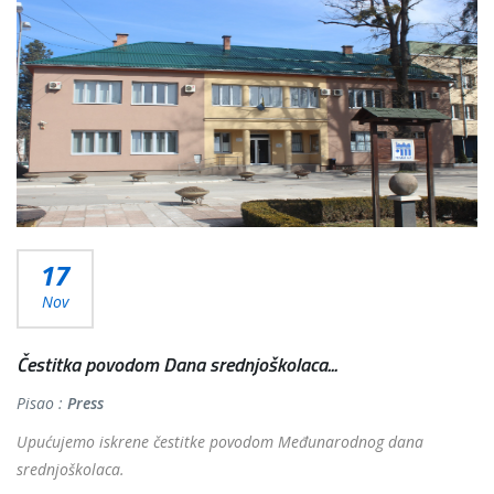
17
Nov
Čestitka povodom Dana srednjoškolaca...
Pisao :
Press
Upućujemo iskrene čestitke povodom Međunarodnog dana
srednjoškolaca.