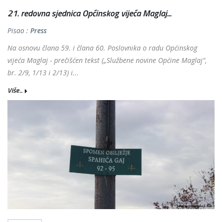
21. redovna sjednica Općinskog vijeća Maglaj...
Pisao :
Press
Na osnovu člana 59. i člana 60. Poslovnika o radu Općinskog
vijeća Maglaj - prečišćen tekst („Službene novine Općine Maglaj“,
br. 2/9, 1/13 i 2/13) i...
Više...