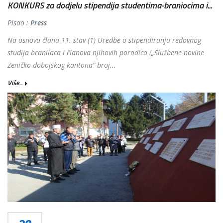
KONKURS za dodjelu stipendija studentima-braniocima i...
Pisao :
Press
Na osnovu člana 11. stav (1) Uredbe o stipendiranju redovnog
studija branilaca i članova njihovih porodica („Službene novine
Zeničko-dobojskog kantona“ broj...
Više...