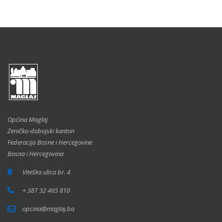
Općina Maglaj
Zeničko-dobojski kanton
Federacija Bosne i Hercegovine
Bosna i Hercegovina
Viteška ulica br. 4
+ 387 32 465 810
opcina@maglaj.ba