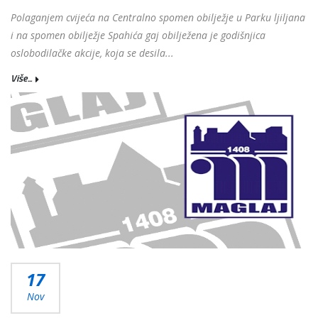
Polaganjem cvijeća na Centralno spomen obilježje u Parku ljiljana
i na spomen obilježje Spahića gaj obilježena je godišnjica
oslobodilačke akcije, koja se desila...
Više...
17
Nov