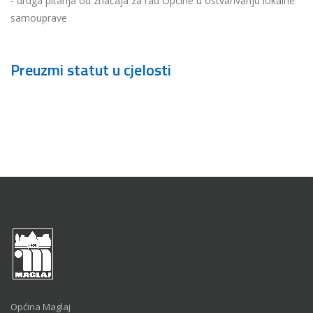
- druga pitanja od značaja za rad Općine u ostvarivanju lokalne
samouprave
Preuzmi statut u cjelosti
Općina Maglaj