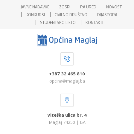
JAVNE NABAVKE
ZOSPI
RA URED
NOVOSTI
KONKURSI
CIVILNO DRUŠTVO
DIJASPORA
STUDENTSKO LJETO
KONTAKTI
+387 32 465 810
opcina@maglaj.ba
Viteška ulica br. 4
Maglaj 74250 | BA