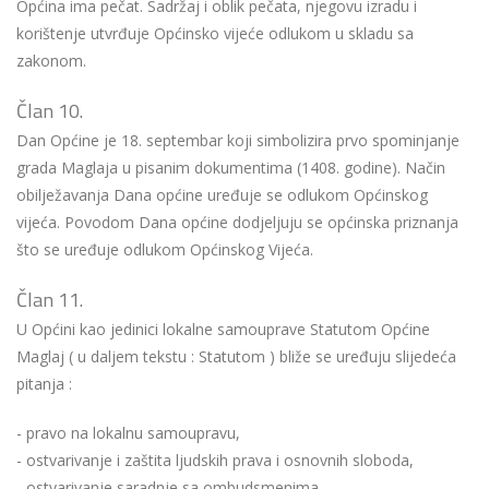
Općina ima pečat. Sadržaj i oblik pečata, njegovu izradu i
korištenje utvrđuje Općinsko vijeće odlukom u skladu sa
zakonom.
Član 10.
Dan Općine je 18. septembar koji simbolizira prvo spominjanje
grada Maglaja u pisanim dokumentima (1408. godine). Način
obilježavanja Dana općine uređuje se odlukom Općinskog
vijeća. Povodom Dana općine dodjeljuju se općinska priznanja
što se uređuje odlukom Općinskog Vijeća.
Član 11.
U Općini kao jedinici lokalne samouprave Statutom Općine
Maglaj ( u daljem tekstu : Statutom ) bliže se uređuju slijedeća
pitanja :
- pravo na lokalnu samoupravu,
- ostvarivanje i zaštita ljudskih prava i osnovnih sloboda,
- ostvarivanje saradnje sa ombudsmenima,