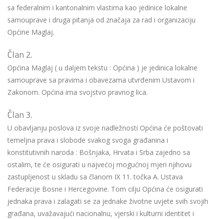
sa federalnim i kantonalnim vlastima kao jedinice lokalne
samouprave i druga pitanja od značaja za rad i organizaciju
Općine Maglaj.
Član 2.
Općina Maglaj ( u daljem tekstu : Općina ) je jedinica lokalne
samouprave sa pravima i obavezama utvrđenim Ustavom i
Zakonom. Općina ima svojstvo pravnog lica.
Član 3.
U obavljanju poslova iz svoje nadležnosti Općina će poštovati
temeljna prava i slobode svakog svoga građanina i
konstitutivnih naroda : Bošnjaka, Hrvata i Srba zajedno sa
ostalim, te će osigurati u najvećoj mogućnoj mjeri njihovu
zastupljenost u skladu sa članom IX 11. točka A. Ustava
Federacije Bosne i Hercegovine. Tom cilju Općina će osigurati
jednaka prava i zalagati se za jednake životne uvjete svih svojih
građana, uvažavajući nacionalnu, vjerski i kulturni identitet i