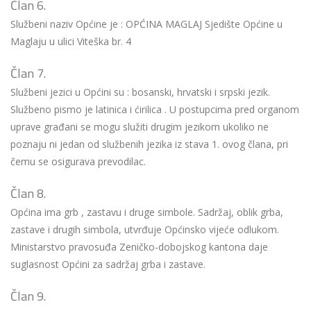
Član 6.
Službeni naziv Općine je : OPĆINA MAGLAJ Sjedište Općine u
Maglaju u ulici Viteška br. 4
Član 7.
Službeni jezici u Općini su : bosanski, hrvatski i srpski jezik.
Službeno pismo je latinica i ćirilica . U postupcima pred organom
uprave građani se mogu služiti drugim jezikom ukoliko ne
poznaju ni jedan od službenih jezika iz stava 1. ovog člana, pri
čemu se osigurava prevodilac.
Član 8.
Općina ima grb , zastavu i druge simbole. Sadržaj, oblik grba,
zastave i drugih simbola, utvrđuje Općinsko vijeće odlukom.
Ministarstvo pravosuđa Zeničko-dobojskog kantona daje
suglasnost Općini za sadržaj grba i zastave.
Član 9.