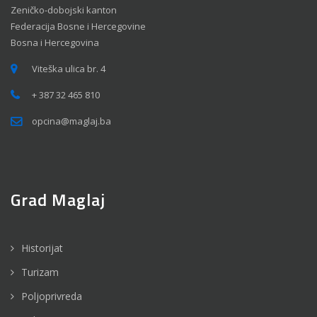
Zeničko-dobojski kanton
Federacija Bosne i Hercegovine
Bosna i Hercegovina
Viteška ulica br. 4
+ 387 32 465 810
opcina@maglaj.ba
Grad Maglaj
Historijat
Turizam
Poljoprivreda