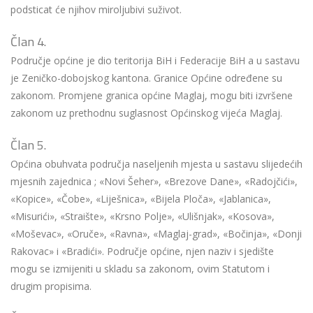
podsticat će njihov miroljubivi suživot.
Član 4.
Područje općine je dio teritorija BiH i Federacije BiH a u sastavu
je Zeničko-dobojskog kantona. Granice Općine određene su
zakonom. Promjene granica općine Maglaj, mogu biti izvršene
zakonom uz prethodnu suglasnost Općinskog vijeća Maglaj.
Član 5.
Općina obuhvata područja naseljenih mjesta u sastavu slijedećih
mjesnih zajednica ; «Novi Šeher», «Brezove Dane», «Radojčići»,
«Kopice», «Čobe», «Liješnica», «Bijela Ploča», «Jablanica»,
«Misurići», «Straište», «Krsno Polje», «Ulišnjak», «Kosova»,
«Moševac», «Oruče», «Ravna», «Maglaj-grad», «Bočinja», «Donji
Rakovac» i «Bradići». Područje općine, njen naziv i sjedište
mogu se izmijeniti u skladu sa zakonom, ovim Statutom i
drugim propisima.