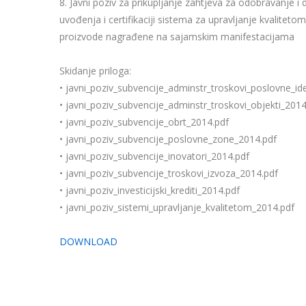
8. Javni poziv za prikupljanje zahtjeva za odobravanje i
uvođenja i certifikaciji sistema za upravljanje kvalite
proizvode nagrađene na sajamskim manifestacijama
Skidanje priloga:
• javni_poziv_subvencije_adminstr_troskovi_poslovne_id
• javni_poziv_subvencije_adminstr_troskovi_objekti_2014
• javni_poziv_subvencije_obrt_2014.pdf
• javni_poziv_subvencije_poslovne_zone_2014.pdf
• javni_poziv_subvencije_inovatori_2014.pdf
• javni_poziv_subvencije_troskovi_izvoza_2014.pdf
• javni_poziv_investicijski_krediti_2014.pdf
• javni_poziv_sistemi_upravljanje_kvalitetom_2014.pdf
DOWNLOAD