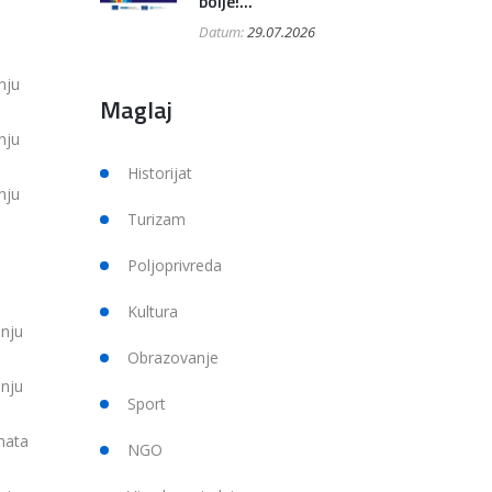
bolje!...
Datum:
29.07.2026
nju
Maglaj
nju
Historijat
nju
Turizam
Poljoprivreda
Kultura
anju
Obrazovanje
anju
Sport
amata
NGO