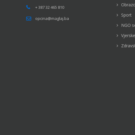
Obrazo
+ 387 32 465 810
Sport
opcina@maglaj.ba
NGO s
Vjerske
Zdravs