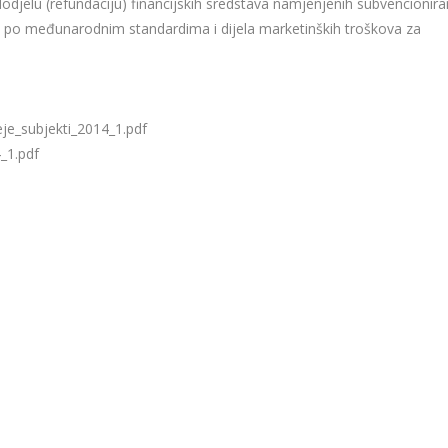
 dodjelu (refundaciju) financijskih sredstava namjenjenih subvencionira
tom po međunarodnim standardima i dijela marketinških troškova za
eje_subjekti_2014_1.pdf
_1.pdf