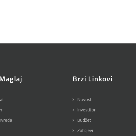
Maglaj
Brzi Linkovi
jat
Novosti
m
Investitori
rivreda
Budžet
Zahtjevi