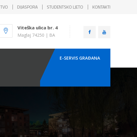
ŠTVO
DIJASPORA
STUDENTSKO LJETO
KONTAKTI
Viteška ulica br. 4
Maglaj 74250 | BA
E-SERVIS GRAÐANA