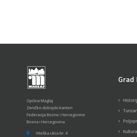
Grad 
Histori
Općina Maglaj
Zeničko-dobojski kanton
Turiza
Federacija Bosne i Hercegovine
Poljop
Bosna i Hercegovina
Kultura
Viteška ulica br. 4