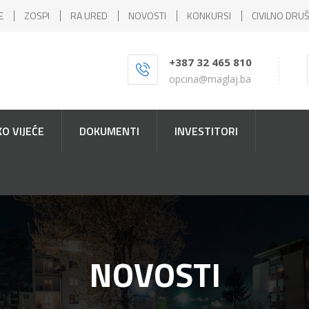
E
ZOSPI
RA URED
NOVOSTI
KONKURSI
CIVILNO DRU
+387 32 465 810
opcina@maglaj.ba
O VIJEĆE
DOKUMENTI
INVESTITORI
NOVOSTI