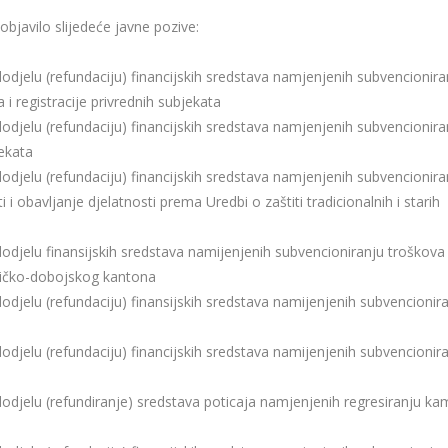
bjavilo slijedeće javne pozive:
 dodjelu (refundaciju) financijskih sredstava namjenjenih subvencionira
i registracije privrednih subjekata
 dodjelu (refundaciju) financijskih sredstava namjenjenih subvencionira
jekata
 dodjelu (refundaciju) financijskih sredstava namjenjenih subvencionira
 i obavljanje djelatnosti prema Uredbi o zaštiti tradicionalnih i starih
 dodjelu finansijskih sredstava namijenjenih subvencioniranju troškova
eničko-dobojskog kantona
 dodjelu (refundaciju) finansijskih sredstava namijenjenih subvencionir
 dodjelu (refundaciju) financijskih sredstava namijenjenih subvencionir
 dodjelu (refundiranje) sredstava poticaja namjenjenih regresiranju k