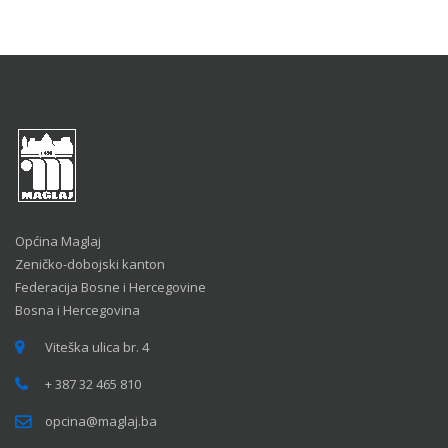
Općina Maglaj
Zeničko-dobojski kanton
Federacija Bosne i Hercegovine
Bosna i Hercegovina
Viteška ulica br. 4
+ 387 32 465 810
opcina@maglaj.ba