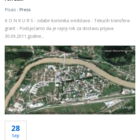
Pisao :
Press
K O N K U R S - odabir korisnika sredstava - Tekućih transfera-
grant - Podsjećamo da je rajnji rok za dostavu prijava
30.09.2011.godine...
Više...
28
Sep