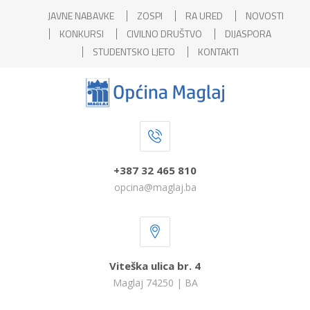
JAVNE NABAVKE
ZOSPI
RA URED
NOVOSTI
KONKURSI
CIVILNO DRUŠTVO
DIJASPORA
STUDENTSKO LJETO
KONTAKTI
+387 32 465 810
opcina@maglaj.ba
Viteška ulica br. 4
Maglaj 74250 | BA