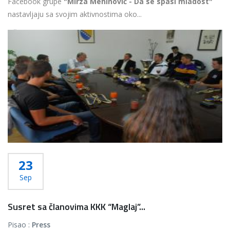
Facebook grupe
"Mirza Mehinović - Da se spasi mladost"
nastavljaju sa svojim aktivnostima oko...
Više...
23
Sep
Susret sa članovima KKK “Maglaj”...
Pisao :
Press