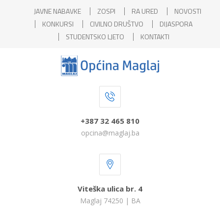
JAVNE NABAVKE
ZOSPI
RA URED
NOVOSTI
KONKURSI
CIVILNO DRUŠTVO
DIJASPORA
STUDENTSKO LJETO
KONTAKTI
+387 32 465 810
opcina@maglaj.ba
Viteška ulica br. 4
Maglaj 74250 | BA