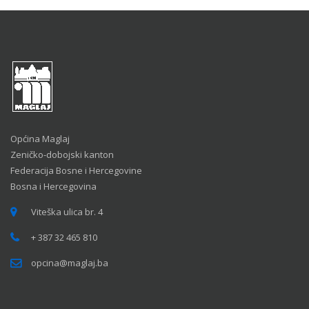
Općina Maglaj
Zeničko-dobojski kanton
Federacija Bosne i Hercegovine
Bosna i Hercegovina
Viteška ulica br. 4
+ 387 32 465 810
opcina@maglaj.ba