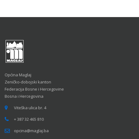
Općina Maglaj
Zeničko-dobojski kanton
Federacija Bosne i Hercegovine
Bosna i Hercegovina
Viteška ulica br. 4
+ 387 32 465 810
opcina@maglaj.ba