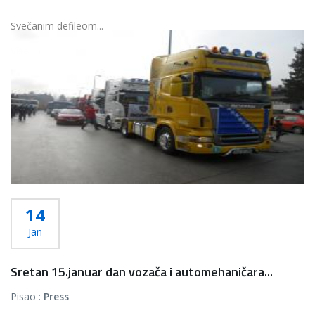
Svečanim defileom...
Više...
14
Jan
Sretan 15.januar dan vozača i automehaničara...
Pisao :
Press