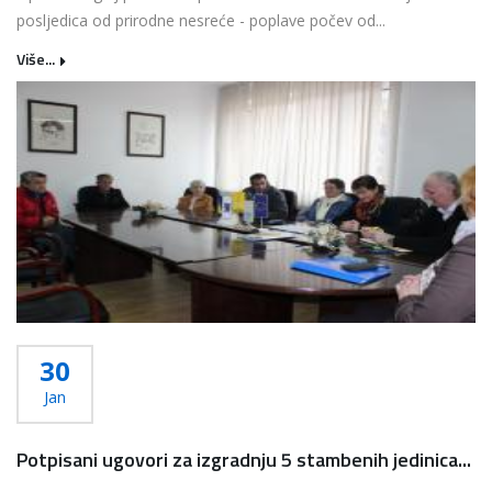
posljedica od prirodne nesreće - poplave počev od...
Više...
30
Jan
Potpisani ugovori za izgradnju 5 stambenih jedinica...