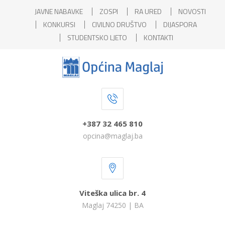
JAVNE NABAVKE
ZOSPI
RA URED
NOVOSTI
KONKURSI
CIVILNO DRUŠTVO
DIJASPORA
STUDENTSKO LJETO
KONTAKTI
+387 32 465 810
opcina@maglaj.ba
Viteška ulica br. 4
Maglaj 74250 | BA