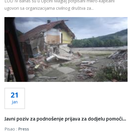
LOD IV danas su u Općini Maglaj potpisani mikro-kapitalni
ugovori sa organizacijama civilnog društva za...
Više...
21
Jan
Javni poziv za podnošenje prijava za dodjelu pomoći...
Pisao :
Press