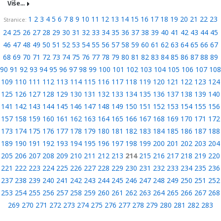
Više...
1
2
3
4
5
6
7
8
9
10
11
12
13
14
15
16
17
18
19
20
21
22
23
Stranice:
24
25
26
27
28
29
30
31
32
33
34
35
36
37
38
39
40
41
42
43
44
45
46
47
48
49
50
51
52
53
54
55
56
57
58
59
60
61
62
63
64
65
66
67
68
69
70
71
72
73
74
75
76
77
78
79
80
81
82
83
84
85
86
87
88
89
90
91
92
93
94
95
96
97
98
99
100
101
102
103
104
105
106
107
108
109
110
111
112
113
114
115
116
117
118
119
120
121
122
123
124
125
126
127
128
129
130
131
132
133
134
135
136
137
138
139
140
141
142
143
144
145
146
147
148
149
150
151
152
153
154
155
156
157
158
159
160
161
162
163
164
165
166
167
168
169
170
171
172
173
174
175
176
177
178
179
180
181
182
183
184
185
186
187
188
189
190
191
192
193
194
195
196
197
198
199
200
201
202
203
204
205
206
207
208
209
210
211
212
213
214
215
216
217
218
219
220
221
222
223
224
225
226
227
228
229
230
231
232
233
234
235
236
237
238
239
240
241
242
243
244
245
246
247
248
249
250
251
252
253
254
255
256
257
258
259
260
261
262
263
264
265
266
267
268
269
270
271
272
273
274
275
276
277
278
279
280
281
282
283