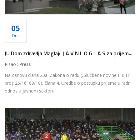
05
Dec
JU Dom zdravlja Maglaj: J A V N I O G L A S za prijem...
Pisao :
Press
Na osnovu člana 20a. Zakona o radu („Službene novine F BiH"
broj: 26/16, 89/18), člana 4. Uredbe o postupku prijema u radni
odnos u javnom sektoru
...
Više...