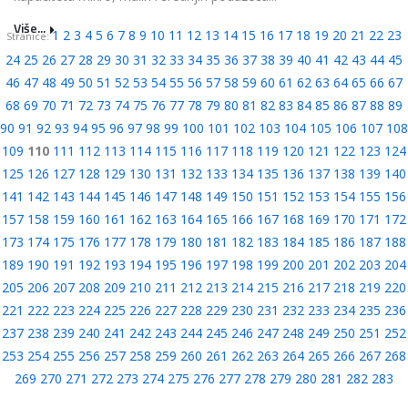
Više...
1
2
3
4
5
6
7
8
9
10
11
12
13
14
15
16
17
18
19
20
21
22
23
Stranice:
24
25
26
27
28
29
30
31
32
33
34
35
36
37
38
39
40
41
42
43
44
45
46
47
48
49
50
51
52
53
54
55
56
57
58
59
60
61
62
63
64
65
66
67
68
69
70
71
72
73
74
75
76
77
78
79
80
81
82
83
84
85
86
87
88
89
90
91
92
93
94
95
96
97
98
99
100
101
102
103
104
105
106
107
108
109
110
111
112
113
114
115
116
117
118
119
120
121
122
123
124
125
126
127
128
129
130
131
132
133
134
135
136
137
138
139
140
141
142
143
144
145
146
147
148
149
150
151
152
153
154
155
156
157
158
159
160
161
162
163
164
165
166
167
168
169
170
171
172
173
174
175
176
177
178
179
180
181
182
183
184
185
186
187
188
189
190
191
192
193
194
195
196
197
198
199
200
201
202
203
204
205
206
207
208
209
210
211
212
213
214
215
216
217
218
219
220
221
222
223
224
225
226
227
228
229
230
231
232
233
234
235
236
237
238
239
240
241
242
243
244
245
246
247
248
249
250
251
252
253
254
255
256
257
258
259
260
261
262
263
264
265
266
267
268
269
270
271
272
273
274
275
276
277
278
279
280
281
282
283