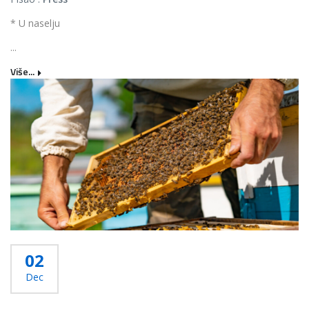
* U naselju
...
Više...
02
Dec