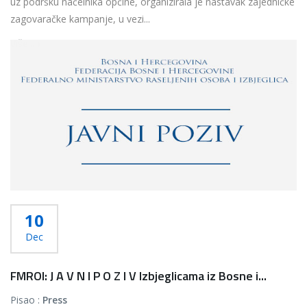
uz podršku načelnika općine, organizirala je nastavak zajedničke
zagovaračke kampanje, u vezi...
Više...
10
Dec
FMROI: J A V N I P O Z I V Izbjeglicama iz Bosne i...
Pisao :
Press