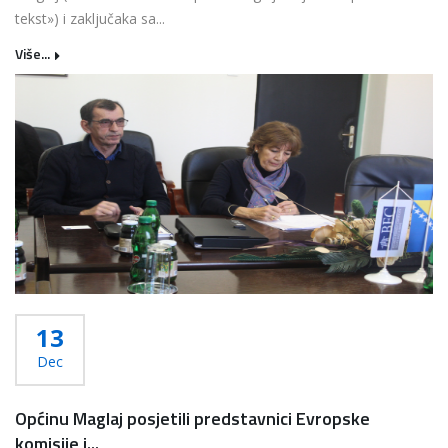
tekst») i zaključaka sa...
Više...
13
Dec
Općinu Maglaj posjetili predstavnici Evropske
komisije i...