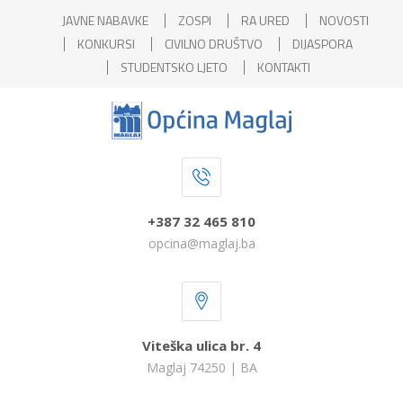
JAVNE NABAVKE
ZOSPI
RA URED
NOVOSTI
KONKURSI
CIVILNO DRUŠTVO
DIJASPORA
STUDENTSKO LJETO
KONTAKTI
+387 32 465 810
opcina@maglaj.ba
Viteška ulica br. 4
Maglaj 74250 | BA