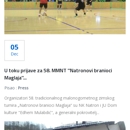
05
Dec
U toku prijave za 58. MMNT ''Natronovi branioci
Maglaja''...
Pisao :
Press
Organizatori 58. tradicionalnog malonogometnog zimskog
turnira „Natronovi branioci Maglaja“ su NK Natron i JU Dom
kulture "Edhem Mulabdić", a generalni pokrovitelj...
Više...