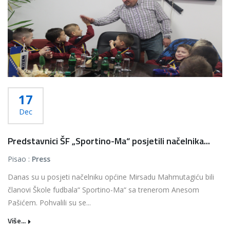
17
Dec
Predstavnici ŠF „Sportino-Ma“ posjetili načelnika...
Pisao :
Press
Danas su u posjeti načelniku općine Mirsadu Mahmutagiću bili
članovi Škole fudbala“ Sportino-Ma“ sa trenerom Anesom
Pašićem. Pohvalili su se...
Više...