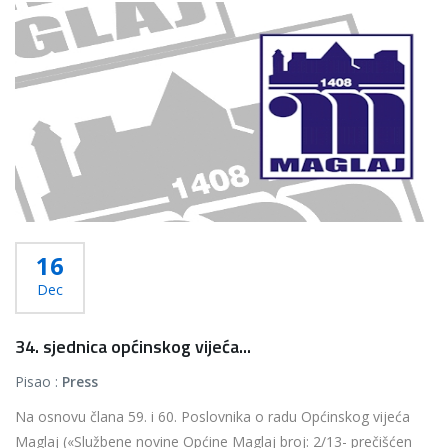
16
Dec
34. sjednica općinskog vijeća...
Pisao :
Press
Na osnovu člana 59. i 60. Poslovnika o radu Općinskog vijeća
Maglaj («Službene novine Općine Maglaj broj: 2/13- prečišćen