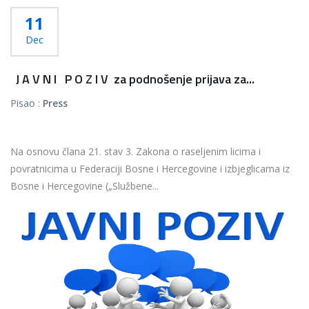
11
Dec
J A V N I P O Z I V za podnošenje prijava za...
Pisao :
Press
Na osnovu člana 21. stav 3. Zakona o raseljenim licima i
povratnicima u Federaciji Bosne i Hercegovine i izbjeglicama iz
Bosne i Hercegovine („Službene...
Više...