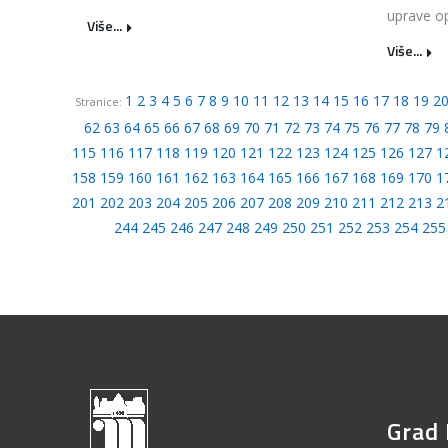
uprave op
Više...
Više...
1
2
3
4
5
6
7
8
9
10
11
12
13
14
15
16
17
18
19
2
Stranice:
62
63
64
65
66
67
68
69
70
71
72
73
74
75
76
77
78
79
115
116
117
118
119
120
121
122
123
124
125
126
127
1
158
159
160
161
162
163
164
165
166
167
168
169
170
1
201
202
203
204
205
206
207
208
209
210
211
212
213
2
244
245
246
247
248
249
250
251
252
253
254
255
Grad 