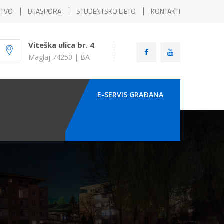
ŠTVO
DIJASPORA
STUDENTSKO LJETO
KONTAKTI
Viteška ulica br. 4
Maglaj 74250 | BA
E-SERVIS GRAÐANA