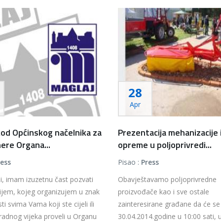
28
Apr
kod Općinskog načelnika za
Prezentacija mehanizacije 
ere Organa...
opreme u poljoprivredi...
ress
Pisao :
Press
, imam izuzetnu čast pozvati
Obavještavamo poljoprivredne
ijem, kojeg organizujem u znak
proizvođače kao i sve ostale
i svima Vama koji ste cijeli ili
zainteresirane građane da će se 
radnog vijeka proveli u Organu
30.04.2014.godine u 10:00 sati, 