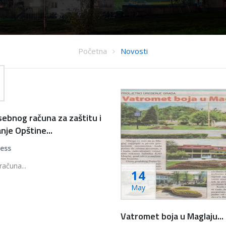
Početna
Novosti
sebnog računa za zaštitu i
nje Opštine...
ress
računa...
14
May
Vatromet boja u Maglaju...