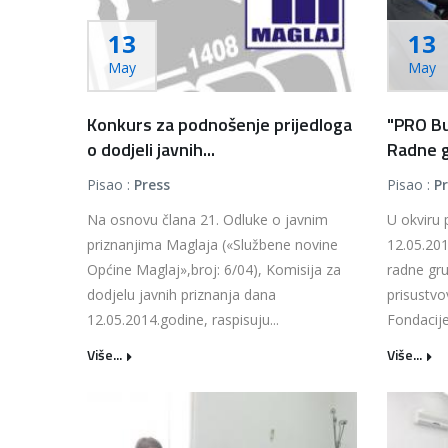
13
13
May
May
Konkurs za podnošenje prijedloga
"PRO B
o dodjeli javnih...
Radne g
Pisao :
Press
Pisao :
P
Na osnovu člana 21. Odluke o javnim
U okviru
priznanjima Maglaja («Službene novine
12.05.201
Općine Maglaj»,broj: 6/04), Komisija za
radne gr
dodjelu javnih priznanja dana
prisustvo
12.05.2014.godine, raspisuju...
Fondacije
Više...
Više...