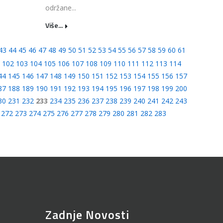
održane...
Više...
43
44
45
46
47
48
49
50
51
52
53
54
55
56
57
58
59
60
61
102
103
104
105
106
107
108
109
110
111
112
113
114
44
145
146
147
148
149
150
151
152
153
154
155
156
157
87
188
189
190
191
192
193
194
195
196
197
198
199
200
30
231
232
233
234
235
236
237
238
239
240
241
242
243
272
273
274
275
276
277
278
279
280
281
282
283
Zadnje Novosti