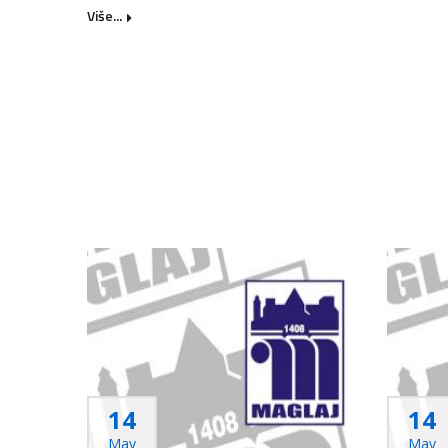
Više...
14
14
May
May