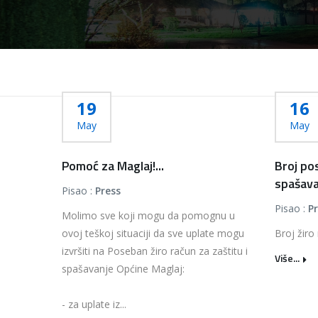
19
16
May
May
Pomoć za Maglaj!...
Broj po
spašava
Pisao :
Press
Pisao :
P
Molimo sve koji mogu da pomognu u
ovoj teškoj situaciji da sve uplate mogu
Broj žiro 
izvršiti na Poseban žiro račun za zaštitu i
Više...
spašavanje Općine Maglaj:
- za uplate iz...