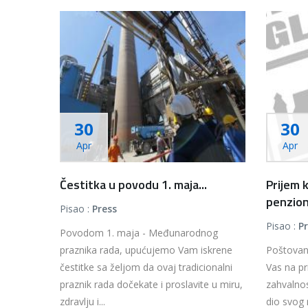
30
30
Apr
Apr
Čestitka u povodu 1. maja...
Prijem 
penzion
Pisao :
Press
Pisao :
P
Povodom 1. maja - Međunarodnog
praznika rada, upućujemo Vam iskrene
Poštovani
čestitke sa željom da ovaj tradicionalni
Vas na pr
praznik rada dočekate i proslavite u miru,
zahvalnost
zdravlju i...
dio svog 