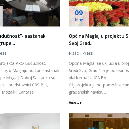
09
May
udućnost"- sastanak
Općina Maglaj u projektu S
rupe...
Svoj Grad...
ress
Pisao :
Press
 projekta PRO Budućnost,
Općina Maglaj se uključila u pro
4. g. u Maglaju održan sastanak
Sredi Svoj Grad čija je posebnos
upe Maglaj-Doboj.Sastanku su
platforma ULICA.BA.
vali i predstavnici CRS BiH,
Cilj projekta je potpomoći stica
 Mozaik i Caritasa...
građanskih navika,...
Više...