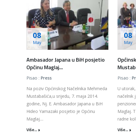
08
08
May
May
Ambasador Japana u BiH posjetio
Općinsk
Općinu Maglaj...
Mustabaš
Pisao :
Press
Pisao :
P
Na poziv Općinskog Načelnika Mehmeda
U utorak,
Mustabašića,u srijedu, 7. maja 2014.
načelnik j
godine, Nj. E. Ambasador Japana u BiH
penzione
Hideo Yamazaki posjetio je Općinu
Maglaj. T
Maglaj....
radne kol
Više...
Više...