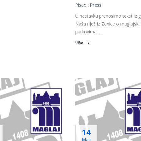
Pisao :
Press
U nastavku prenosimo tekst iz gl
Naša riječ iz Zenice o maglajsk
parkovima.......
Više...
14
May