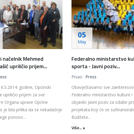
05
May
i načelnik Mehmed
Federalno ministarstvo kul
ić upriličio prijem...
sporta - Javni poziv...
ress
Pisao :
Press
 6.5.2014. godine, Općinski
Obavještavamo sve zainteresov
e upriličio prijem za sve
Federalno ministarstvo kulture i
re Organa uprave Općine
objavilo Javni poziv za odabir p
o je bila prilika da se nekadašnje
projekata koji će se sufinansirati
ege ponovo...
Budžeta...
Više...