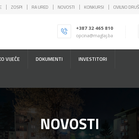
E
ZOSPI
RA URED
NOVOSTI
KONKURSI
CIVILNO DRU
+387 32 465 810
opcina@maglaj.ba
O VIJEĆE
DOKUMENTI
INVESTITORI
NOVOSTI