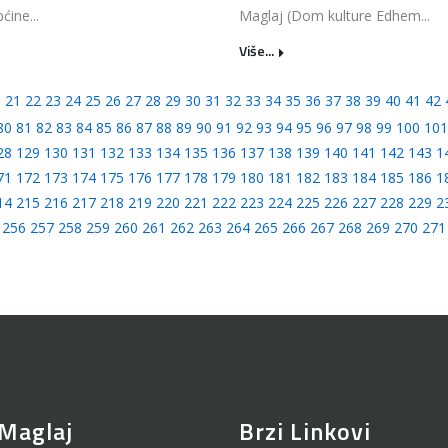
ćine...
Maglaj (Dom kulture Edhem...
Više...
0
21
22
23
24
25
26
27
28
29
30
31
32
33
34
35
36
37
38
39
40
41
42
80
81
82
83
84
85
86
87
88
89
90
91
92
93
94
95
96
97
98
99
100
101
28
129
130
131
132
133
134
135
136
137
138
139
140
141
142
143
1
71
172
173
174
175
176
177
178
179
180
181
182
183
184
185
186
1
14
215
216
217
218
219
220
221
222
223
224
225
226
227
228
229
2
256
257
258
259
260
261
262
263
264
265
266
267
268
269
270
271
Maglaj
Brzi Linkovi