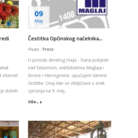
09
May
redi
Čestitka Općinskog načelnika...
Pisao :
Press
U povodu devetog maja - Dana pobjede
jekat
nad fašizmom, antifašistima Maglaja i
t internet
Bosne i Hercegovine, upućujem iskrene
čestitke. Ovaj dan se obilježava u znak
nje dobrih
sjećanja na 9. maj...
Više...