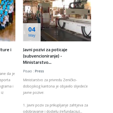
04
May
ture i
Javni pozivi za poticaje
(subvencioniranje) -
Ministarstvo...
Pisao :
Press
ane da je
 sporta
Ministarstvo za privredu Zeničko-
rograma i
dobojskog kantona je objavilo slijedeće
 iz
javne pozive:
1. Javni poziv za prikupljanje zahtjeva za
odobravanje i dodjelu (refundaciju)...