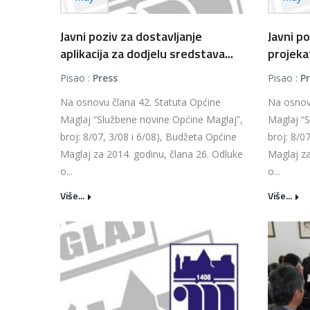
Javni poziv za dostavljanje
Javni po
aplikacija za dodjelu sredstava...
projeka
Pisao :
Press
Pisao :
P
Na osnovu člana 42. Statuta Općine
Na osnov
Maglaj “Službene novine Općine Maglaj”,
Maglaj “S
broj: 8/07, 3/08 i 6/08), Budžeta Općine
broj: 8/0
Maglaj za 2014. godinu, člana 26. Odluke
Maglaj za
o...
o...
Više...
Više...