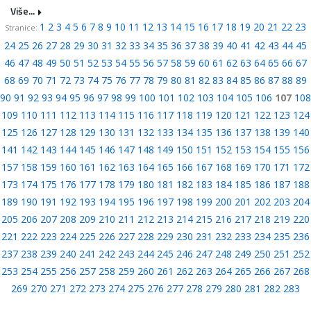
Više...
1
2
3
4
5
6
7
8
9
10
11
12
13
14
15
16
17
18
19
20
21
22
23
Stranice:
24
25
26
27
28
29
30
31
32
33
34
35
36
37
38
39
40
41
42
43
44
45
46
47
48
49
50
51
52
53
54
55
56
57
58
59
60
61
62
63
64
65
66
67
68
69
70
71
72
73
74
75
76
77
78
79
80
81
82
83
84
85
86
87
88
89
90
91
92
93
94
95
96
97
98
99
100
101
102
103
104
105
106
107
108
109
110
111
112
113
114
115
116
117
118
119
120
121
122
123
124
125
126
127
128
129
130
131
132
133
134
135
136
137
138
139
140
141
142
143
144
145
146
147
148
149
150
151
152
153
154
155
156
157
158
159
160
161
162
163
164
165
166
167
168
169
170
171
172
173
174
175
176
177
178
179
180
181
182
183
184
185
186
187
188
189
190
191
192
193
194
195
196
197
198
199
200
201
202
203
204
205
206
207
208
209
210
211
212
213
214
215
216
217
218
219
220
221
222
223
224
225
226
227
228
229
230
231
232
233
234
235
236
237
238
239
240
241
242
243
244
245
246
247
248
249
250
251
252
253
254
255
256
257
258
259
260
261
262
263
264
265
266
267
268
269
270
271
272
273
274
275
276
277
278
279
280
281
282
283