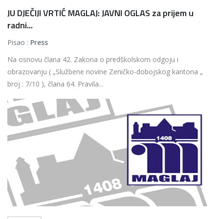
JU DJEČIJI VRTIĆ MAGLAJ: JAVNI OGLAS za prijem u
radni...
Pisao :
Press
Na osnovu člana 42. Zakona o predškolskom odgoju i
obrazovanju ( „Službene novine Zeničko-dobojskog kantona „
broj : 7/10 ), člana 64. Pravila...
Više...