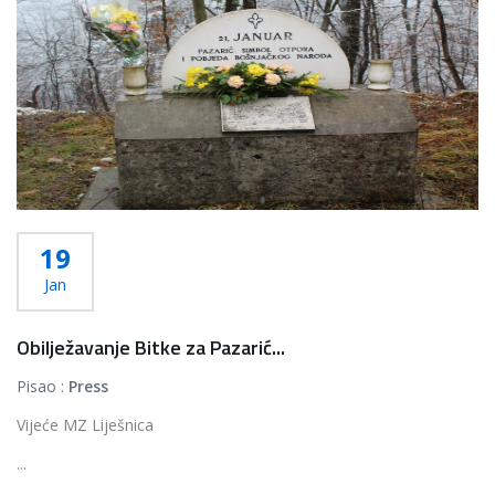
19
Jan
Obilježavanje Bitke za Pazarić...
Pisao :
Press
Vijeće MZ Liješnica
...