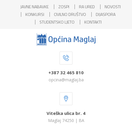
JAVNE NABAVKE
ZOSPI
RA URED
NOVOSTI
KONKURSI
CIVILNO DRUŠTVO
DIJASPORA
STUDENTSKO LJETO
KONTAKTI
+387 32 465 810
opcina@maglaj.ba
Viteška ulica br. 4
Maglaj 74250 | BA