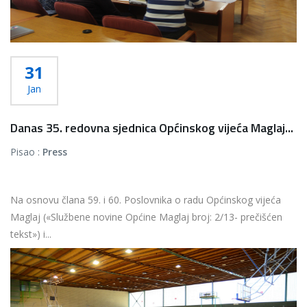
31
Jan
Danas 35. redovna sjednica Općinskog vijeća Maglaj...
Pisao :
Press
Na osnovu člana 59. i 60. Poslovnika o radu Općinskog vijeća
Maglaj («Službene novine Općine Maglaj broj: 2/13- prečišćen
tekst») i...
Više...