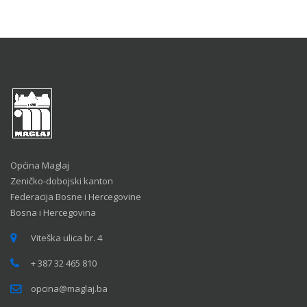
Općina Maglaj
Zeničko-dobojski kanton
Federacija Bosne i Hercegovine
Bosna i Hercegovina
Viteška ulica br. 4
+ 387 32 465 810
opcina@maglaj.ba