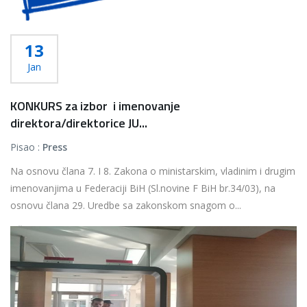
13
Jan
KONKURS za izbor i imenovanje
direktora/direktorice JU...
Pisao :
Press
Na osnovu člana 7. I 8. Zakona o ministarskim, vladinim i drugim
imenovanjima u Federaciji BiH (Sl.novine F BiH br.34/03), na
osnovu člana 29. Uredbe sa zakonskom snagom o...
Više...