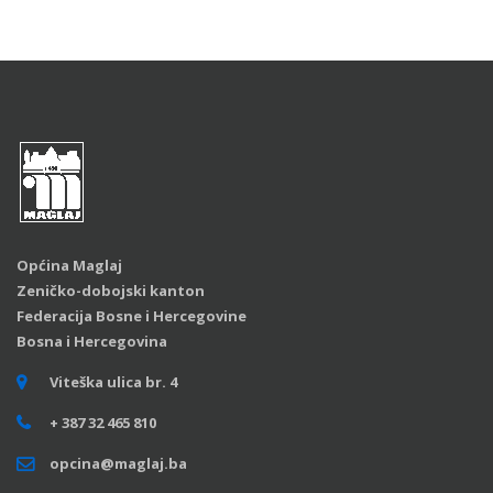
Općina Maglaj
Zeničko-dobojski kanton
Federacija Bosne i Hercegovine
Bosna i Hercegovina
Viteška ulica br. 4
+ 387 32 465 810
opcina@maglaj.ba