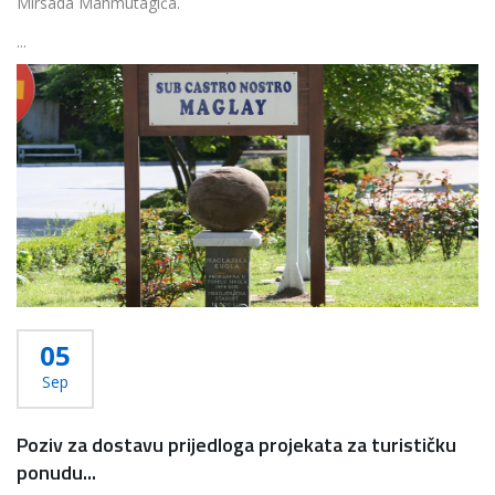
Mirsada Mahmutagića.
...
Više...
05
Sep
Poziv za dostavu prijedloga projekata za turističku
ponudu...