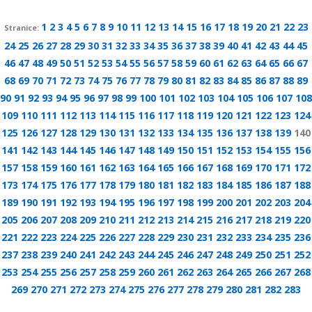
1
2
3
4
5
6
7
8
9
10
11
12
13
14
15
16
17
18
19
20
21
22
23
Stranice:
24
25
26
27
28
29
30
31
32
33
34
35
36
37
38
39
40
41
42
43
44
45
46
47
48
49
50
51
52
53
54
55
56
57
58
59
60
61
62
63
64
65
66
67
68
69
70
71
72
73
74
75
76
77
78
79
80
81
82
83
84
85
86
87
88
89
90
91
92
93
94
95
96
97
98
99
100
101
102
103
104
105
106
107
108
109
110
111
112
113
114
115
116
117
118
119
120
121
122
123
124
125
126
127
128
129
130
131
132
133
134
135
136
137
138
139
140
141
142
143
144
145
146
147
148
149
150
151
152
153
154
155
156
157
158
159
160
161
162
163
164
165
166
167
168
169
170
171
172
173
174
175
176
177
178
179
180
181
182
183
184
185
186
187
188
189
190
191
192
193
194
195
196
197
198
199
200
201
202
203
204
205
206
207
208
209
210
211
212
213
214
215
216
217
218
219
220
221
222
223
224
225
226
227
228
229
230
231
232
233
234
235
236
237
238
239
240
241
242
243
244
245
246
247
248
249
250
251
252
253
254
255
256
257
258
259
260
261
262
263
264
265
266
267
268
269
270
271
272
273
274
275
276
277
278
279
280
281
282
283