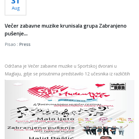
31
Aug
Večer zabavne muzike krunisala grupa Zabranjeno
pušenje...
Pisao :
Press
Održana je Večer zabavne muzike u Sportskoj dvorani u
Maglaju, gdje se prisutnima predstavilo 12 učesnika iz različitih
krajeva Bosne i Hercegovine i...
Više...