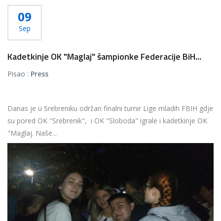
09
Sep
Kadetkinje OK "Maglaj" šampionke Federacije BiH...
Pisao :
Press
Danas je u Srebreniku održan finalni turnir Lige mladih FBIH gdje
su pored OK "Srebrenik", i OK "Sloboda" igrale i kadetkinje OK
"Maglaj. Naše...
Više...