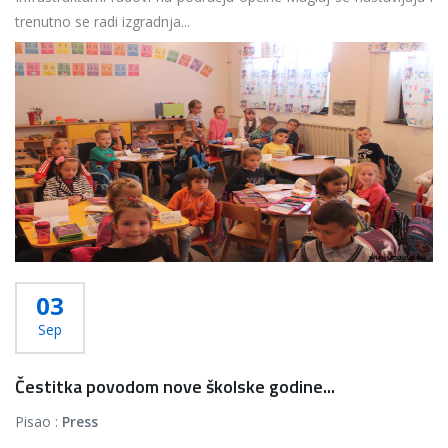
trenutno se radi izgradnja...
Više...
03
Sep
Čestitka povodom nove školske godine...
Pisao :
Press