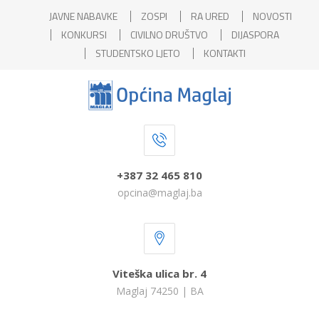
JAVNE NABAVKE
ZOSPI
RA URED
NOVOSTI
KONKURSI
CIVILNO DRUŠTVO
DIJASPORA
STUDENTSKO LJETO
KONTAKTI
+387 32 465 810
opcina@maglaj.ba
Viteška ulica br. 4
Maglaj 74250 | BA