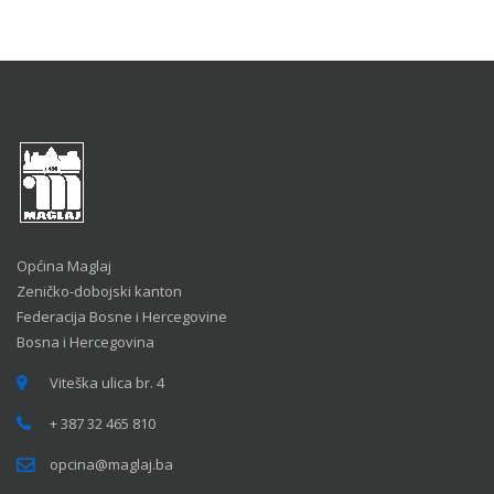
Općina Maglaj
Zeničko-dobojski kanton
Federacija Bosne i Hercegovine
Bosna i Hercegovina
Viteška ulica br. 4
+ 387 32 465 810
opcina@maglaj.ba