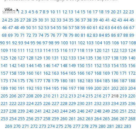
Više...
1
2
3
4
5
6
7
8
9
10
11
12
13
14
15
16
17
18
19
20
21
22
23
Stranice:
24
25
26
27
28
29
30
31
32
33
34
35
36
37
38
39
40
41
42
43
44
45
46
47
48
49
50
51
52
53
54
55
56
57
58
59
60
61
62
63
64
65
66
67
68
69
70
71
72
73
74
75
76
77
78
79
80
81
82
83
84
85
86
87
88
89
90
91
92
93
94
95
96
97
98
99
100
101
102
103
104
105
106
107
108
109
110
111
112
113
114
115
116
117
118
119
120
121
122
123
124
125
126
127
128
129
130
131
132
133
134
135
136
137
138
139
140
141
142
143
144
145
146
147
148
149
150
151
152
153
154
155
156
157
158
159
160
161
162
163
164
165
166
167
168
169
170
171
172
173
174
175
176
177
178
179
180
181
182
183
184
185
186
187
188
189
190
191
192
193
194
195
196
197
198
199
200
201
202
203
204
205
206
207
208
209
210
211
212
213
214
215
216
217
218
219
220
221
222
223
224
225
226
227
228
229
230
231
232
233
234
235
236
237
238
239
240
241
242
243
244
245
246
247
248
249
250
251
252
253
254
255
256
257
258
259
260
261
262
263
264
265
266
267
268
269
270
271
272
273
274
275
276
277
278
279
280
281
282
283