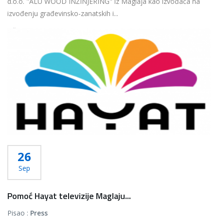
d.o.o. "ALU WOOD INŽINJERING" iz Maglaja kao izvođača na
izvođenju građevinsko-zanatskih i...
Više...
26
Sep
Pomoć Hayat televizije Maglaju...
Pisao :
Press