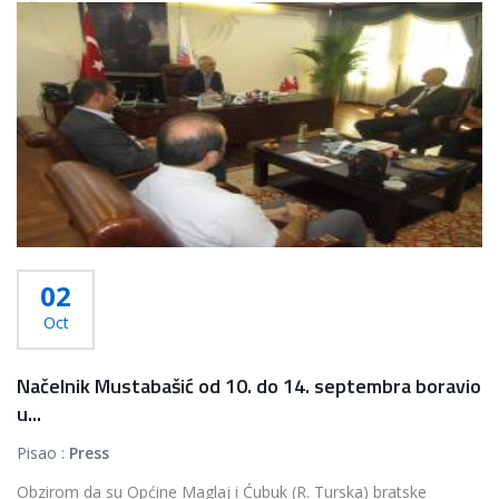
Više...
02
Oct
Načelnik Mustabašić od 10. do 14. septembra boravio
u...
Pisao :
Press
Obzirom da su Općine Maglaj i Ćubuk (R. Turska) bratske