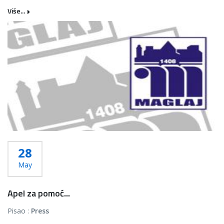
Više...
28
May
Apel za pomoć...
Pisao :
Press