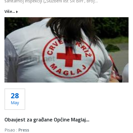
sanitarnoj inspekciji („Službeni list SR BiH“, broj:...
Više...
28
May
Obavjest za građane Općine Maglaj...
Pisao :
Press