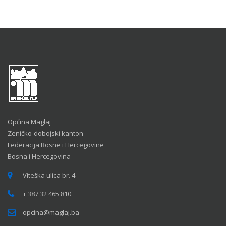
Općina Maglaj
Zeničko-dobojski kanton
Federacija Bosne i Hercegovine
Bosna i Hercegovina
Viteška ulica br. 4
+ 387 32 465 810
opcina@maglaj.ba