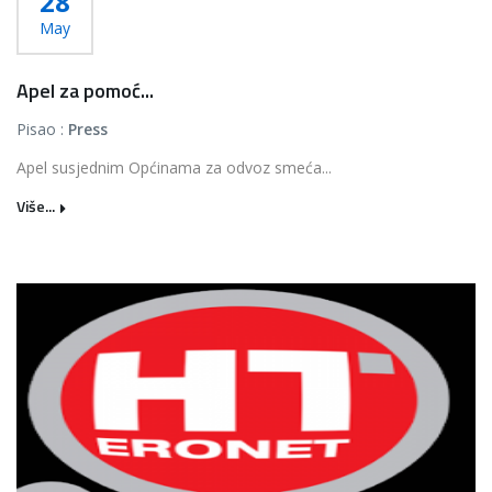
28
May
Apel za pomoć...
Pisao :
Press
Apel susjednim Općinama za odvoz smeća...
Više...