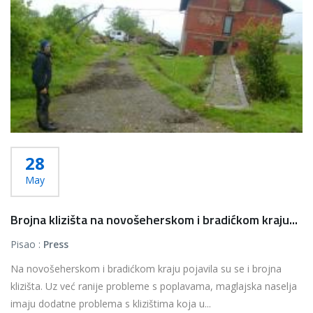
28
May
Brojna klizišta na novošeherskom i bradićkom kraju...
Pisao :
Press
Na novošeherskom i bradićkom kraju pojavila su se i brojna
klizišta. Uz već ranije probleme s poplavama, maglajska naselja
imaju dodatne problema s klizištima koja u...