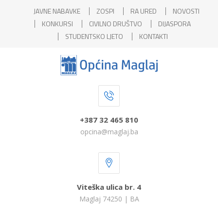
JAVNE NABAVKE
ZOSPI
RA URED
NOVOSTI
KONKURSI
CIVILNO DRUŠTVO
DIJASPORA
STUDENTSKO LJETO
KONTAKTI
+387 32 465 810
opcina@maglaj.ba
Viteška ulica br. 4
Maglaj 74250 | BA