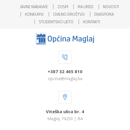
JAVNE NABAVKE
ZOSPI
RA URED
NOVOSTI
KONKURSI
CIVILNO DRUŠTVO
DIJASPORA
STUDENTSKO LJETO
KONTAKTI
+387 32 465 810
opcina@maglaj.ba
Viteška ulica br. 4
Maglaj 74250 | BA