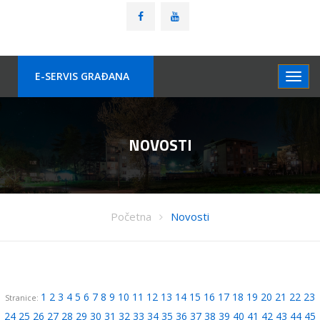
E-SERVIS GRAÐANA
NOVOSTI
Početna
Novosti
1
2
3
4
5
6
7
8
9
10
11
12
13
14
15
16
17
18
19
20
21
22
23
Stranice:
24
25
26
27
28
29
30
31
32
33
34
35
36
37
38
39
40
41
42
43
44
45