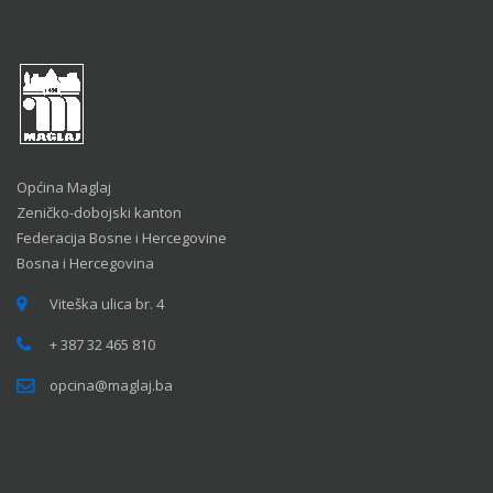
Općina Maglaj
Zeničko-dobojski kanton
Federacija Bosne i Hercegovine
Bosna i Hercegovina
Viteška ulica br. 4
+ 387 32 465 810
opcina@maglaj.ba