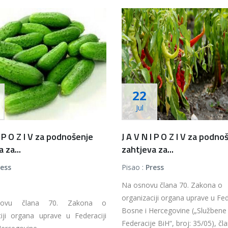
22
Jul
I P O Z I V za podnošenje
J A V N I P O Z I V za podno
 za...
zahtjeva za...
ress
Pisao :
Press
Na osnovu člana 70. Zakona o
organizaciji organa uprave u Fed
ovu člana 70. Zakona o
Bosne i Hercegovine („Službene
ciji organa uprave u Federaciji
Federacije BiH“, broj: 35/05), čl