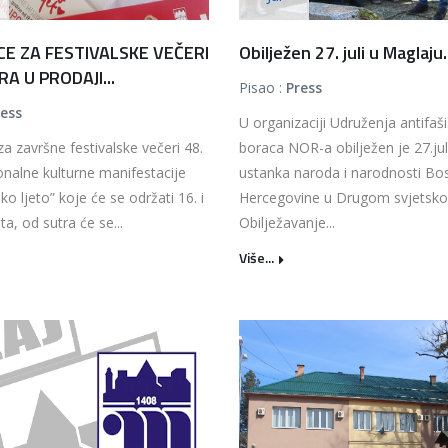
CE ZA FESTIVALSKE VEČERI
Obilježen 27. juli u Maglaju.
A U PRODAJI...
Pisao :
Press
ress
U organizaciji Udruženja antifaši
za završne festivalske večeri 48.
boraca NOR-a obilježen je 27.jul
onalne kulturne manifestacije
ustanka naroda i narodnosti Bos
ko ljeto” koje će se održati 16. i
Hercegovine u Drugom svjetsko
ta, od sutra će se...
Obilježavanje...
Više...