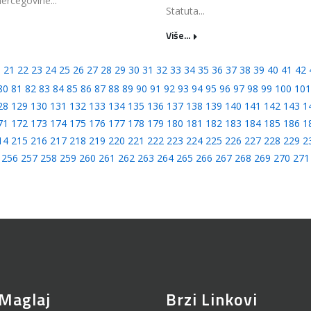
ercegovine...
Statuta...
Više...
0
21
22
23
24
25
26
27
28
29
30
31
32
33
34
35
36
37
38
39
40
41
42
80
81
82
83
84
85
86
87
88
89
90
91
92
93
94
95
96
97
98
99
100
101
28
129
130
131
132
133
134
135
136
137
138
139
140
141
142
143
1
71
172
173
174
175
176
177
178
179
180
181
182
183
184
185
186
1
14
215
216
217
218
219
220
221
222
223
224
225
226
227
228
229
2
256
257
258
259
260
261
262
263
264
265
266
267
268
269
270
271
Maglaj
Brzi Linkovi