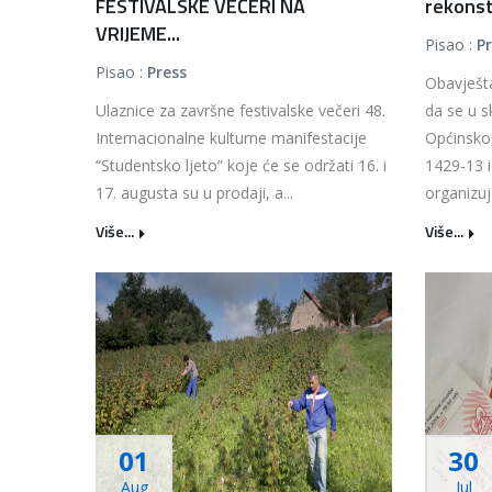
FESTIVALSKE VEČERI NA
rekonstr
VRIJEME...
Pisao :
P
Pisao :
Press
Obavješt
Ulaznice za završne festivalske večeri 48.
da se u 
Internacionalne kulturne manifestacije
Općinskog
“Studentsko ljeto” koje će se održati 16. i
1429-13 i
17. augusta su u prodaji, a...
organizuj
Više...
Više...
01
30
Aug
Jul