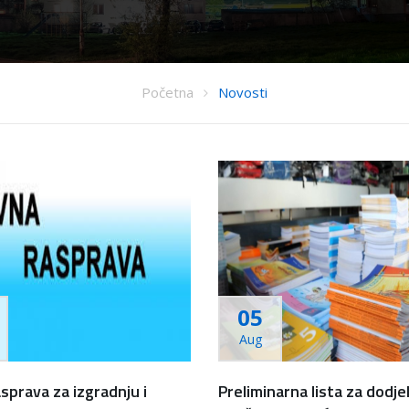
Početna
Novosti
05
Aug
asprava za izgradnju i
Preliminarna lista za dodje