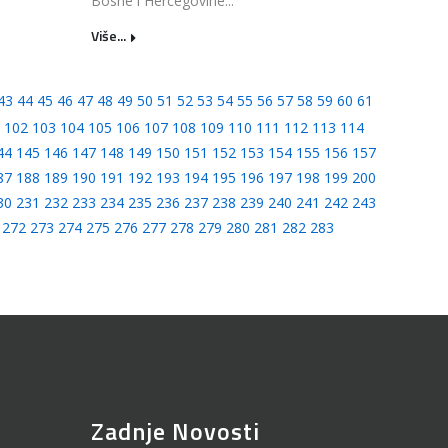
Bosne i Hercegovine...
Više...
43
44
45
46
47
48
49
50
51
52
53
54
55
56
57
58
59
60
61
102
103
104
105
106
107
108
109
110
111
112
113
114
44
145
146
147
148
149
150
151
152
153
154
155
156
157
87
188
189
190
191
192
193
194
195
196
197
198
199
200
30
231
232
233
234
235
236
237
238
239
240
241
242
243
272
273
274
275
276
277
278
279
280
281
282
283
Zadnje Novosti