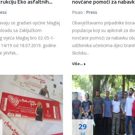
ukciju Eko asfaltnih...
novčane pomoći za nabavku
ress
Pisao :
Press
avaju se građani općine Maglaj
Obavještavamo pripadnike bora
skloadu sa Zaključkom
populacija koji su aplicirali za do
 vijeća Maglaj bro 02-05-1-
novčane pomoći za nabavku ob
 14/19 od 18.07.2019. godine
udžbenika učenicima-djeci brani
e JAVNA...
školsku...
Više...
29
Jul