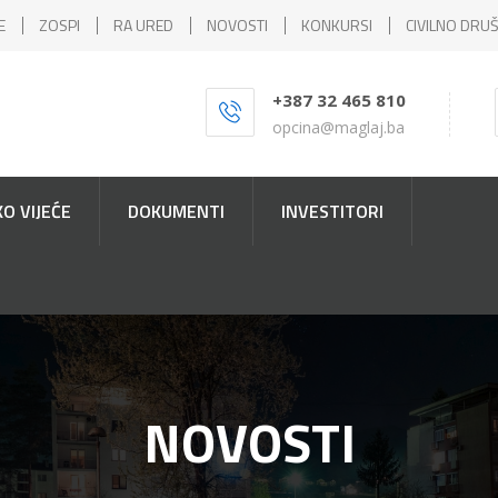
E
ZOSPI
RA URED
NOVOSTI
KONKURSI
CIVILNO DRU
+387 32 465 810
opcina@maglaj.ba
O VIJEĆE
DOKUMENTI
INVESTITORI
NOVOSTI