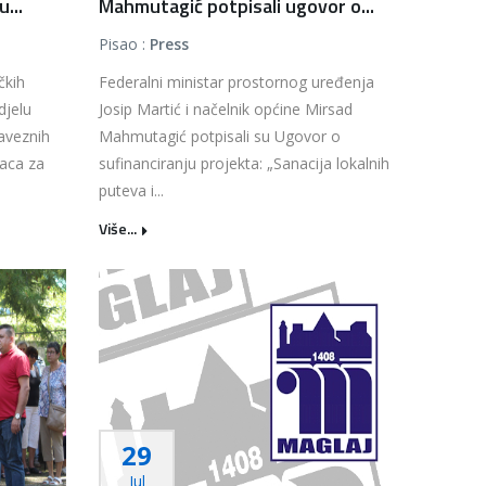
...
Mahmutagić potpisali ugovor o...
Pisao :
Press
čkih
Federalni ministar prostornog uređenja
djelu
Josip Martić i načelnik općine Mirsad
aveznih
Mahmutagić potpisali su Ugovor o
laca za
sufinanciranju projekta: „Sanacija lokalnih
puteva i...
Više...
29
Jul