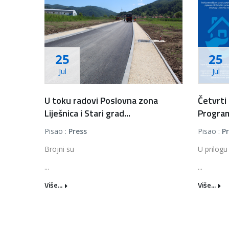
25
25
Jul
Jul
U toku radovi Poslovna zona
Četvrti
Liješnica i Stari grad...
Program
Pisao :
Press
Pisao :
P
Brojni su
U prilogu
...
...
Više...
Više...