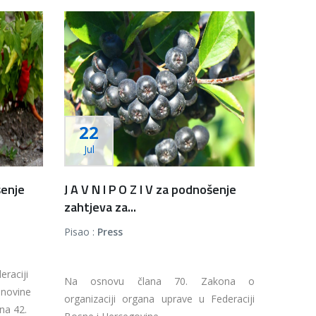
22
Jul
šenje
J A V N I P O Z I V za podnošenje
zahtjeva za...
Pisao :
Press
eraciji
Na osnovu člana 70. Zakona o
 novine
organizaciji organa uprave u Federaciji
ana 42.