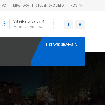
ŠTVO
DIJASPORA
STUDENTSKO LJETO
KONTAKTI
Viteška ulica br. 4
Maglaj 74250 | BA
E-SERVIS GRAÐANA