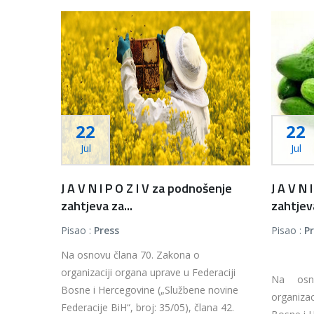
22
22
Jul
Jul
J A V N I P O Z I V za podnošenje
J A V N 
zahtjeva za...
zahtjeva
Pisao :
Press
Pisao :
P
Na osnovu člana 70. Zakona o
organizaciji organa uprave u Federaciji
Na osn
Bosne i Hercegovine („Službene novine
organiza
Federacije BiH“, broj: 35/05), člana 42.