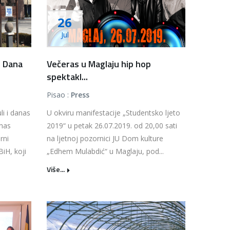
26
Jul
- Dana
Večeras u Maglaju hip hop
spektakl...
Pisao :
Press
li i danas
U okviru manifestacije „Studentsko ljeto
 nas
2019“ u petak 26.07.2019. od 20,00 sati
rni
na ljetnoj pozornici JU Dom kulture
BiH, koji
„Edhem Mulabdić“ u Maglaju, pod...
Više...