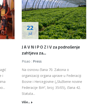
22
Jul
J A V N I P O Z I V za podnošenje
zahtjeva za...
Pisao :
Press
agić
Na osnovu člana 70. Zakona o
 i
organizaciji organa uprave u Federaciji
cima
Bosne i Hercegovine („Službene novine
o...
Federacije BiH“, broj: 35/05), člana 42.
Statuta...
Više...