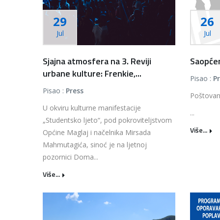
29
26
Jul
Jul
Sjajna atmosfera na 3. Reviji
Saopćen
urbane kulture: Frenkie,...
Pisao :
P
Pisao :
Press
Poštovan
U okviru kulturne manifestacije
...
„Studentsko ljeto“, pod pokroviteljstvom
Više...
Općine Maglaj i načelnika Mirsada
Mahmutagića, sinoć je na ljetnoj
pozornici Doma...
Više...