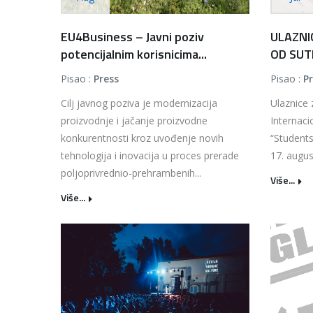
EU4Business – Javni poziv
ULAZNI
potencijalnim korisnicima...
OD SUTR
Pisao :
Press
Pisao :
P
Cilj javnog poziva je modernizacija
Ulaznice 
proizvodnje i jačanje proizvodne
Internaci
konkurentnosti kroz uvođenje novih
“Students
tehnologija i inovacija u proces prerade
17. augus
poljoprivrednio-prehrambenih...
Više...
Više...