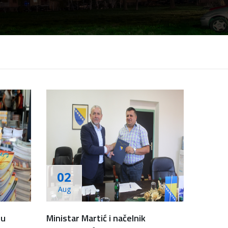
02
Aug
lu
Ministar Martić i načelnik