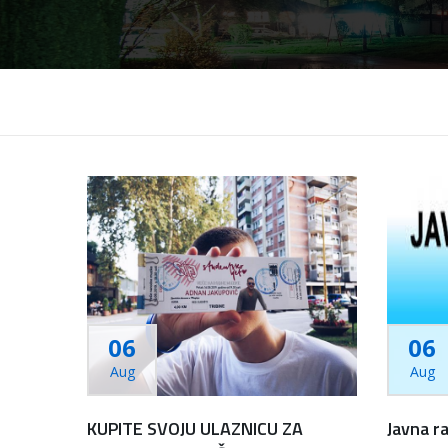
06
06
Aug
Aug
KUPITE SVOJU ULAZNICU ZA
Javna r