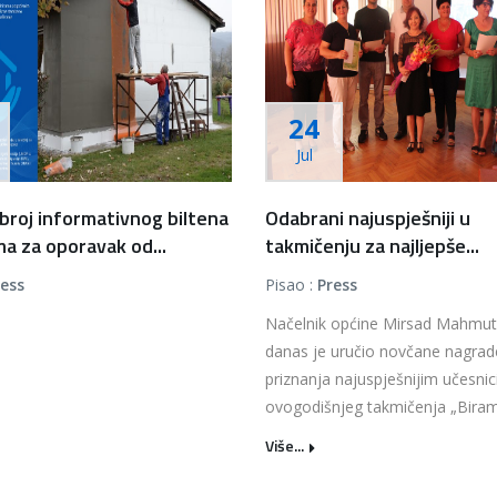
24
Jul
 broj informativnog biltena
Odabrani najuspješniji u
a za oporavak od...
takmičenju za najljepše...
ress
Pisao :
Press
Načelnik općine Mirsad Mahmut
danas je uručio novčane nagrade
priznanja najuspješnijim učesni
ovogodišnjeg takmičenja „Biram
Više...