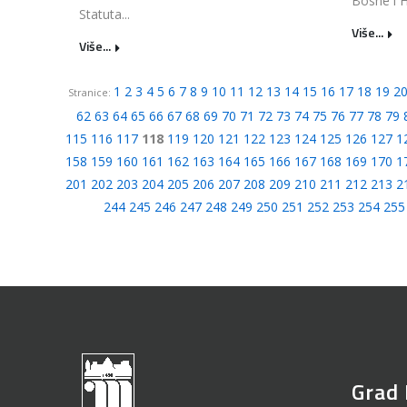
Bosne i H
Statuta...
Više...
Više...
1
2
3
4
5
6
7
8
9
10
11
12
13
14
15
16
17
18
19
2
Stranice:
62
63
64
65
66
67
68
69
70
71
72
73
74
75
76
77
78
79
115
116
117
118
119
120
121
122
123
124
125
126
127
1
158
159
160
161
162
163
164
165
166
167
168
169
170
1
201
202
203
204
205
206
207
208
209
210
211
212
213
2
244
245
246
247
248
249
250
251
252
253
254
255
Grad 