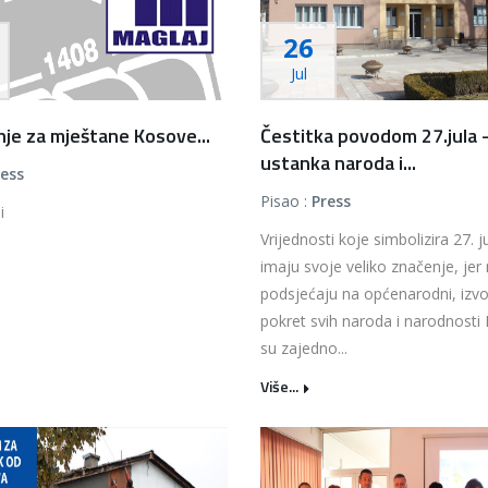
26
Jul
je za mještane Kosove...
Čestitka povodom 27.jula 
ustanka naroda i...
ress
Pisao :
Press
i
Vrijednosti koje simbolizira 27. ju
imaju svoje veliko značenje, jer
podsjećaju na općenarodni, izvo
pokret svih naroda i narodnosti 
su zajedno...
Više...