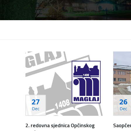
27
26
Dec
Dec
2. redovna sjednica Općinskog
Saopćen