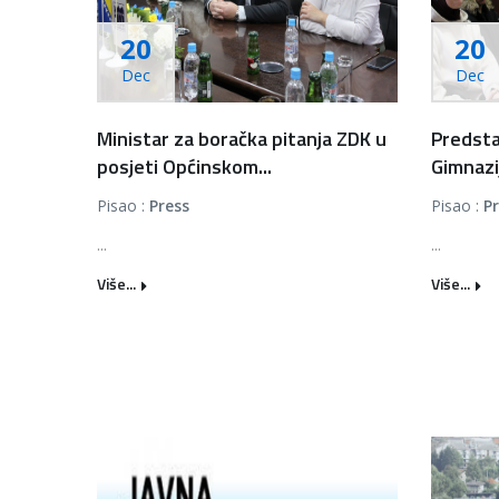
20
20
Dec
Dec
Ministar za boračka pitanja ZDK u
Predsta
posjeti Općinskom...
Gimnazij
Pisao :
Press
Pisao :
P
...
...
Više...
Više...