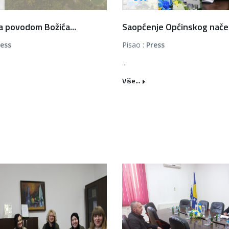
a povodom Božića...
Saopćenje Općinskog načeln
ress
Pisao :
Press
...
Više...