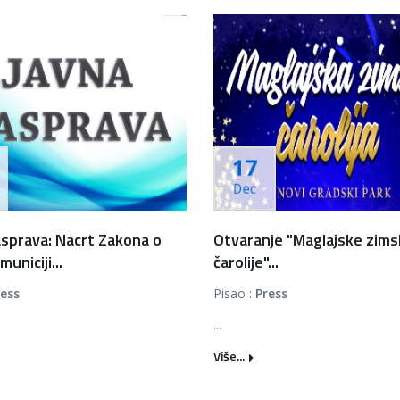
17
Dec
asprava: Nacrt Zakona o
Otvaranje "Maglajske zim
municiji...
čarolije"...
ress
Pisao :
Press
...
Više...