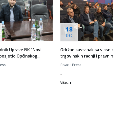
18
Dec
dnik Uprave NK "Novi
Održan sastanak sa vlasni
posjetio Općinskog...
trgovinskih radnji i pravnim
ress
Pisao :
Press
...
Više...