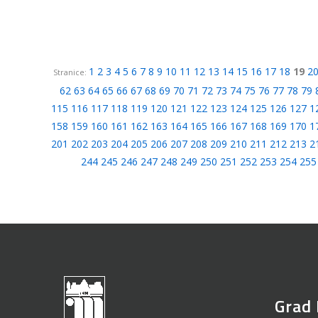
1
2
3
4
5
6
7
8
9
10
11
12
13
14
15
16
17
18
19
2
Stranice:
62
63
64
65
66
67
68
69
70
71
72
73
74
75
76
77
78
79
115
116
117
118
119
120
121
122
123
124
125
126
127
1
158
159
160
161
162
163
164
165
166
167
168
169
170
1
201
202
203
204
205
206
207
208
209
210
211
212
213
2
244
245
246
247
248
249
250
251
252
253
254
255
Grad 