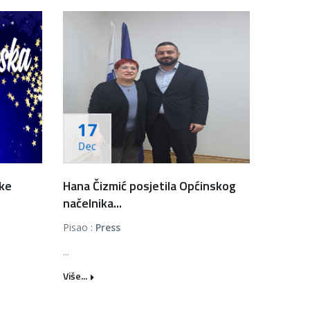
17
Dec
ske
Hana Čizmić posjetila Općinskog
načelnika...
Pisao :
Press
...
Više...