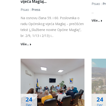
vijeća Maglaj...
Pisao :
P
Pisao :
Press
...
Na osnovu člana 59. i 60. Poslovnika o
Više...
radu Općinskog vijeća Maglaj – prečišćen
tekst („Službene novine Općine Maglaj“,
br. 2/9, 1/13 i 2/13) i...
Više...
24
24
Dec
Dec