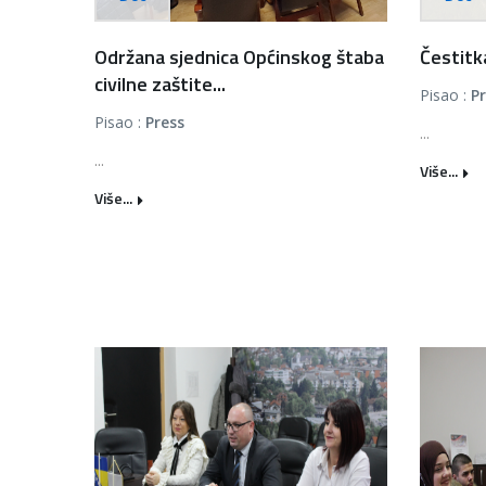
Održana sjednica Općinskog štaba
Čestitk
civilne zaštite...
Pisao :
P
Pisao :
Press
...
...
Više...
Više...