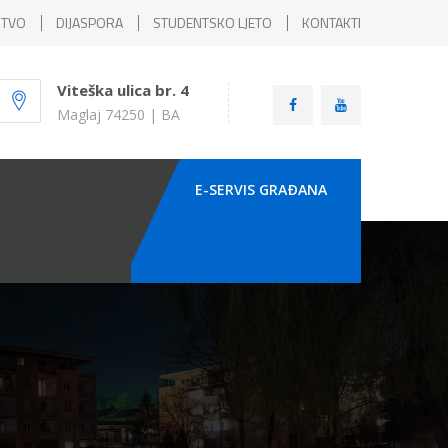
ŠTVO
DIJASPORA
STUDENTSKO LJETO
KONTAKTI
Viteška ulica br. 4
Maglaj 74250 | BA
E-SERVIS GRAÐANA