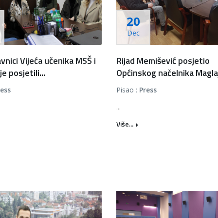
20
Dec
vnici Vijeća učenika MSŠ i
Rijad Memišević posjetio
e posjetili...
Općinskog načelnika Maglaj
ress
Pisao :
Press
...
Više...