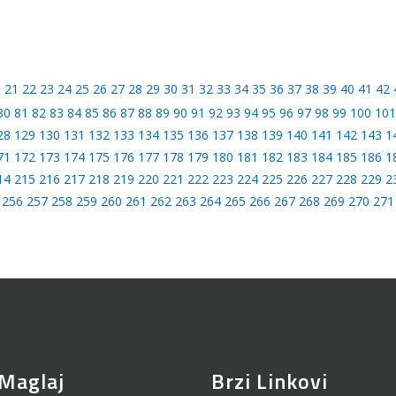
0
21
22
23
24
25
26
27
28
29
30
31
32
33
34
35
36
37
38
39
40
41
42
80
81
82
83
84
85
86
87
88
89
90
91
92
93
94
95
96
97
98
99
100
101
28
129
130
131
132
133
134
135
136
137
138
139
140
141
142
143
1
71
172
173
174
175
176
177
178
179
180
181
182
183
184
185
186
1
14
215
216
217
218
219
220
221
222
223
224
225
226
227
228
229
2
256
257
258
259
260
261
262
263
264
265
266
267
268
269
270
271
Maglaj
Brzi Linkovi