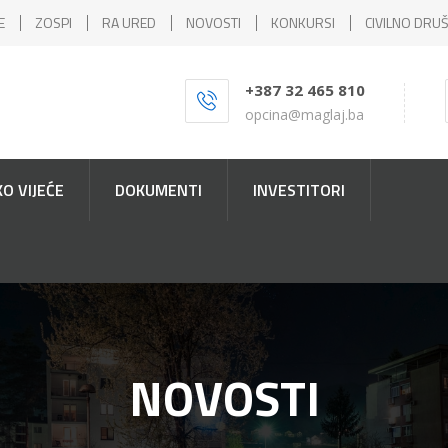
E
ZOSPI
RA URED
NOVOSTI
KONKURSI
CIVILNO DRU
+387 32 465 810
opcina@maglaj.ba
O VIJEĆE
DOKUMENTI
INVESTITORI
NOVOSTI