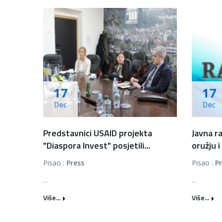
17
17
Dec
Dec
Predstavnici USAID projekta
Javna r
"Diaspora Invest" posjetili...
oružju i 
Pisao :
Press
Pisao :
P
...
...
Više...
Više...