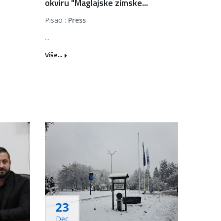
okviru "Maglajske zimske...
Pisao :
Press
...
Više...
23
Dec