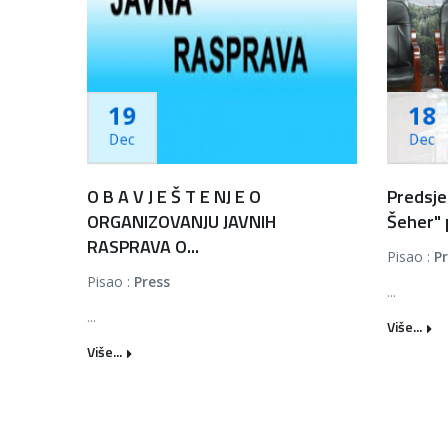
19
18
Dec
Dec
O B A V J E Š T E NJ E O
Predsje
ORGANIZOVANJU JAVNIH
Šeher" 
RASPRAVA O...
Pisao :
P
Pisao :
Press
...
...
Više...
Više...