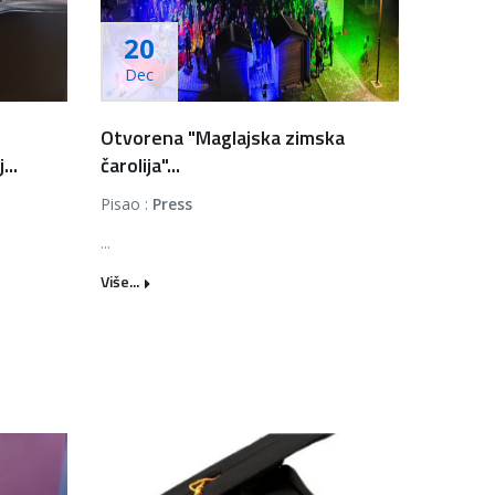
20
Dec
Otvorena "Maglajska zimska
...
čarolija"...
Pisao :
Press
...
Više...