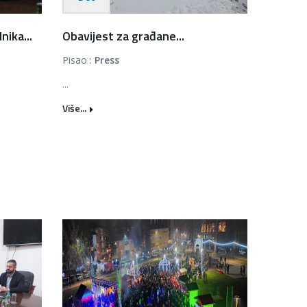
ika...
Obavijest za građane...
Pisao :
Press
...
Više...