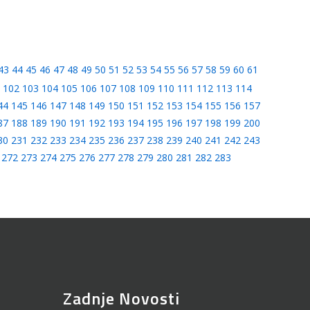
43
44
45
46
47
48
49
50
51
52
53
54
55
56
57
58
59
60
61
102
103
104
105
106
107
108
109
110
111
112
113
114
44
145
146
147
148
149
150
151
152
153
154
155
156
157
87
188
189
190
191
192
193
194
195
196
197
198
199
200
30
231
232
233
234
235
236
237
238
239
240
241
242
243
272
273
274
275
276
277
278
279
280
281
282
283
Zadnje Novosti