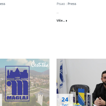
ress
Pisao :
Press
...
Više...
24
Dec