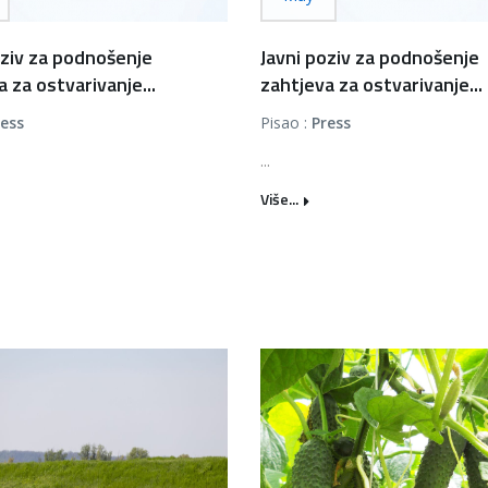
oziv za podnošenje
Javni poziv za podnošenje
 za ostvarivanje...
zahtjeva za ostvarivanje...
ress
Pisao :
Press
...
Više...