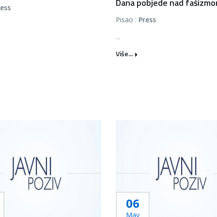
Dana pobjede nad fašizmom
ress
Pisao :
Press
...
Više...
06
May