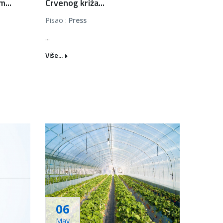
...
Crvenog križa...
Pisao :
Press
...
Više...
06
May