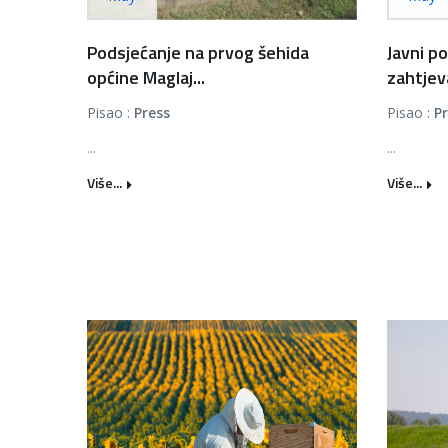
Podsjećanje na prvog šehida
Javni p
općine Maglaj...
zahtjeva
Pisao :
Press
Pisao :
P
...
...
Više...
Više...