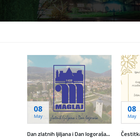
08
08
May
May
Dan zlatnih ljiljana i Dan logoraša...
Čestitka