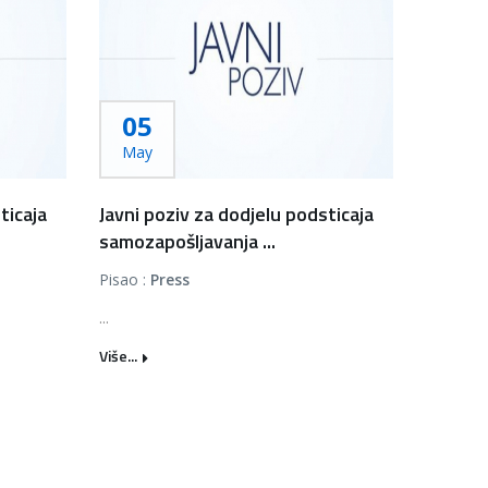
05
May
ticaja
Javni poziv za dodjelu podsticaja
samozapošljavanja ...
Pisao :
Press
...
Više...