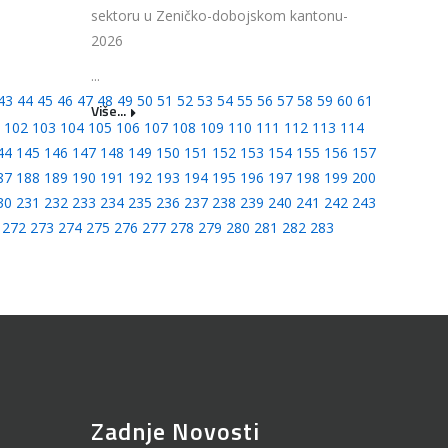
sektoru u Zeničko-dobojskom kantonu-
2026
...
43
44
45
46
47
48
49
50
51
52
53
54
55
56
57
58
59
60
61
Više...
102
103
104
105
106
107
108
109
110
111
112
113
114
44
145
146
147
148
149
150
151
152
153
154
155
156
157
87
188
189
190
191
192
193
194
195
196
197
198
199
200
30
231
232
233
234
235
236
237
238
239
240
241
242
243
272
273
274
275
276
277
278
279
280
281
282
283
Zadnje Novosti