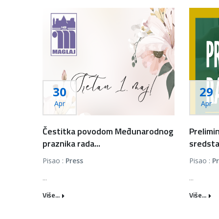
30
29
Apr
Apr
Čestitka povodom Međunarodnog
Prelimin
praznika rada...
sredsta
Pisao :
Press
Pisao :
P
...
...
Više...
Više...