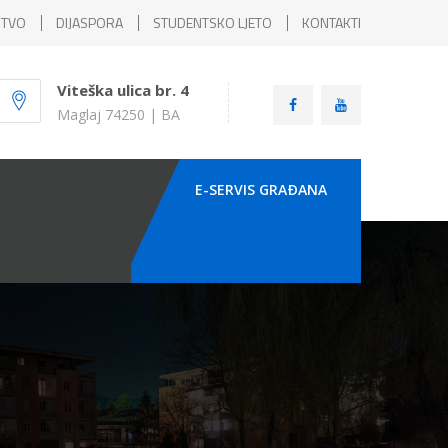
ŠTVO
DIJASPORA
STUDENTSKO LJETO
KONTAKTI
Viteška ulica br. 4
Maglaj 74250 | BA
E-SERVIS GRAÐANA