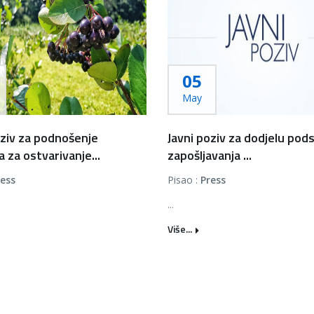
05
May
oziv za podnošenje
Javni poziv za dodjelu pods
 za ostvarivanje...
zapošljavanja ...
ress
Pisao :
Press
...
Više...