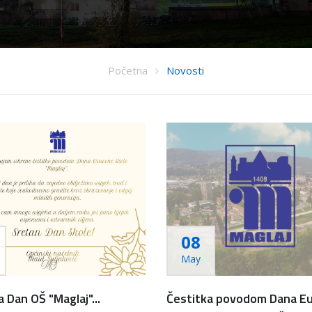
Početna
Novosti
08
May
 Dan OŠ "Maglaj"...
Čestitka povodom Dana Eu