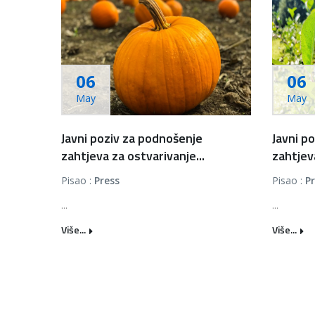
06
06
May
May
Javni poziv za podnošenje
Javni p
zahtjeva za ostvarivanje...
zahtjeva
Pisao :
Press
Pisao :
P
...
...
Više...
Više...