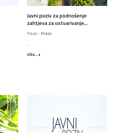
Javni poziv za podnošenje
zahtjeva za ostvarivanje...
Pisao :
Press
...
Više...