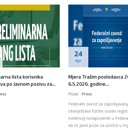
24
Apr
arna lista korisnika
Mjera Tražim poslodavca 
va po Javnom pozivu za...
6.5.2026. godine...
ress
Pisao :
Press
Federalni zavod za zapošljavanj
obavještava fizičke osobe regist
evidenciji nezaposlenih u Federac
da će Javni poziv za učešće u mjer