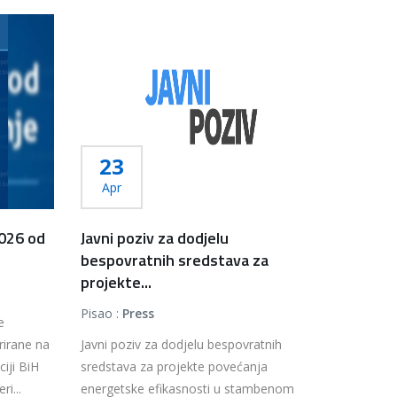
23
Apr
2026 od
Javni poziv za dodjelu
bespovratnih sredstava za
projekte...
Pisao :
Press
e
rirane na
Javni poziv za dodjelu bespovratnih
iji BiH
sredstava za projekte povećanja
i...
energetske efikasnosti u stambenom