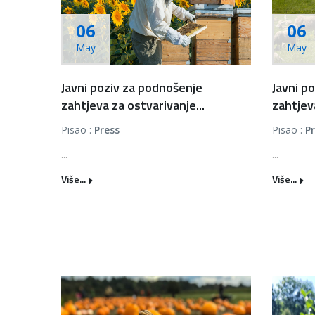
06
06
May
May
Javni poziv za podnošenje
Javni p
zahtjeva za ostvarivanje...
zahtjeva
Pisao :
Press
Pisao :
P
...
...
Više...
Više...