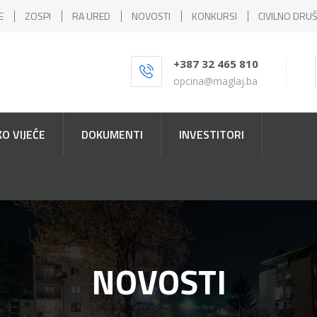
E
ZOSPI
RA URED
NOVOSTI
KONKURSI
CIVILNO DRU
+387 32 465 810
opcina@maglaj.ba
O VIJEĆE
DOKUMENTI
INVESTITORI
NOVOSTI