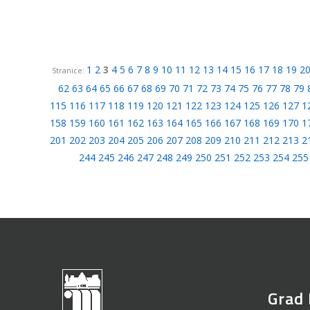
1
2
3
4
5
6
7
8
9
10
11
12
13
14
15
16
17
18
19
2
Stranice:
62
63
64
65
66
67
68
69
70
71
72
73
74
75
76
77
78
79
115
116
117
118
119
120
121
122
123
124
125
126
127
1
158
159
160
161
162
163
164
165
166
167
168
169
170
1
201
202
203
204
205
206
207
208
209
210
211
212
213
2
244
245
246
247
248
249
250
251
252
253
254
255
Grad 