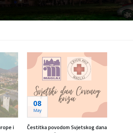
08
May
rope i
Čestitka povodom Svjetskog dana