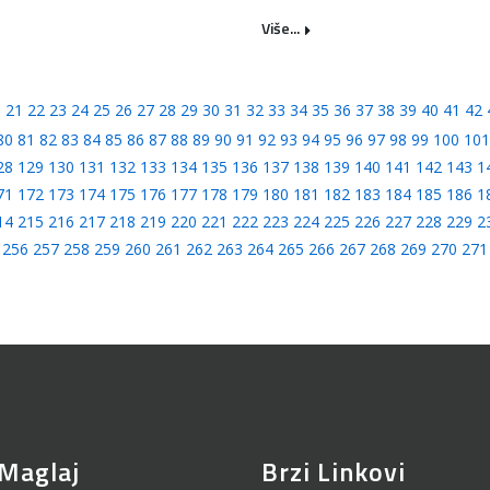
Više...
0
21
22
23
24
25
26
27
28
29
30
31
32
33
34
35
36
37
38
39
40
41
42
80
81
82
83
84
85
86
87
88
89
90
91
92
93
94
95
96
97
98
99
100
101
28
129
130
131
132
133
134
135
136
137
138
139
140
141
142
143
1
71
172
173
174
175
176
177
178
179
180
181
182
183
184
185
186
1
14
215
216
217
218
219
220
221
222
223
224
225
226
227
228
229
2
256
257
258
259
260
261
262
263
264
265
266
267
268
269
270
271
Maglaj
Brzi Linkovi