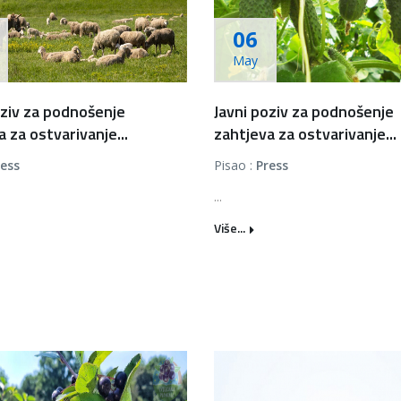
06
May
oziv za podnošenje
Javni poziv za podnošenje
 za ostvarivanje...
zahtjeva za ostvarivanje...
ress
Pisao :
Press
...
Više...