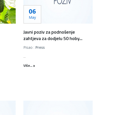
06
May
Javni poziv za podnošenje
zahtjeva za dodjelu 50 hoby...
Pisao :
Press
...
Više...