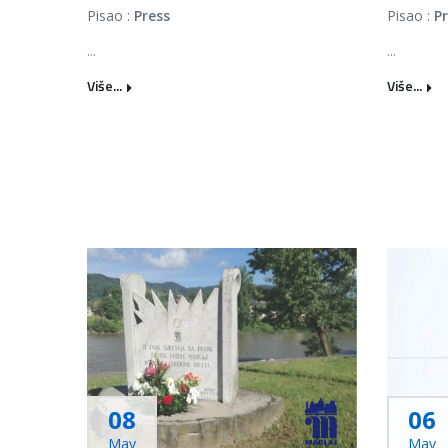
Pisao :
Press
Pisao :
P
...
...
Više...
Više...
08
06
May
May