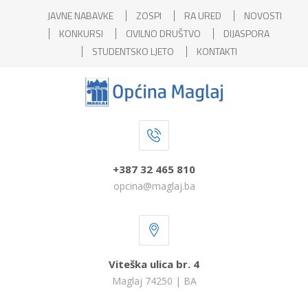
JAVNE NABAVKE
ZOSPI
RA URED
NOVOSTI
KONKURSI
CIVILNO DRUŠTVO
DIJASPORA
STUDENTSKO LJETO
KONTAKTI
+387 32 465 810
opcina@maglaj.ba
Viteška ulica br. 4
Maglaj 74250 | BA