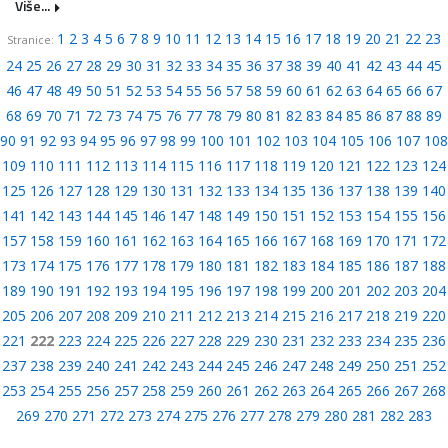
Više...
1
2
3
4
5
6
7
8
9
10
11
12
13
14
15
16
17
18
19
20
21
22
23
Stranice:
24
25
26
27
28
29
30
31
32
33
34
35
36
37
38
39
40
41
42
43
44
45
46
47
48
49
50
51
52
53
54
55
56
57
58
59
60
61
62
63
64
65
66
67
68
69
70
71
72
73
74
75
76
77
78
79
80
81
82
83
84
85
86
87
88
89
90
91
92
93
94
95
96
97
98
99
100
101
102
103
104
105
106
107
108
109
110
111
112
113
114
115
116
117
118
119
120
121
122
123
124
125
126
127
128
129
130
131
132
133
134
135
136
137
138
139
140
141
142
143
144
145
146
147
148
149
150
151
152
153
154
155
156
157
158
159
160
161
162
163
164
165
166
167
168
169
170
171
172
173
174
175
176
177
178
179
180
181
182
183
184
185
186
187
188
189
190
191
192
193
194
195
196
197
198
199
200
201
202
203
204
205
206
207
208
209
210
211
212
213
214
215
216
217
218
219
220
221
222
223
224
225
226
227
228
229
230
231
232
233
234
235
236
237
238
239
240
241
242
243
244
245
246
247
248
249
250
251
252
253
254
255
256
257
258
259
260
261
262
263
264
265
266
267
268
269
270
271
272
273
274
275
276
277
278
279
280
281
282
283