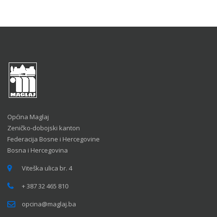
Općina Maglaj
Zeničko-dobojski kanton
Federacija Bosne i Hercegovine
Bosna i Hercegovina
Viteška ulica br. 4
+ 387 32 465 810
opcina@maglaj.ba