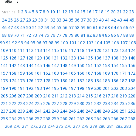
Više...
1
2
3
4
5
6
7
8
9
10
11
12
13
14
15
16
17
18
19
20
21
22
23
Stranice:
24
25
26
27
28
29
30
31
32
33
34
35
36
37
38
39
40
41
42
43
44
45
46
47
48
49
50
51
52
53
54
55
56
57
58
59
60
61
62
63
64
65
66
67
68
69
70
71
72
73
74
75
76
77
78
79
80
81
82
83
84
85
86
87
88
89
90
91
92
93
94
95
96
97
98
99
100
101
102
103
104
105
106
107
108
109
110
111
112
113
114
115
116
117
118
119
120
121
122
123
124
125
126
127
128
129
130
131
132
133
134
135
136
137
138
139
140
141
142
143
144
145
146
147
148
149
150
151
152
153
154
155
156
157
158
159
160
161
162
163
164
165
166
167
168
169
170
171
172
173
174
175
176
177
178
179
180
181
182
183
184
185
186
187
188
189
190
191
192
193
194
195
196
197
198
199
200
201
202
203
204
205
206
207
208
209
210
211
212
213
214
215
216
217
218
219
220
221
222
223
224
225
226
227
228
229
230
231
232
233
234
235
236
237
238
239
240
241
242
243
244
245
246
247
248
249
250
251
252
253
254
255
256
257
258
259
260
261
262
263
264
265
266
267
268
269
270
271
272
273
274
275
276
277
278
279
280
281
282
283