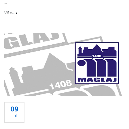
...
Više...
09
Jul