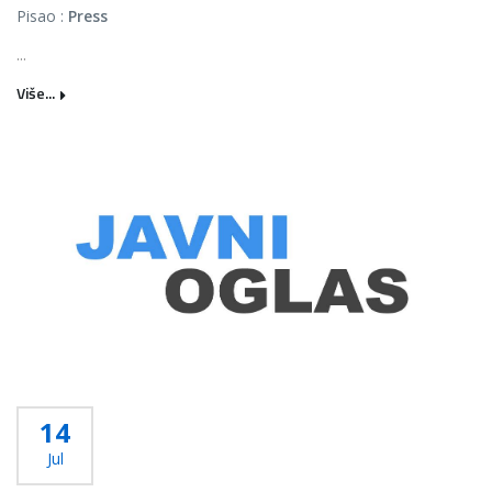
Pisao :
Press
...
Više...
14
Jul