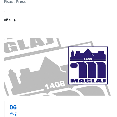
Pisao :
Press
...
Više...
06
Aug