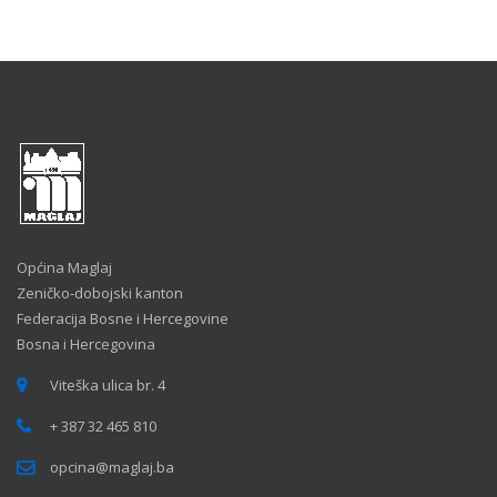
Općina Maglaj
Zeničko-dobojski kanton
Federacija Bosne i Hercegovine
Bosna i Hercegovina
Viteška ulica br. 4
+ 387 32 465 810
opcina@maglaj.ba