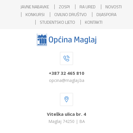
JAVNE NABAVKE
ZOSPI
RA URED
NOVOSTI
KONKURSI
CIVILNO DRUŠTVO
DIJASPORA
STUDENTSKO LJETO
KONTAKTI
+387 32 465 810
opcina@maglaj.ba
Viteška ulica br. 4
Maglaj 74250 | BA