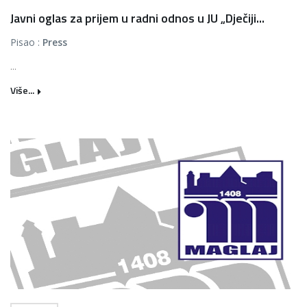
Javni oglas za prijem u radni odnos u JU „Dječiji...
Pisao :
Press
...
Više...