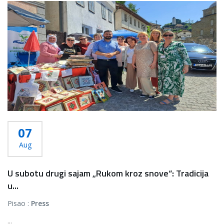
07
Aug
U subotu drugi sajam „Rukom kroz snove“: Tradicija
u...
Pisao :
Press
...