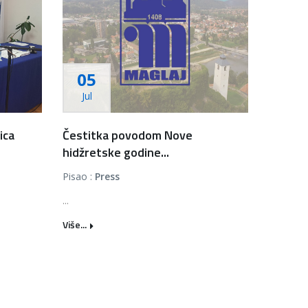
05
Jul
ica
Čestitka povodom Nove
hidžretske godine...
Pisao :
Press
...
Više...