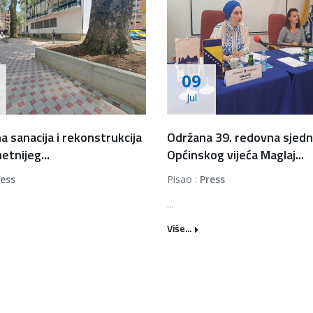
09
Jul
a sanacija i rekonstrukcija
Održana 39. redovna sjedn
etnijeg...
Općinskog vijeća Maglaj...
ress
Pisao :
Press
...
Više...