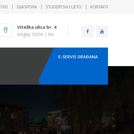
ŠTVO
DIJASPORA
STUDENTSKO LJETO
KONTAKTI
Viteška ulica br. 4
Maglaj 74250 | BA
E-SERVIS GRAÐANA