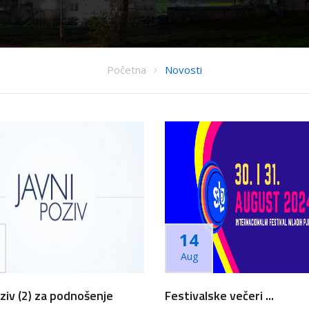
Početna
Novosti
14
Aug
oziv (2) za podnošenje
Festivalske večeri ...