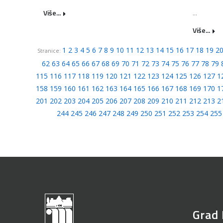
Više...
...
Više...
1
2
3
4
5
6
7
8
9
10
11
12
13
14
15
16
17
18
19
2
Stranice:
62
63
64
65
66
67
68
69
70
71
72
73
74
75
76
77
78
79
115
116
117
118
119
120
121
122
123
124
125
126
127
1
158
159
160
161
162
163
164
165
166
167
168
169
170
1
201
202
203
204
205
206
207
208
209
210
211
212
213
2
244
245
246
247
248
249
250
251
252
253
254
255
Grad 