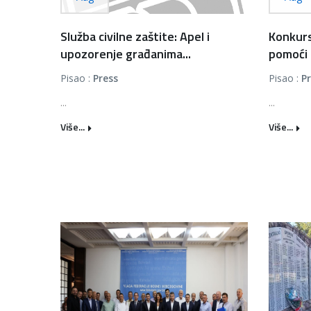
Služba civilne zaštite: Apel i
Konkurs
upozorenje građanima...
pomoći 
Pisao :
Press
Pisao :
P
...
...
Više...
Više...