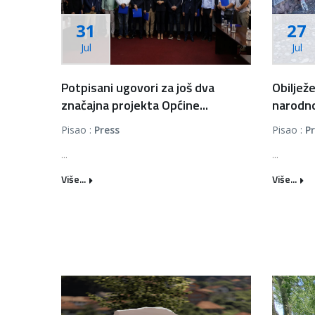
31
27
Jul
Jul
Potpisani ugovori za još dva
Obiljež
značajna projekta Općine...
narodnos
Pisao :
Press
Pisao :
P
...
...
Više...
Više...