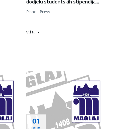
dodjelu studentskih stipendija...
Pisao :
Press
...
Više...
01
Aug