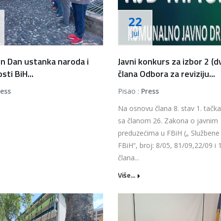
22
Jul
en Dan ustanka naroda i
Javni konkurs za izbor 2 (d
ti BiH...
člana Odbora za reviziju...
ress
Pisao :
Press
Na osnovu člana 8. stav 1. tačka
sa članom 26. Zakona o javnim
preduzećima u FBiH („ Službene
FBiH“, broj: 8/05, 81/09,22/09 i 
člana...
Više...