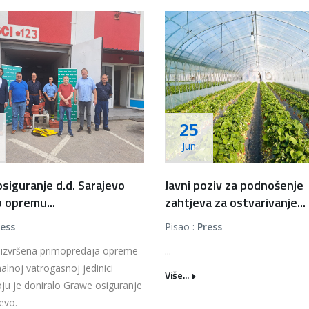
25
Jun
siguranje d.d. Sarajevo
Javni poziv za podnošenje
o opremu...
zahtjeva za ostvarivanje...
ress
Pisao :
Press
 izvršena primopredaja opreme
...
alnoj vatrogasnoj jedinici
Više...
ju je doniralo Grawe osiguranje
jevo.