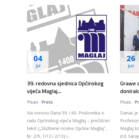
04
26
Jul
Jun
39. redovna sjednica Općinskog
Grawe o
vijeća Maglaj...
doniral
Pisao :
Press
Pisao :
P
Na osnovu člana 59. i 60. Poslovnika o
Danas je
radu Općinskog vijeća Maglaj – prečišćen
Profesion
tekst („Službene novine Općine Maglaj“,
Maglaj ko
br. 2/9, 1/13 i 2/13) i...
d.d. Sara