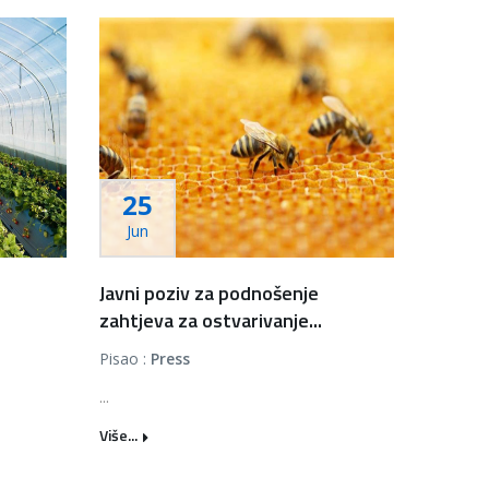
25
Jun
Javni poziv za podnošenje
zahtjeva za ostvarivanje...
Pisao :
Press
...
Više...