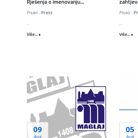
Rješenja o imenovanju...
zahtjeva
Pisao :
Press
Pisao :
P
...
...
Više...
Više...
09
05
Aug
Aug