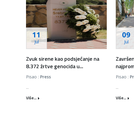
11
09
Jul
Jul
Zvuk sirene kao podsjećanje na
Završen
8.372 žrtve genocida u...
najprom
Pisao :
Press
Pisao :
P
...
...
Više...
Više...