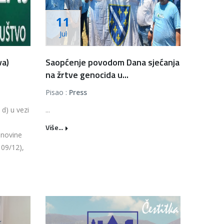
11
Jul
va)
Saopćenje povodom Dana sjećanja
na žrtve genocida u...
Pisao :
Press
 d) u vezi
...
Više...
 novine
109/12),