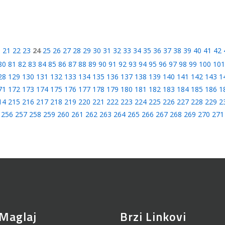
0
21
22
23
24
25
26
27
28
29
30
31
32
33
34
35
36
37
38
39
40
41
42
80
81
82
83
84
85
86
87
88
89
90
91
92
93
94
95
96
97
98
99
100
101
28
129
130
131
132
133
134
135
136
137
138
139
140
141
142
143
1
71
172
173
174
175
176
177
178
179
180
181
182
183
184
185
186
1
14
215
216
217
218
219
220
221
222
223
224
225
226
227
228
229
2
256
257
258
259
260
261
262
263
264
265
266
267
268
269
270
271
Maglaj
Brzi Linkovi