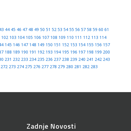
43
44
45
46
47
48
49
50
51
52
53
54
55
56
57
58
59
60
61
102
103
104
105
106
107
108
109
110
111
112
113
114
44
145
146
147
148
149
150
151
152
153
154
155
156
157
87
188
189
190
191
192
193
194
195
196
197
198
199
200
30
231
232
233
234
235
236
237
238
239
240
241
242
243
272
273
274
275
276
277
278
279
280
281
282
283
Zadnje Novosti