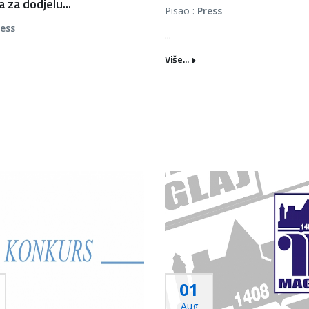
 za dodjelu...
Pisao :
Press
ress
...
Više...
01
Aug