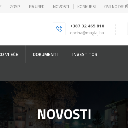
E
ZOSPI
RA URED
NOVOSTI
KONKURSI
CIVILNO DRU
+387 32 465 810
opcina@maglaj.ba
O VIJEĆE
DOKUMENTI
INVESTITORI
NOVOSTI