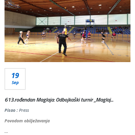
19
Sep
613.rođendan Maglaja: Odbojkaški turnir „Maglaj...
Pisao :
Press
Povodom obilježavanja
...