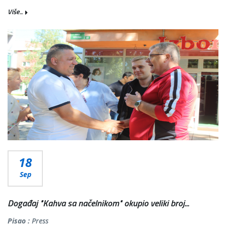
Više...
18
Sep
Događaj "Kahva sa načelnikom" okupio veliki broj...
Pisao :
Press