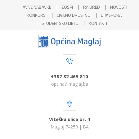
JAVNE NABAVKE
ZOSPI
RA URED
NOVOSTI
KONKURSI
CIVILNO DRUŠTVO
DIJASPORA
STUDENTSKO LJETO
KONTAKTI
+387 32 465 810
opcina@maglaj.ba
Viteška ulica br. 4
Maglaj 74250 | BA