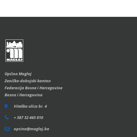
Općina Maglaj
Zeničko-dobojski kanton
Federacija Bosne i Hercegovine
Bosna i Hercegovina
Viteška ulica br. 4
+ 387 32 465 810
opcina@maglaj.ba