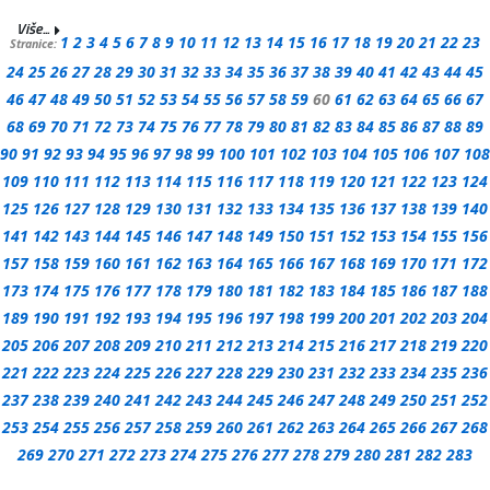
Više...
1
2
3
4
5
6
7
8
9
10
11
12
13
14
15
16
17
18
19
20
21
22
23
Stranice:
24
25
26
27
28
29
30
31
32
33
34
35
36
37
38
39
40
41
42
43
44
45
46
47
48
49
50
51
52
53
54
55
56
57
58
59
60
61
62
63
64
65
66
67
68
69
70
71
72
73
74
75
76
77
78
79
80
81
82
83
84
85
86
87
88
89
90
91
92
93
94
95
96
97
98
99
100
101
102
103
104
105
106
107
108
109
110
111
112
113
114
115
116
117
118
119
120
121
122
123
124
125
126
127
128
129
130
131
132
133
134
135
136
137
138
139
140
141
142
143
144
145
146
147
148
149
150
151
152
153
154
155
156
157
158
159
160
161
162
163
164
165
166
167
168
169
170
171
172
173
174
175
176
177
178
179
180
181
182
183
184
185
186
187
188
189
190
191
192
193
194
195
196
197
198
199
200
201
202
203
204
205
206
207
208
209
210
211
212
213
214
215
216
217
218
219
220
221
222
223
224
225
226
227
228
229
230
231
232
233
234
235
236
237
238
239
240
241
242
243
244
245
246
247
248
249
250
251
252
253
254
255
256
257
258
259
260
261
262
263
264
265
266
267
268
269
270
271
272
273
274
275
276
277
278
279
280
281
282
283