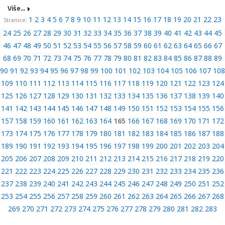
Više...
1
2
3
4
5
6
7
8
9
10
11
12
13
14
15
16
17
18
19
20
21
22
23
Stranice:
24
25
26
27
28
29
30
31
32
33
34
35
36
37
38
39
40
41
42
43
44
45
46
47
48
49
50
51
52
53
54
55
56
57
58
59
60
61
62
63
64
65
66
67
68
69
70
71
72
73
74
75
76
77
78
79
80
81
82
83
84
85
86
87
88
89
90
91
92
93
94
95
96
97
98
99
100
101
102
103
104
105
106
107
108
109
110
111
112
113
114
115
116
117
118
119
120
121
122
123
124
125
126
127
128
129
130
131
132
133
134
135
136
137
138
139
140
141
142
143
144
145
146
147
148
149
150
151
152
153
154
155
156
157
158
159
160
161
162
163
164
165
166
167
168
169
170
171
172
173
174
175
176
177
178
179
180
181
182
183
184
185
186
187
188
189
190
191
192
193
194
195
196
197
198
199
200
201
202
203
204
205
206
207
208
209
210
211
212
213
214
215
216
217
218
219
220
221
222
223
224
225
226
227
228
229
230
231
232
233
234
235
236
237
238
239
240
241
242
243
244
245
246
247
248
249
250
251
252
253
254
255
256
257
258
259
260
261
262
263
264
265
266
267
268
269
270
271
272
273
274
275
276
277
278
279
280
281
282
283