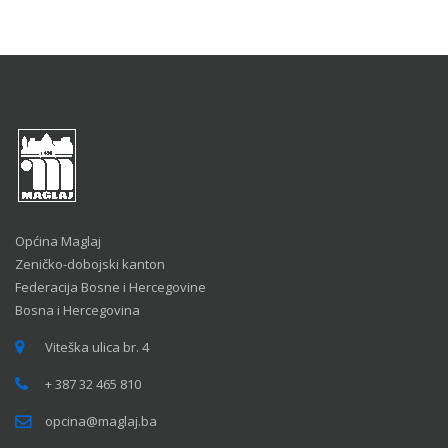
Općina Maglaj
Zeničko-dobojski kanton
Federacija Bosne i Hercegovine
Bosna i Hercegovina
Viteška ulica br. 4
+ 387 32 465 810
opcina@maglaj.ba