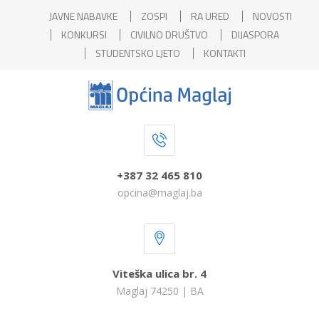
JAVNE NABAVKE
ZOSPI
RA URED
NOVOSTI
KONKURSI
CIVILNO DRUŠTVO
DIJASPORA
STUDENTSKO LJETO
KONTAKTI
+387 32 465 810
opcina@maglaj.ba
Viteška ulica br. 4
Maglaj 74250 | BA