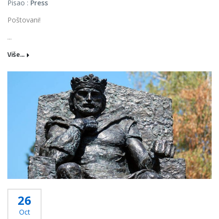
Pisao :
Press
Poštovani!
...
Više...
26
Oct