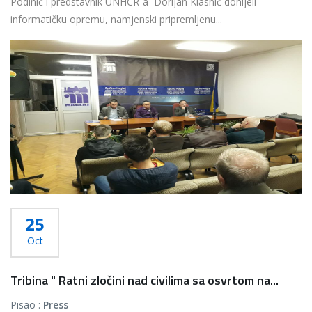
Podinić i predstavnik UNHCR-a Dorijan Klasnić donijeli
informatičku opremu, namjenski pripremljenu...
Više...
25
Oct
Tribina " Ratni zločini nad civilima sa osvrtom na...
Pisao :
Press