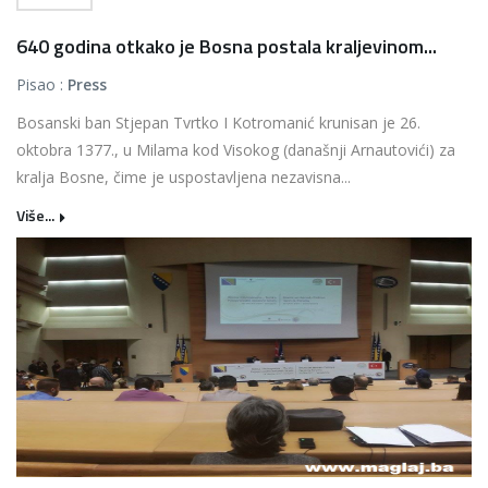
640 godina otkako je Bosna postala kraljevinom...
Pisao :
Press
Bosanski ban Stjepan Tvrtko I Kotromanić krunisan je 26.
oktobra 1377., u Milama kod Visokog (današnji Arnautovići) za
kralja Bosne, čime je uspostavljena nezavisna...
Više...