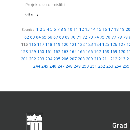
Projekat su osmislili i...
Više...
1
2
3
4
5
6
7
8
9
10
11
12
13
14
15
16
17
18
19
2
Stranice:
62
63
64
65
66
67
68
69
70
71
72
73
74
75
76
77
78
79
115
116
117
118
119
120
121
122
123
124
125
126
127
1
158
159
160
161
162
163
164
165
166
167
168
169
170
1
201
202
203
204
205
206
207
208
209
210
211
212
213
2
244
245
246
247
248
249
250
251
252
253
254
255
Grad 