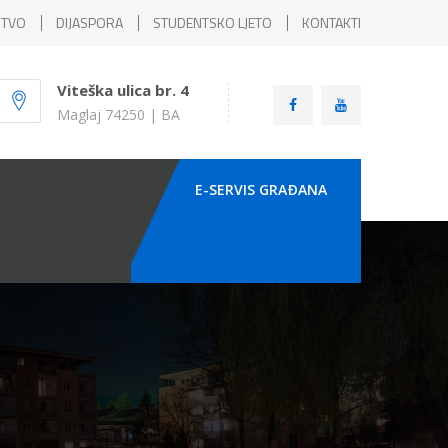
ŠTVO
DIJASPORA
STUDENTSKO LJETO
KONTAKTI
Viteška ulica br. 4
Maglaj 74250 | BA
E-SERVIS GRAÐANA