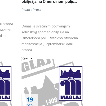
obilježja na Omerdinom polju...
Pisao :
Press
ni otpora
Danas je svečanim otkrivanjem
"Stazama
šehidskog spomen obilježja na
odine
Omerdinom polju zvanično otvorena
manifestacija „Septembarski dani
otpora...
Više...
19
Sep