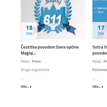
18
17
Sep
Sep
Čestitka povodom Dana općine
Sutra S
Maglaj...
povodom
Pisao :
Press
Pisao :
P
Drage sugrađanke
Poštova
...
...
Više...
Više...