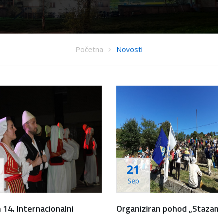
Početna
Novosti
21
Sep
 14. Internacionalni
Organiziran pohod „Staza