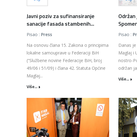
Javni poziv za sufinansiranje
Održan j
sanacije fasada stambenih...
Spomen 
Pisao :
Press
Pisao :
P
Na osnovu člana 15. Zakona o principima
Danas je
lokalne samouprave u Federaciji BiH
Maglaj i 
(“Službene novine Federacije BiH, broj
nostro-P
49/06 i 51/09) i člana 42. Statuta Općine
održan ja
Maglaj...
Više...
Više...