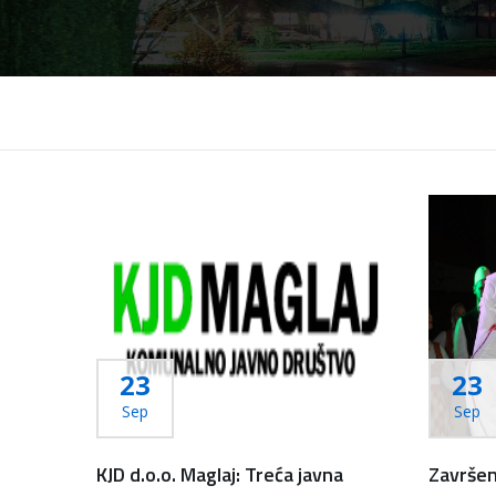
23
23
Sep
Sep
KJD d.o.o. Maglaj: Treća javna
Završen