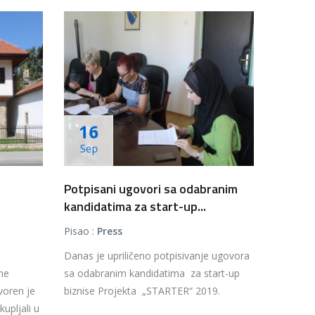
16
Sep
Potpisani ugovori sa odabranim
kandidatima za start-up...
Pisao :
Press
Danas je upriličeno potpisivanje ugovora
ne
sa odabranim kandidatima za start-up
voren je
biznise Projekta „STARTER“ 2019.
upljali u