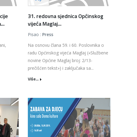
cije
31. redovna sjednica Općinskog
..
vijeća Maglaj...
Pisao :
Press
ni,
Na osnovu člana 59. i 60. Poslovnika o
radu Općinskog vijeća Maglaj («Službene
novine Općine Maglaj broj: 2/13-
prečišćen tekst») i zaključaka sa...
Više...