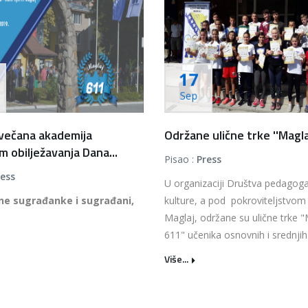
17
Sep
večana akademija
Održane ulične trke ''Maglaj
 obilježavanja Dana...
Pisao :
Press
ress
U organizaciji Društva pedagoga
ne sugrađanke i sugrađani,
kulture, a pod pokroviteljstvom
Maglaj, održane su ulične trke "
611" učenika osnovnih i srednjih.
Više...