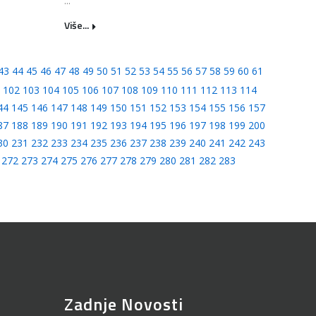
...
Više...
43
44
45
46
47
48
49
50
51
52
53
54
55
56
57
58
59
60
61
102
103
104
105
106
107
108
109
110
111
112
113
114
44
145
146
147
148
149
150
151
152
153
154
155
156
157
87
188
189
190
191
192
193
194
195
196
197
198
199
200
30
231
232
233
234
235
236
237
238
239
240
241
242
243
272
273
274
275
276
277
278
279
280
281
282
283
Zadnje Novosti