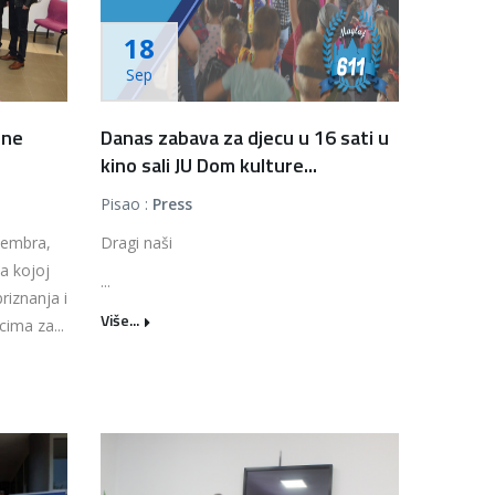
18
Sep
ine
Danas zabava za djecu u 16 sati u
kino sali JU Dom kulture...
Pisao :
Press
tembra,
Dragi naši
a kojoj
...
riznanja i
Više...
cima za...