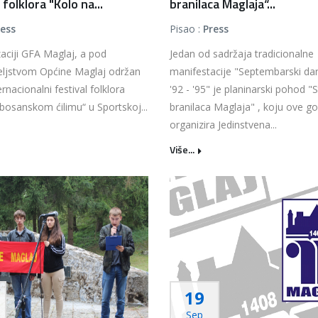
 folklora "Kolo na...
branilaca Maglaja“...
ress
Pisao :
Press
aciji GFA Maglaj, a pod
Jedan od sadržaja tradicionalne
eljstvom Općine Maglaj održan
manifestacije "Septembarski da
ernacionalni festival folklora
'92 - '95" je planinarski pohod 
bosanskom ćilimu“ u Sportskoj...
branilaca Maglaja" , koju ove g
organizira Jedinstvena...
Više...
19
Sep