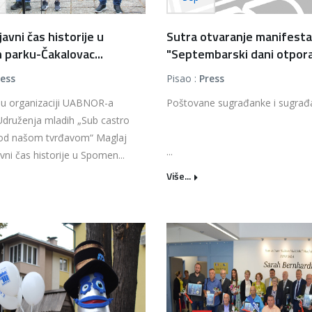
avni čas historije u
Sutra otvaranje manifesta
parku-Čakalovac...
"Septembarski dani otpora.
ress
Pisao :
Press
 u organizaciji UABNOR-a
Poštovane sugrađanke i sugrađa
Udruženja mladih „Sub castro
od našom tvrđavom“ Maglaj
...
vni čas historije u Spomen...
Više...