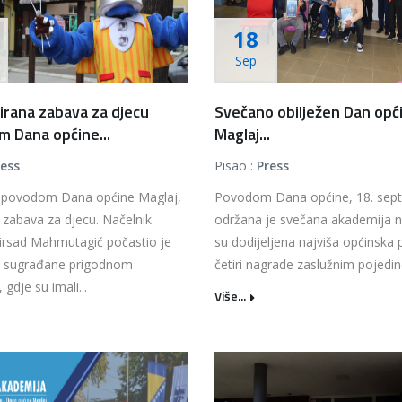
18
Sep
irana zabava za djecu
Svečano obilježen Dan opć
 Dana općine...
Maglaj...
ress
Pisao :
Press
 povodom Dana općine Maglaj,
Povodom Dana općine, 18. sep
 zabava za djecu. Načelnik
održana je svečana akademija n
irsad Mahmutagić počastio je
su dodijeljena najviša općinska p
 sugrađane prigodnom
četiri nagrade zaslužnim pojedin
gdje su imali...
Više...