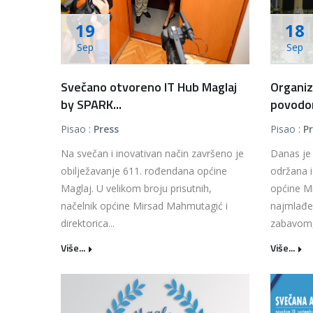
19
18
Sep
Sep
Svečano otvoreno IT Hub Maglaj
Organiz
by SPARK...
povodom
Pisao :
Press
Pisao :
P
Na svečan i inovativan način završeno je
Danas je
obilježavanje 611. rođendana općine
održana i
Maglaj. U velikom broju prisutnih,
općine M
načelnik općine Mirsad Mahmutagić i
najmlađe
direktorica...
zabavom, 
Više...
Više...