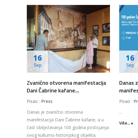
16
16
Sep
Sep
Zvanično otvorena manifestacija
Danas z
Dani Čabrine kafane...
manifest
Pisao :
Press
Pisao :
P
Danas je zvanično otvorena
...
manifestacija Dani Čabrine kafane, a u
Više...
čast obilježavanja 100 godina postojanja
ovog kulturno-historijskog objekta.