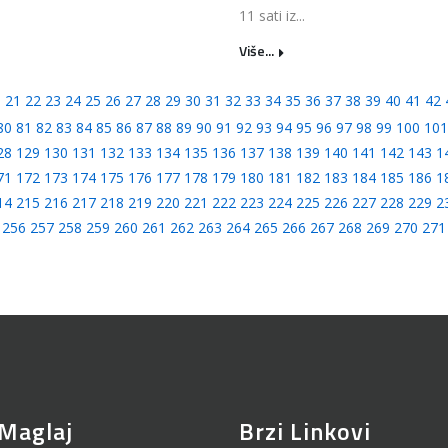
11 sati iz...
Više...
0
21
22
23
24
25
26
27
28
29
30
31
32
33
34
35
36
37
38
39
40
41
42
80
81
82
83
84
85
86
87
88
89
90
91
92
93
94
95
96
97
98
99
100
101
28
129
130
131
132
133
134
135
136
137
138
139
140
141
142
143
1
71
172
173
174
175
176
177
178
179
180
181
182
183
184
185
186
1
14
215
216
217
218
219
220
221
222
223
224
225
226
227
228
229
2
256
257
258
259
260
261
262
263
264
265
266
267
268
269
270
271
Maglaj
Brzi Linkovi