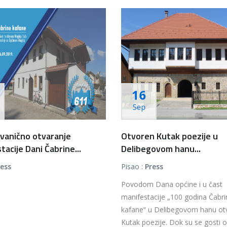
16
Sep
vanično otvaranje
Otvoren Kutak poezije u
acije Dani Čabrine...
Delibegovom hanu...
ress
Pisao :
Press
Povodom Dana općine i u čast
manifestacije „100 godina Čabri
kafane“ u Delibegovom hanu ot
Kutak poezije. Dok su se gosti ok