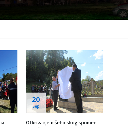
20
Sep
ma
Otkrivanjem šehidskog spomen