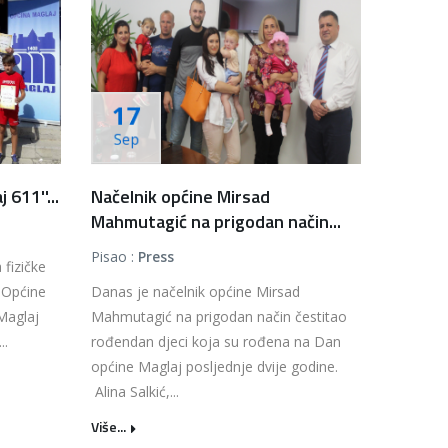
17
Sep
 611''...
Načelnik općine Mirsad
Mahmutagić na prigodan način...
Pisao :
Press
 fizičke
 Općine
Danas je načelnik općine Mirsad
Maglaj
Mahmutagić na prigodan način čestitao
..
rođendan djeci koja su rođena na Dan
općine Maglaj posljednje dvije godine.
Alina Salkić,...
Više...