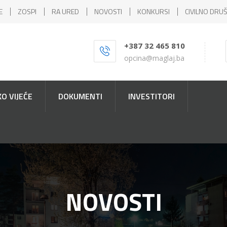
E
ZOSPI
RA URED
NOVOSTI
KONKURSI
CIVILNO DRU
+387 32 465 810
opcina@maglaj.ba
O VIJEĆE
DOKUMENTI
INVESTITORI
NOVOSTI