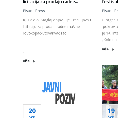
licitacija za prodaju radne...
festival
Pisao :
Press
Pisao :
P
KJD d.o.o. Maglaj objavljuje Treću javnu
U organiz
licitaciju za prodaju radne mašine
pokrovit
rovokopač-utovarivač i to:
je 14. Int
„Kolo na 
Više...
...
Više...
20
19
Sep
Sep