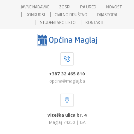
JAVNE NABAVKE
ZOSPI
RA URED
NOVOSTI
KONKURSI
CIVILNO DRUŠTVO
DIJASPORA
STUDENTSKO LJETO
KONTAKTI
+387 32 465 810
opcina@maglaj.ba
Viteška ulica br. 4
Maglaj 74250 | BA