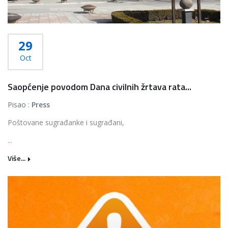
29
Oct
Saopćenje povodom Dana civilnih žrtava rata...
Pisao :
Press
Poštovane sugrađanke i sugrađani,
...
Više...