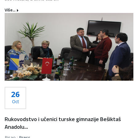
Više...
26
Oct
Rukovodstvo i učenici turske gimnazije Bešiktaš
Anadolu...
Pisao :
Press