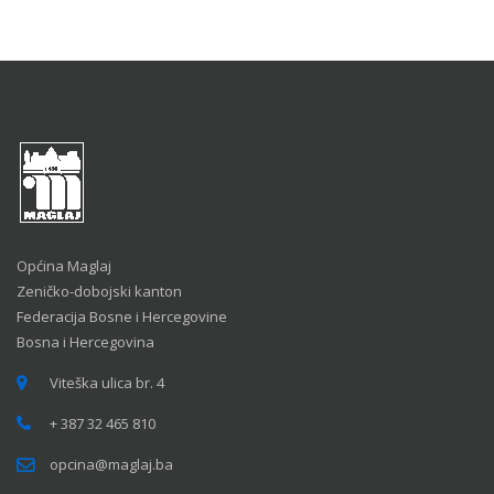
Općina Maglaj
Zeničko-dobojski kanton
Federacija Bosne i Hercegovine
Bosna i Hercegovina
Viteška ulica br. 4
+ 387 32 465 810
opcina@maglaj.ba