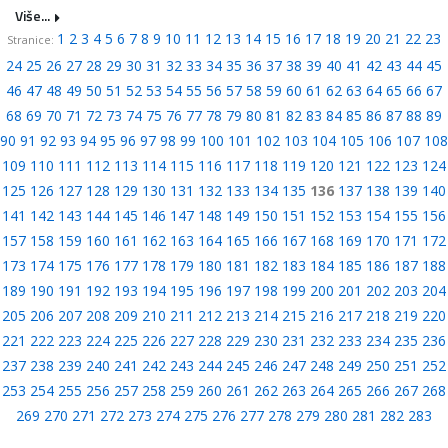
Više...
1
2
3
4
5
6
7
8
9
10
11
12
13
14
15
16
17
18
19
20
21
22
23
Stranice:
24
25
26
27
28
29
30
31
32
33
34
35
36
37
38
39
40
41
42
43
44
45
46
47
48
49
50
51
52
53
54
55
56
57
58
59
60
61
62
63
64
65
66
67
68
69
70
71
72
73
74
75
76
77
78
79
80
81
82
83
84
85
86
87
88
89
90
91
92
93
94
95
96
97
98
99
100
101
102
103
104
105
106
107
108
109
110
111
112
113
114
115
116
117
118
119
120
121
122
123
124
125
126
127
128
129
130
131
132
133
134
135
136
137
138
139
140
141
142
143
144
145
146
147
148
149
150
151
152
153
154
155
156
157
158
159
160
161
162
163
164
165
166
167
168
169
170
171
172
173
174
175
176
177
178
179
180
181
182
183
184
185
186
187
188
189
190
191
192
193
194
195
196
197
198
199
200
201
202
203
204
205
206
207
208
209
210
211
212
213
214
215
216
217
218
219
220
221
222
223
224
225
226
227
228
229
230
231
232
233
234
235
236
237
238
239
240
241
242
243
244
245
246
247
248
249
250
251
252
253
254
255
256
257
258
259
260
261
262
263
264
265
266
267
268
269
270
271
272
273
274
275
276
277
278
279
280
281
282
283