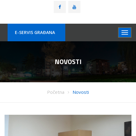
E-SERVIS GRAÐANA
NOVOSTI
Početna
Novosti