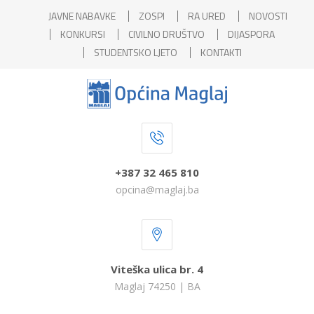
JAVNE NABAVKE
ZOSPI
RA URED
NOVOSTI
KONKURSI
CIVILNO DRUŠTVO
DIJASPORA
STUDENTSKO LJETO
KONTAKTI
+387 32 465 810
opcina@maglaj.ba
Viteška ulica br. 4
Maglaj 74250 | BA