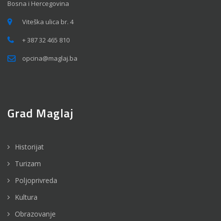
Bosna i Hercegovina
Viteška ulica br. 4
+ 387 32 465 810
opcina@maglaj.ba
Grad Maglaj
Historijat
Turizam
Poljoprivreda
Kultura
Obrazovanje