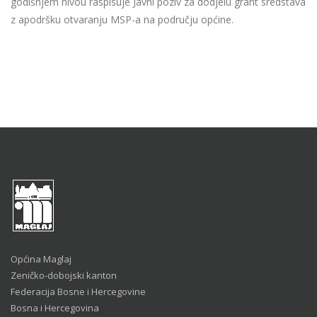
godišnjem nivou raspisuje Javni poziv za dodjelu grant sredstava
z apodršku otvaranju MSP-a na području općine.
Općina Maglaj
Zeničko-dobojski kanton
Federacija Bosne i Hercegovine
Bosna i Hercegovina