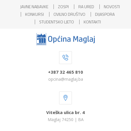
JAVNE NABAVKE
ZOSPI
RA URED
NOVOSTI
KONKURSI
CIVILNO DRUŠTVO
DIJASPORA
STUDENTSKO LJETO
KONTAKTI
+387 32 465 810
opcina@maglaj.ba
Viteška ulica br. 4
Maglaj 74250 | BA