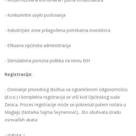
- Konkurentni uvjeti poslovanja
- Industrijske zone prilagođena potrebama investitora
- Efikasna općinska administracija
- Stimulativna porezna politika na nivou BiH
Registracija:
- Osnivanje privrednog društva sa ograničenom odgovornošću
(d.o.o.) i kompletna registracija se vrši kod Općinskog suda
Zenica. Proces registracije može se pokrenuti putem notara u
Maglaju (Notarka Sajma Sejmenović), što obuhvata izradu
osnivačkih akata:
- statuta, i