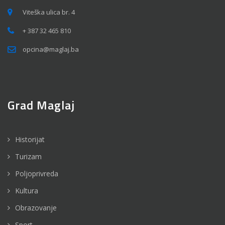
Viteška ulica br. 4
+ 387 32 465 810
opcina@maglaj.ba
Grad Maglaj
Historijat
Turizam
Poljoprivreda
Kultura
Obrazovanje
Sport