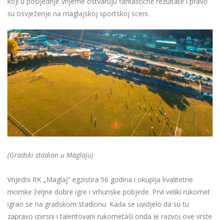
koji u posljednje vrijeme ostvaruju fantastične rezultate i pravo
su osvježenje na maglajskoj sportskoj sceni.
(Gradski stadion u Maglaju)
Vrijedni RK „Maglaj“ egzistira 56 godina i okuplja kvalitetne
momke željne dobre igre i vrhunske pobjede. Prvi veliki rukomet
igrao se na gradskom stadionu. Kada se uvidjelo da su tu
zapravo izvrsni i talentovani rukometaši onda je razvoj ove vrste