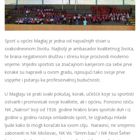
Sport u općini Maglaj je jedna od najvažnijih stvari u
svakodnevnom životu. Najbolji je ambasador kvalitetnog života,
te brana negativnom društvu i stresu koje proizvodi moderno
vrijeme. Vrijedni sportisti sa značajnom karijerom iza sebe prve
korake su napravili u ovom gradu, ispisujući tako svoje prve
uspjehe i putanju ka profesionalnoj budućnosti.
U Maglaju se prati svaki pokušaj, korak, učešće koje su sportisti
ostvarili i promovisali svoje kvalitete, ali i općinu. Ponosno ističu
NK „Natron“ koji od 1926. godine hrabro brani sportski duh i iz
godine u godinu razvija omladinski sport, te izgrađuju mlade
ljude kako bi mogli koračati ka svom cilju. Naravno, ne smijemo
zaboraviti ni NK Moševac, NK Vis "Simm-bau" i NK Novi Šeher