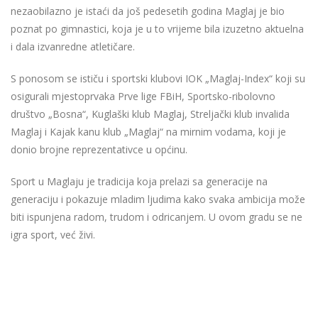
nezaobilazno je istaći da još pedesetih godina Maglaj je bio
poznat po gimnastici, koja je u to vrijeme bila izuzetno aktuelna
i dala izvanredne atletičare.
S ponosom se ističu i sportski klubovi IOK „Maglaj-Index“ koji su
osigurali mjestoprvaka Prve lige FBiH, Sportsko-ribolovno
društvo „Bosna“, Kuglaški klub Maglaj, Streljački klub invalida
Maglaj i Kajak kanu klub „Maglaj“ na mirnim vodama, koji je
donio brojne reprezentativce u općinu.
Sport u Maglaju je tradicija koja prelazi sa generacije na
generaciju i pokazuje mladim ljudima kako svaka ambicija može
biti ispunjena radom, trudom i odricanjem. U ovom gradu se ne
igra sport, već živi.