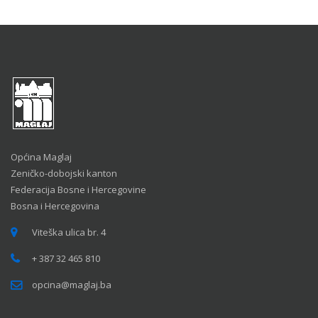
Općina Maglaj
Zeničko-dobojski kanton
Federacija Bosne i Hercegovine
Bosna i Hercegovina
Viteška ulica br. 4
+ 387 32 465 810
opcina@maglaj.ba