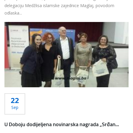
delegaciju Medžlisa islamske zajednice Maglaj, povodom
odlaska...
Više...
22
Sep
U Doboju dodijeljena novinarska nagrada „Srđan...