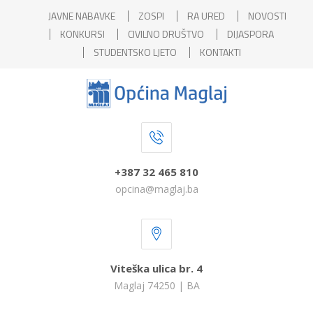
JAVNE NABAVKE
ZOSPI
RA URED
NOVOSTI
KONKURSI
CIVILNO DRUŠTVO
DIJASPORA
STUDENTSKO LJETO
KONTAKTI
+387 32 465 810
opcina@maglaj.ba
Viteška ulica br. 4
Maglaj 74250 | BA