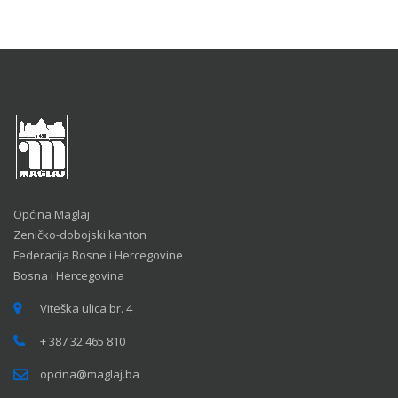
Općina Maglaj
Zeničko-dobojski kanton
Federacija Bosne i Hercegovine
Bosna i Hercegovina
Viteška ulica br. 4
+ 387 32 465 810
opcina@maglaj.ba