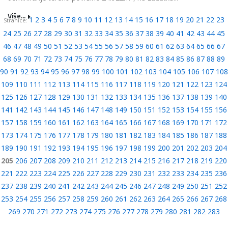
Više...
1
2
3
4
5
6
7
8
9
10
11
12
13
14
15
16
17
18
19
20
21
22
23
Stranice:
24
25
26
27
28
29
30
31
32
33
34
35
36
37
38
39
40
41
42
43
44
45
46
47
48
49
50
51
52
53
54
55
56
57
58
59
60
61
62
63
64
65
66
67
68
69
70
71
72
73
74
75
76
77
78
79
80
81
82
83
84
85
86
87
88
89
90
91
92
93
94
95
96
97
98
99
100
101
102
103
104
105
106
107
108
109
110
111
112
113
114
115
116
117
118
119
120
121
122
123
124
125
126
127
128
129
130
131
132
133
134
135
136
137
138
139
140
141
142
143
144
145
146
147
148
149
150
151
152
153
154
155
156
157
158
159
160
161
162
163
164
165
166
167
168
169
170
171
172
173
174
175
176
177
178
179
180
181
182
183
184
185
186
187
188
189
190
191
192
193
194
195
196
197
198
199
200
201
202
203
204
205
206
207
208
209
210
211
212
213
214
215
216
217
218
219
220
221
222
223
224
225
226
227
228
229
230
231
232
233
234
235
236
237
238
239
240
241
242
243
244
245
246
247
248
249
250
251
252
253
254
255
256
257
258
259
260
261
262
263
264
265
266
267
268
269
270
271
272
273
274
275
276
277
278
279
280
281
282
283