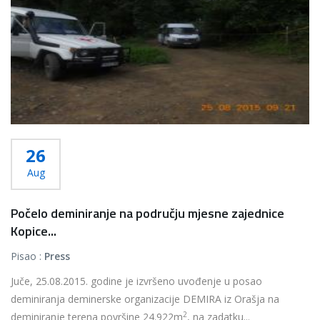
26
Aug
Počelo deminiranje na području mjesne zajednice
Kopice...
Pisao :
Press
Juče, 25.08.2015. godine je izvršeno uvođenje u posao
deminiranja deminerske organizacije DEMIRA iz Orašja na
2
deminiranje terena površine 24.922m
, na zadatku...