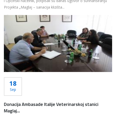
i Općinski načelnik, potpisali su danas ugovor o sufinansiranju
Projekta „Maglaj – sanacija klizišta...
Više...
18
Sep
Donacija Ambasade Italije Veterinarskoj stanici
Maglaj...