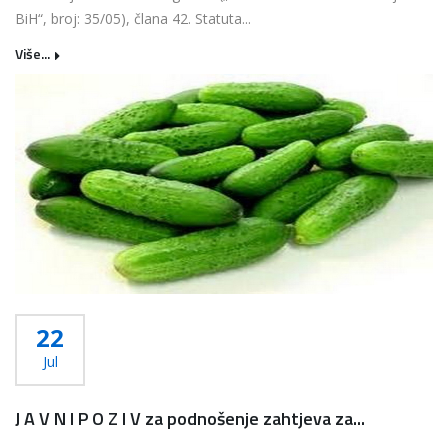
BiH“, broj: 35/05), člana 42. Statuta...
Više...
22
Jul
J A V N I P O Z I V za podnošenje zahtjeva za...