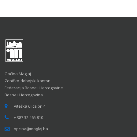
Općina Maglaj
Zeničko-dobojski kanton
Federacija Bosne i Hercegovine
Bosna i Hercegovina
Viteška ulica br. 4
+ 387 32 465 810
opcina@maglaj.ba