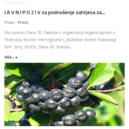
J A V N I P O Z I V za podnošenje zahtjeva za...
Pisao :
Press
Na osnovu člana 70. Zakona o organizaciji organa uprave u
Federaciji Bosne i Hercegovine („Službene novine Federacije
BiH“, broj: 35/05), člana 42. Statuta...
Više...