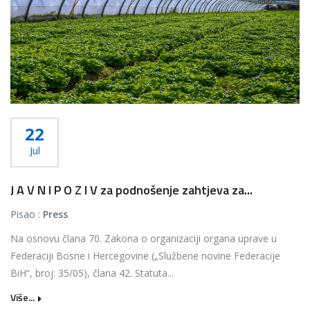
22
Jul
J A V N I P O Z I V za podnošenje zahtjeva za...
Pisao :
Press
Na osnovu člana 70. Zakona o organizaciji organa uprave u
Federaciji Bosne i Hercegovine („Službene novine Federacije
BiH“, broj: 35/05), člana 42. Statuta...
Više...