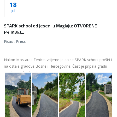
18
Jul
SPARK school od jeseni u Maglaju: OTVORENE
PRIJAVE!...
Pisao :
Press
Nakon Mostara i Zenice, vrijeme je da se SPARK school proširi i
na ostale gradove Bosne i Hercegovine. Čast je pripala gradu
Maglaju, gdje će od jeseni...
Više...