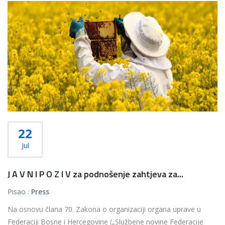
22
Jul
J A V N I P O Z I V za podnošenje zahtjeva za...
Pisao :
Press
Na osnovu člana 70. Zakona o organizaciji organa uprave u
Federaciji Bosne i Hercegovine („Službene novine Federacije