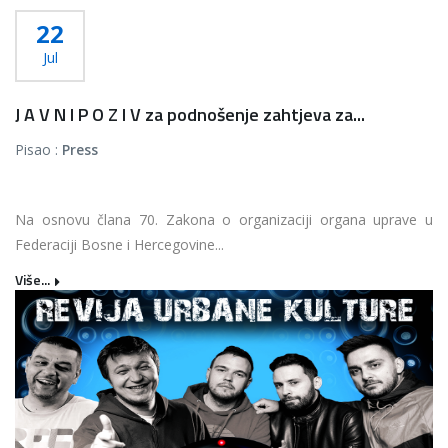
22
Jul
J A V N I P O Z I V za podnošenje zahtjeva za...
Pisao :
Press
Na osnovu člana 70. Zakona o organizaciji organa uprave u
Federaciji Bosne i Hercegovine...
Više...