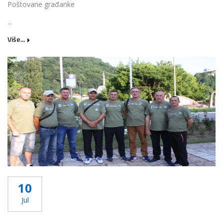
Poštovane građanke
...
Više...
10
Jul