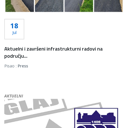
18
Jul
Aktuelni i završeni infrastrukturni radovi na
području...
Pisao :
Press
AKTUELNI
*U MZ Ulišnjak su u toku radovi na presvlačenju postojećeg
betonskog puta asfaltom prema...
Više...