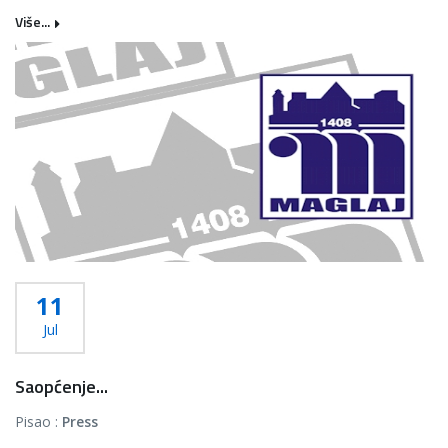
Više...
11
Jul
Saopćenje...
Pisao :
Press