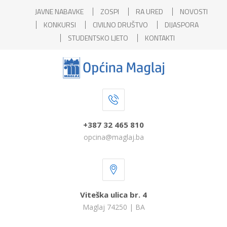
JAVNE NABAVKE
ZOSPI
RA URED
NOVOSTI
KONKURSI
CIVILNO DRUŠTVO
DIJASPORA
STUDENTSKO LJETO
KONTAKTI
+387 32 465 810
opcina@maglaj.ba
Viteška ulica br. 4
Maglaj 74250 | BA