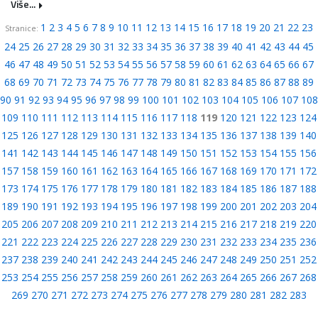
Više...
1
2
3
4
5
6
7
8
9
10
11
12
13
14
15
16
17
18
19
20
21
22
23
Stranice:
24
25
26
27
28
29
30
31
32
33
34
35
36
37
38
39
40
41
42
43
44
45
46
47
48
49
50
51
52
53
54
55
56
57
58
59
60
61
62
63
64
65
66
67
68
69
70
71
72
73
74
75
76
77
78
79
80
81
82
83
84
85
86
87
88
89
90
91
92
93
94
95
96
97
98
99
100
101
102
103
104
105
106
107
108
109
110
111
112
113
114
115
116
117
118
119
120
121
122
123
124
125
126
127
128
129
130
131
132
133
134
135
136
137
138
139
140
141
142
143
144
145
146
147
148
149
150
151
152
153
154
155
156
157
158
159
160
161
162
163
164
165
166
167
168
169
170
171
172
173
174
175
176
177
178
179
180
181
182
183
184
185
186
187
188
189
190
191
192
193
194
195
196
197
198
199
200
201
202
203
204
205
206
207
208
209
210
211
212
213
214
215
216
217
218
219
220
221
222
223
224
225
226
227
228
229
230
231
232
233
234
235
236
237
238
239
240
241
242
243
244
245
246
247
248
249
250
251
252
253
254
255
256
257
258
259
260
261
262
263
264
265
266
267
268
269
270
271
272
273
274
275
276
277
278
279
280
281
282
283