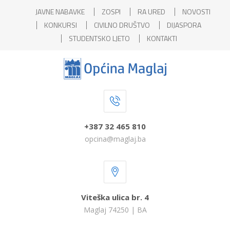
JAVNE NABAVKE
ZOSPI
RA URED
NOVOSTI
KONKURSI
CIVILNO DRUŠTVO
DIJASPORA
STUDENTSKO LJETO
KONTAKTI
+387 32 465 810
opcina@maglaj.ba
Viteška ulica br. 4
Maglaj 74250 | BA