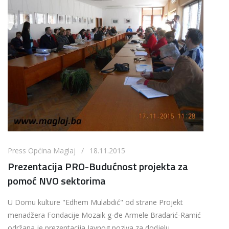
Press Općina Maglaj / 18.11.2015
Prezentacija PRO-Budućnost projekta za
pomoć NVO sektorima
U Domu kulture "Edhem Mulabdić" od strane Projekt
menadžera Fondacije Mozaik g-đe Armele Bradarić-Ramić
održana je prezentacija Javnog poziva za dodjelu