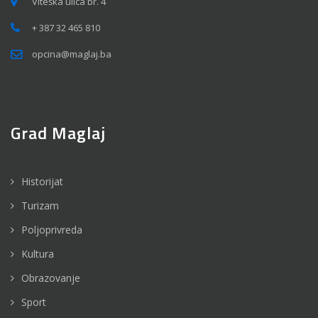
Viteška ulica br. 4
+ 387 32 465 810
opcina@maglaj.ba
Grad Maglaj
Historijat
Turizam
Poljoprivreda
Kultura
Obrazovanje
Sport