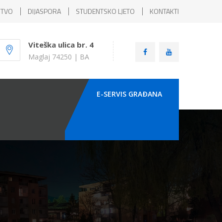
ŠTVO
DIJASPORA
STUDENTSKO LJETO
KONTAKTI
Viteška ulica br. 4
Maglaj 74250 | BA
E-SERVIS GRAÐANA