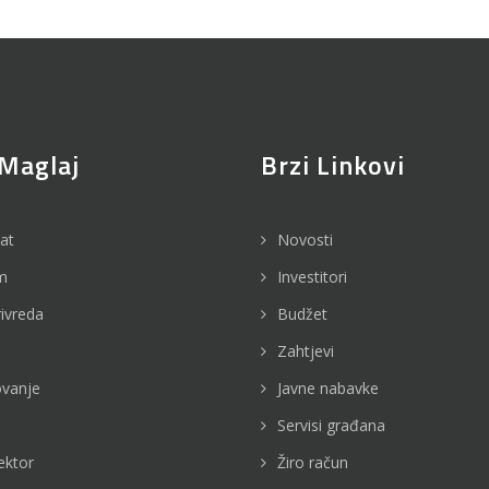
Maglaj
Brzi Linkovi
jat
Novosti
m
Investitori
rivreda
Budžet
Zahtjevi
vanje
Javne nabavke
Servisi građana
ektor
Žiro račun