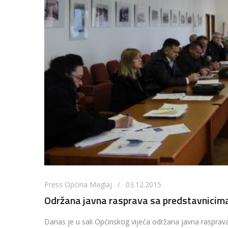
Press Općina Maglaj / 03.12.2015
Održana javna rasprava sa predstavnicima
Danas je u sali Općinskog vijeća održana javna rasprava