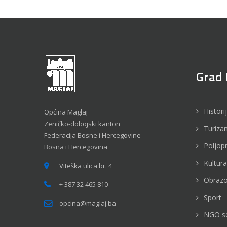
Grad 
Histori
Općina Maglaj
Zeničko-dobojski kanton
Turiza
Federacija Bosne i Hercegovine
Poljop
Bosna i Hercegovina
Kultura
Viteška ulica br. 4
Obrazo
+ 387 32 465 810
Sport
opcina@maglaj.ba
NGO s