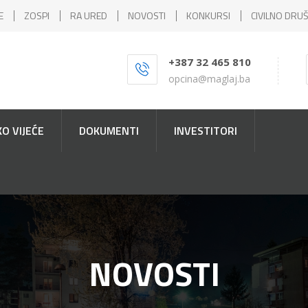
E
ZOSPI
RA URED
NOVOSTI
KONKURSI
CIVILNO DRU
+387 32 465 810
opcina@maglaj.ba
O VIJEĆE
DOKUMENTI
INVESTITORI
NOVOSTI