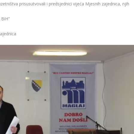
zetništva prisusutvovali i predsjednici vijeća Mjesnih zajednica, njih
u BiH"
zajednica