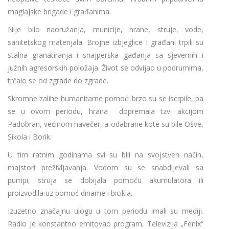
maglajske brigade i građanima.
Nije bilo naoružanja, municije, hrane, struje, vode,
sanitetskog materijala. Brojne izbjeglice i građani trpili su
stalna granatiranja i snajperska gađanja sa sjevernih i
južnih agresorskih položaja. Život se odvijao u podrumima,
trčalo se od zgrade do zgrade.
Skromne zalihe humanitarne pomoći brzo su se iscrpile, pa
se u ovom periodu, hrana dopremala tzv. akcijom
Padobran, većinom navečer, a odabrane kote su bile Ošve,
Sikola i Borik.
U tim ratnim godinama svi su bili na svojstven način,
majstori preživljavanja. Vodom su se snabdijevali sa
pumpi, struja se dobijala pomoću akumulatora ili
proizvodila uz pomoć diname i bicikla.
Izuzetno značajnu ulogu u tom periodu imali su mediji.
Radio je konstantno emitovao program, Televizija „Fenix“