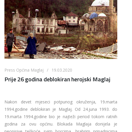
Press Općina Maglaj / 19.03.2020
Prije 26 godina deblokiran herojski Maglaj
Nakon devet mjeseci potpunog okruženja, 19.marta
1994.godine deblokiran je Maglaj. Od 24.juna 1993. do
19.marta 1994.godine bio je najteži period tokom ratnih
godina za ovu općinu. Blokada Maglaja donijela je
neopisive teškoće svim borcima, hrabrim pripadnicima