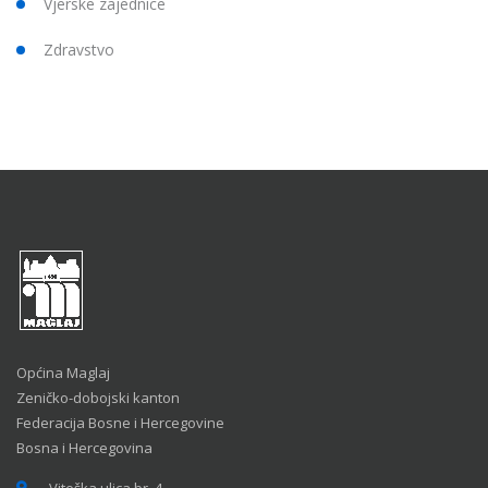
Vjerske zajednice
Zdravstvo
Općina Maglaj
Zeničko-dobojski kanton
Federacija Bosne i Hercegovine
Bosna i Hercegovina
Viteška ulica br. 4