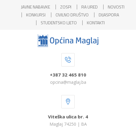
JAVNE NABAVKE
ZOSPI
RA URED
NOVOSTI
KONKURSI
CIVILNO DRUŠTVO
DIJASPORA
STUDENTSKO LJETO
KONTAKTI
+387 32 465 810
opcina@maglaj.ba
Viteška ulica br. 4
Maglaj 74250 | BA