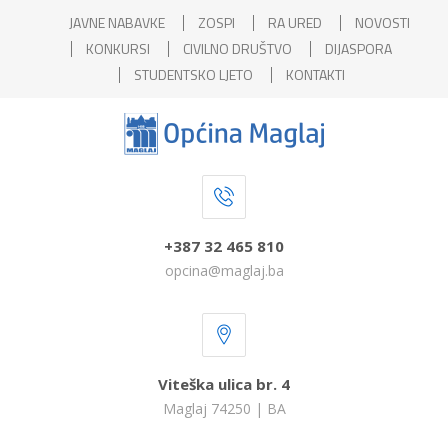
JAVNE NABAVKE
ZOSPI
RA URED
NOVOSTI
KONKURSI
CIVILNO DRUŠTVO
DIJASPORA
STUDENTSKO LJETO
KONTAKTI
+387 32 465 810
opcina@maglaj.ba
Viteška ulica br. 4
Maglaj 74250 | BA