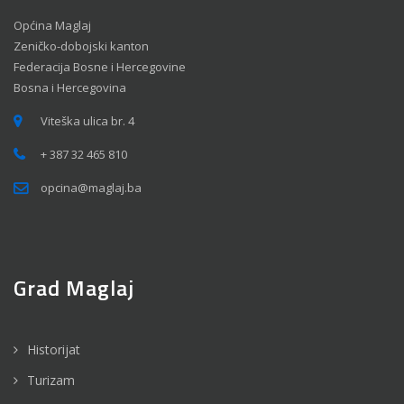
Općina Maglaj
Zeničko-dobojski kanton
Federacija Bosne i Hercegovine
Bosna i Hercegovina
Viteška ulica br. 4
+ 387 32 465 810
opcina@maglaj.ba
Grad Maglaj
Historijat
Turizam