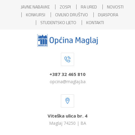
JAVNE NABAVKE
ZOSPI
RA URED
NOVOSTI
KONKURSI
CIVILNO DRUŠTVO
DIJASPORA
STUDENTSKO LJETO
KONTAKTI
+387 32 465 810
opcina@maglaj.ba
Viteška ulica br. 4
Maglaj 74250 | BA