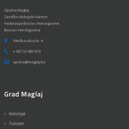
Općina Maglaj
Zeničko-dobojski kanton
Federacija Bosne i Hercegovine
Bosna i Hercegovina
Viteška ulica br. 4
+ 387 32 465 810
opcina@maglaj.ba
Grad Maglaj
Historijat
Turizam