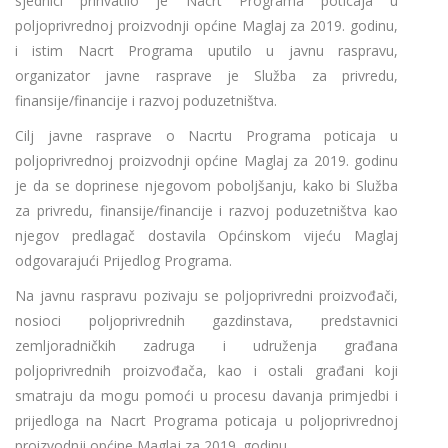
sjednici prihvatilo je Nacrt Programa poticaja u
poljoprivrednoj proizvodnji općine Maglaj za 2019. godinu,
i istim Nacrt Programa uputilo u javnu raspravu,
organizator javne rasprave je Služba za privredu,
finansije/financije i razvoj poduzetništva.
Cilj javne rasprave o Nacrtu Programa poticaja u
poljoprivrednoj proizvodnji općine Maglaj za 2019. godinu
je da se doprinese njegovom poboljšanju, kako bi Služba
za privredu, finansije/financije i razvoj poduzetništva kao
njegov predlagač dostavila Općinskom vijeću Maglaj
odgovarajući Prijedlog Programa.
Na javnu raspravu pozivaju se poljoprivredni proizvođači,
nosioci poljoprivrednih gazdinstava, predstavnici
zemljoradničkih zadruga i udruženja građana
poljoprivrednih proizvođača, kao i ostali građani koji
smatraju da mogu pomoći u procesu davanja primjedbi i
prijedloga na Nacrt Programa poticaja u poljoprivrednoj
proizvodnji općine Maglaj za 2019. godinu.