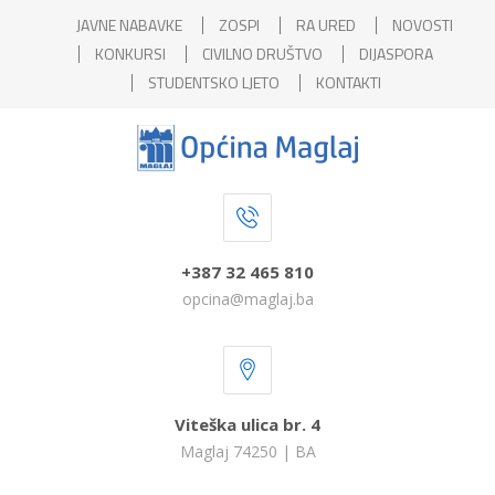
JAVNE NABAVKE
ZOSPI
RA URED
NOVOSTI
KONKURSI
CIVILNO DRUŠTVO
DIJASPORA
STUDENTSKO LJETO
KONTAKTI
+387 32 465 810
opcina@maglaj.ba
Viteška ulica br. 4
Maglaj 74250 | BA