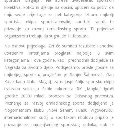
sportiste Maglaja“. Na adrese dvadesetak sportskih
kolektiva, koliko ih djeluje na općini, upućeni su pozivi da
daju svoje prijedloge za pet kategorija Izbora: najbolji
sportista, ekipa, sportista-invalid, sportski radnik te
priznanje za razvoj omladinskog sporta. Ti prijedlozi
organizatoru trebaju da stignu do 11.februara.
Na osnovu prijedloga, Žiri će sumirati rezultate i shodno
utvrđenim Kriterijama proglasiti najbolje u svim
kategorijama. I ove godine, kao i predhodnih dodijeliće se
Nagrada za životno djelo. Podsjećamo, prošle godine za
najboljeg sportistu proglešan je Sanjin Šabanović, član
Kajak-kanu kluba Maglaj, za najuspješniju sportsku ekipu
izabrana selekcija Škole rukometa RK „Maglaj“ igrači
godište 2000.i mlađi, bronzani sa Državnog prvenstva.
Priznanje za razvoj omladinskog sporta dodjeljeno je
Nogometnom klubu „Novi Šeher“, Fuadu Vrgovčeviću,
internacionalnom sudiji u sportskom ribolovu pripalo je
priznanje za najuspjšenijeg sportskog radnika, dok je