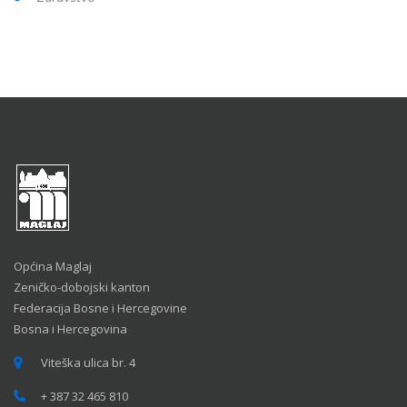
Općina Maglaj
Zeničko-dobojski kanton
Federacija Bosne i Hercegovine
Bosna i Hercegovina
Viteška ulica br. 4
+ 387 32 465 810