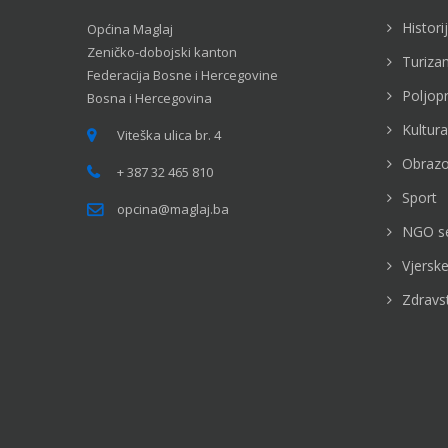
Histori
Općina Maglaj
Zeničko-dobojski kanton
Turiza
Federacija Bosne i Hercegovine
Poljop
Bosna i Hercegovina
Kultura
Viteška ulica br. 4
Obrazo
+ 387 32 465 810
Sport
opcina@maglaj.ba
NGO s
Vjerske
Zdravs