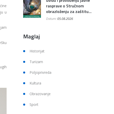
uvidu i provođenju javne
rasprave o Stručnom
ćine
obrazloženju za zaštitu...
ju u
Datum:
05.08.2026
sajam
Maglaj
ršku
Historijat
Turizam
ugih
Poljoprivreda
Kultura
Obrazovanje
Sport