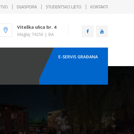
ŠTVO
DIJASPORA
STUDENTSKO LJETO
KONTAKTI
Viteška ulica br. 4
Maglaj 74250 | BA
E-SERVIS GRAÐANA