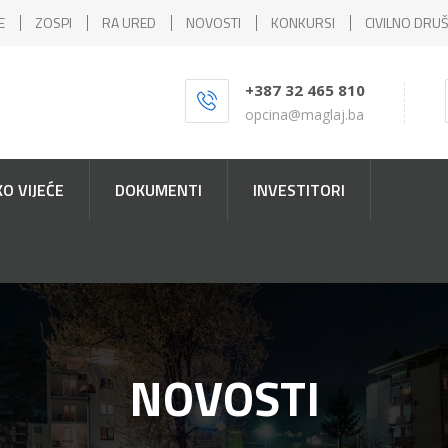
E
ZOSPI
RA URED
NOVOSTI
KONKURSI
CIVILNO DRU
+387 32 465 810
opcina@maglaj.ba
O VIJEĆE
DOKUMENTI
INVESTITORI
NOVOSTI