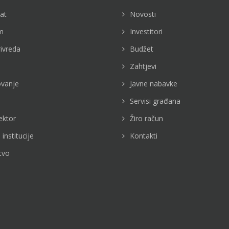
jat
Novosti
m
Investitori
rivreda
Budžet
Zahtjevi
vanje
Javne nabavke
Servisi građana
ektor
Žiro račun
 institucije
Kontakti
tvo