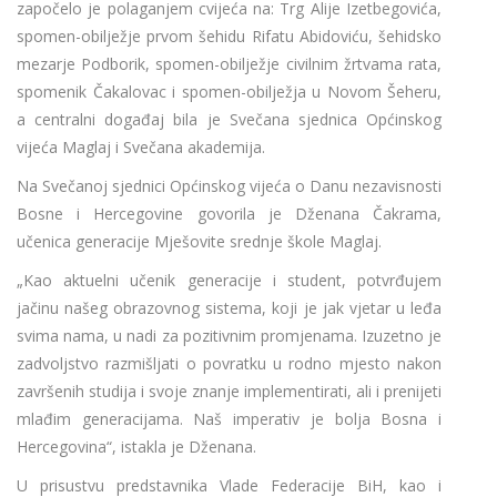
započelo je polaganjem cvijeća na: Trg Alije Izetbegovića,
spomen-obilježje prvom šehidu Rifatu Abidoviću, šehidsko
mezarje Podborik, spomen-obilježje civilnim žrtvama rata,
spomenik Čakalovac i spomen-obilježja u Novom Šeheru,
a centralni događaj bila je Svečana sjednica Općinskog
vijeća Maglaj i Svečana akademija.
Na Svečanoj sjednici Općinskog vijeća o Danu nezavisnosti
Bosne i Hercegovine govorila je Dženana Čakrama,
učenica generacije Mješovite srednje škole Maglaj.
„Kao aktuelni učenik generacije i student, potvrđujem
jačinu našeg obrazovnog sistema, koji je jak vjetar u leđa
svima nama, u nadi za pozitivnim promjenama. Izuzetno je
zadvoljstvo razmišljati o povratku u rodno mjesto nakon
završenih studija i svoje znanje implementirati, ali i prenijeti
mlađim generacijama. Naš imperativ je bolja Bosna i
Hercegovina“, istakla je Dženana.
U prisustvu predstavnika Vlade Federacije BiH, kao i