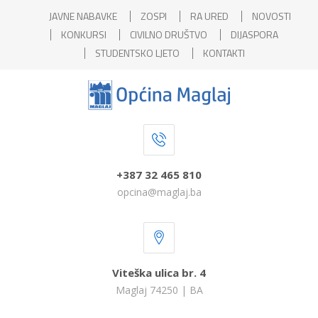
JAVNE NABAVKE
ZOSPI
RA URED
NOVOSTI
KONKURSI
CIVILNO DRUŠTVO
DIJASPORA
STUDENTSKO LJETO
KONTAKTI
+387 32 465 810
opcina@maglaj.ba
Viteška ulica br. 4
Maglaj 74250 | BA