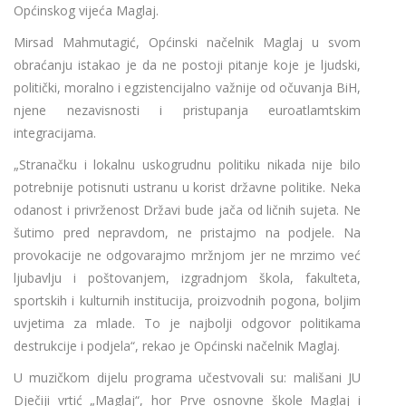
Općinskog vijeća Maglaj.
Mirsad Mahmutagić, Općinski načelnik Maglaj u svom
obraćanju istakao je da ne postoji pitanje koje je ljudski,
politički, moralno i egzistencijalno važnije od očuvanja BiH,
njene nezavisnosti i pristupanja euroatlamtskim
integracijama.
„Stranačku i lokalnu uskogrudnu politiku nikada nije bilo
potrebnije potisnuti ustranu u korist državne politike. Neka
odanost i privrženost Državi bude jača od ličnih sujeta. Ne
šutimo pred nepravdom, ne pristajmo na podjele. Na
provokacije ne odgovarajmo mržnjom jer ne mrzimo već
ljubavlju i poštovanjem, izgradnjom škola, fakulteta,
sportskih i kulturnih institucija, proizvodnih pogona, boljim
uvjetima za mlade. To je najbolji odgovor politikama
destrukcije i podjela“, rekao je Općinski načelnik Maglaj.
U muzičkom dijelu programa učestvovali su: mališani JU
Dječiji vrtić „Maglaj“, hor Prve osnovne škole Maglaj i