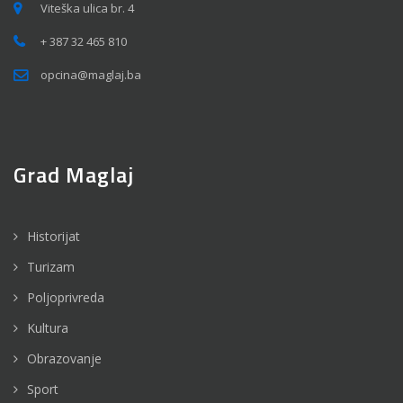
Viteška ulica br. 4
+ 387 32 465 810
opcina@maglaj.ba
Grad Maglaj
Historijat
Turizam
Poljoprivreda
Kultura
Obrazovanje
Sport