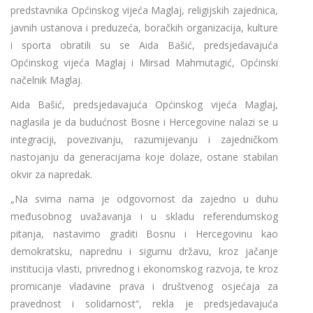
predstavnika Općinskog vijeća Maglaj, religijskih zajednica,
javnih ustanova i preduzeća, boračkih organizacija, kulture
i sporta obratili su se Aida Bašić, predsjedavajuća
Općinskog vijeća Maglaj i Mirsad Mahmutagić, Općinski
načelnik Maglaj.
Aida Bašić, predsjedavajuća Općinskog vijeća Maglaj,
naglasila je da budućnost Bosne i Hercegovine nalazi se u
integraciji, povezivanju, razumijevanju i zajedničkom
nastojanju da generacijama koje dolaze, ostane stabilan
okvir za napredak.
„Na svima nama je odgovornost da zajedno u duhu
međusobnog uvažavanja i u skladu referendumskog
pitanja, nastavimo graditi Bosnu i Hercegovinu kao
demokratsku, naprednu i sigurnu državu, kroz jačanje
institucija vlasti, privrednog i ekonomskog razvoja, te kroz
promicanje vladavine prava i društvenog osjećaja za
pravednost i solidarnost“, rekla je predsjedavajuća