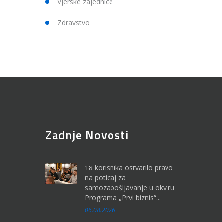
Vjerske zajednice
Zdravstvo
Zadnje Novosti
18 korisnika ostvarilo pravo
na poticaj za
samozapošljavanje u okviru
Programa „Prvi biznis“...
06.08.2026