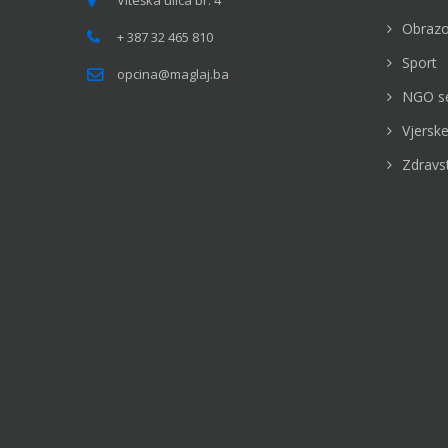
Viteška ulica br. 4
Obrazo
+ 387 32 465 810
Sport
opcina@maglaj.ba
NGO s
Vjerske
Zdravs