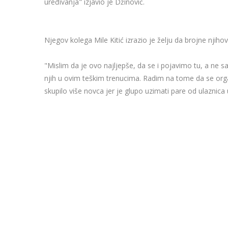
uređivanja" izjavio je Džinović.
Njegov kolega Mile Kitić izrazio je želju da brojne njihov
"Mislim da je ovo najljepše, da se i pojavimo tu, a ne
njih u ovim teškim trenucima. Radim na tome da se organ
skupilo više novca jer je glupo uzimati pare od ulaznica 