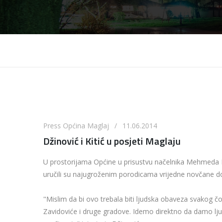
Press Općina Maglaj / 11.06.2014
Džinović i Kitić u posjeti Maglaju
U prostorijama Općine u prisustvu načelnika Mehmeda M
uručili su najugroženim porodicama vrijedne novčane do
"Mislim da bi ovo trebala biti ljudska obaveza svakog čo
Zavidoviće i druge gradove. Idemo direktno da damo lju