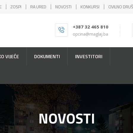
E
ZOSPI
RA URED
NOVOSTI
KONKURSI
CIVILNO DRU
+387 32 465 810
opcina@maglaj.ba
O VIJEĆE
DOKUMENTI
INVESTITORI
NOVOSTI