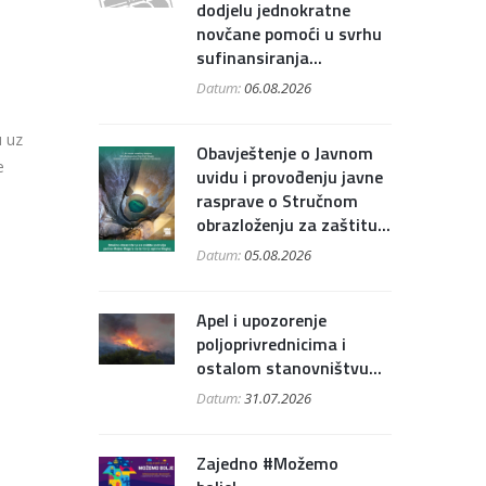
dodjelu jednokratne
novčane pomoći u svrhu
sufinansiranja...
Datum:
06.08.2026
u uz
Obavještenje o Javnom
e
uvidu i provođenju javne
rasprave o Stručnom
obrazloženju za zaštitu...
Datum:
05.08.2026
Apel i upozorenje
poljoprivrednicima i
ostalom stanovništvu...
Datum:
31.07.2026
Zajedno #Možemo