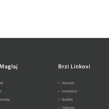
Maglaj
Brzi Linkovi
jat
Novosti
m
Investitori
rivreda
Budžet
Zahtjevi