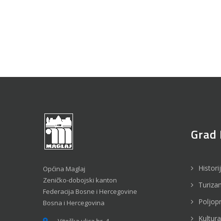
Grad 
Histori
Općina Maglaj
Zeničko-dobojski kanton
Turiza
Federacija Bosne i Hercegovine
Poljop
Bosna i Hercegovina
Kultura