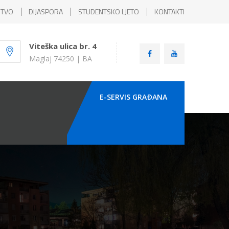
ŠTVO
DIJASPORA
STUDENTSKO LJETO
KONTAKTI
Viteška ulica br. 4
Maglaj 74250 | BA
E-SERVIS GRAÐANA