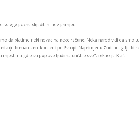
e kolege počnu slijediti njihov primjer.
 samo da platimo neki novac na neke račune. Neka narod vidi da smo t
izuju humanitarni koncerti po Evropi. Naprimjer u Zurichu, gdje bi s
u mjestima gdje su poplave ljudima uništile sve", rekao je Kitić.