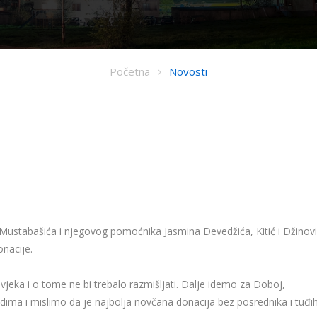
Početna
Novosti
ustabašića i njegovog pomoćnika Jasmina Devedžića, Kitić i Džinov
nacije.
vjeka i o tome ne bi trebalo razmišljati. Dalje idemo za Doboj,
dima i mislimo da je najbolja novčana donacija bez posrednika i tuđi