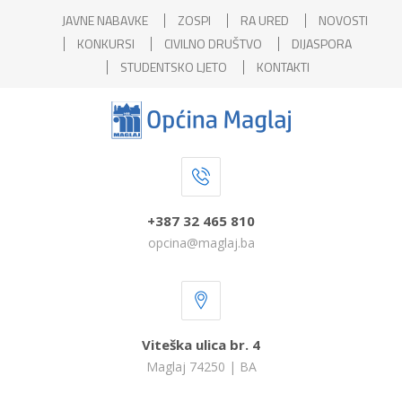
JAVNE NABAVKE
ZOSPI
RA URED
NOVOSTI
KONKURSI
CIVILNO DRUŠTVO
DIJASPORA
STUDENTSKO LJETO
KONTAKTI
+387 32 465 810
opcina@maglaj.ba
Viteška ulica br. 4
Maglaj 74250 | BA