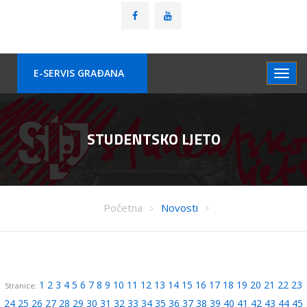
E-SERVIS GRAÐANA
STUDENTSKO LJETO
Početna
Novosti
1
2
3
4
5
6
7
8
9
10
11
12
13
14
15
16
17
18
19
20
21
22
23
Stranice:
24
25
26
27
28
29
30
31
32
33
34
35
36
37
38
39
40
41
42
43
44
45