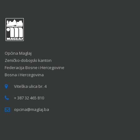
Općina Maglaj
Zeničko-dobojski kanton
Federacija Bosne i Hercegovine
Bosna i Hercegovina
Viteška ulica br. 4
+ 387 32 465 810
opcina@maglaj.ba