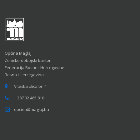
Općina Maglaj
Zeničko-dobojski kanton
Federacija Bosne i Hercegovine
Bosna i Hercegovina
Viteška ulica br. 4
+ 387 32 465 810
opcina@maglaj.ba