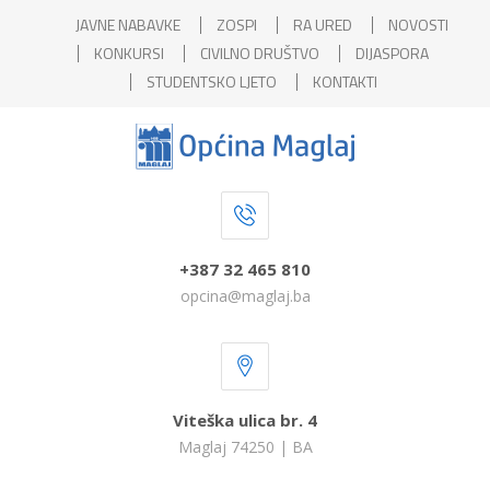
JAVNE NABAVKE
ZOSPI
RA URED
NOVOSTI
KONKURSI
CIVILNO DRUŠTVO
DIJASPORA
STUDENTSKO LJETO
KONTAKTI
+387 32 465 810
opcina@maglaj.ba
Viteška ulica br. 4
Maglaj 74250 | BA