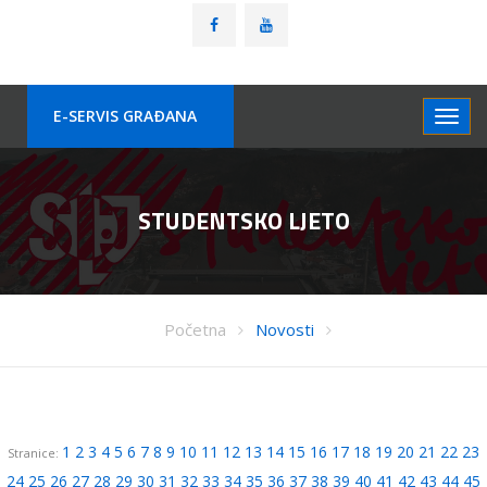
E-SERVIS GRAÐANA
STUDENTSKO LJETO
Početna
Novosti
1
2
3
4
5
6
7
8
9
10
11
12
13
14
15
16
17
18
19
20
21
22
23
Stranice:
24
25
26
27
28
29
30
31
32
33
34
35
36
37
38
39
40
41
42
43
44
45