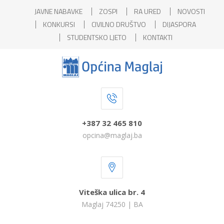
JAVNE NABAVKE
ZOSPI
RA URED
NOVOSTI
KONKURSI
CIVILNO DRUŠTVO
DIJASPORA
STUDENTSKO LJETO
KONTAKTI
+387 32 465 810
opcina@maglaj.ba
Viteška ulica br. 4
Maglaj 74250 | BA