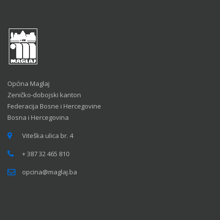
Općina Maglaj
Zeničko-dobojski kanton
Federacija Bosne i Hercegovine
Bosna i Hercegovina
Viteška ulica br. 4
+ 387 32 465 810
opcina@maglaj.ba