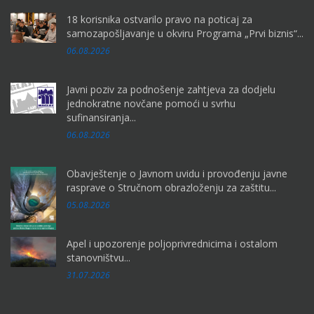
18 korisnika ostvarilo pravo na poticaj za
samozapošljavanje u okviru Programa „Prvi biznis“...
06.08.2026
Javni poziv za podnošenje zahtjeva za dodjelu
jednokratne novčane pomoći u svrhu
sufinansiranja...
06.08.2026
Obavještenje o Javnom uvidu i provođenju javne
rasprave o Stručnom obrazloženju za zaštitu...
05.08.2026
Apel i upozorenje poljoprivrednicima i ostalom
stanovništvu...
31.07.2026