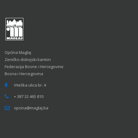
Općina Maglaj
Zeničko-dobojski kanton
Federacija Bosne i Hercegovine
Bosna i Hercegovina
Viteška ulica br. 4
+ 387 32 465 810
opcina@maglaj.ba