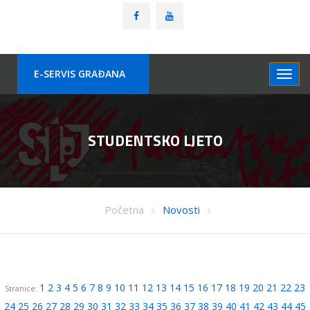
E-SERVIS GRAÐANA
STUDENTSKO LJETO
Početna
Novosti
1
2
3
4
5
6
7
8
9
10
11
12
13
14
15
16
17
18
19
20
21
22
23
Stranice:
24
25
26
27
28
29
30
31
32
33
34
35
36
37
38
39
40
41
42
43
44
45