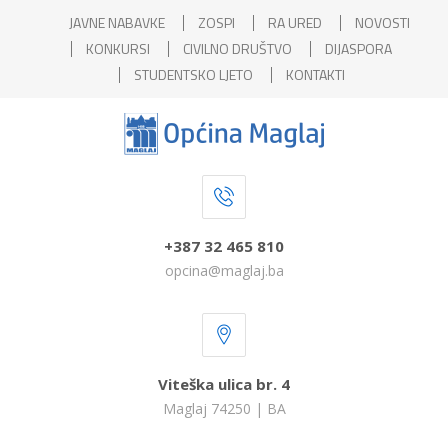
JAVNE NABAVKE
ZOSPI
RA URED
NOVOSTI
KONKURSI
CIVILNO DRUŠTVO
DIJASPORA
STUDENTSKO LJETO
KONTAKTI
+387 32 465 810
opcina@maglaj.ba
Viteška ulica br. 4
Maglaj 74250 | BA