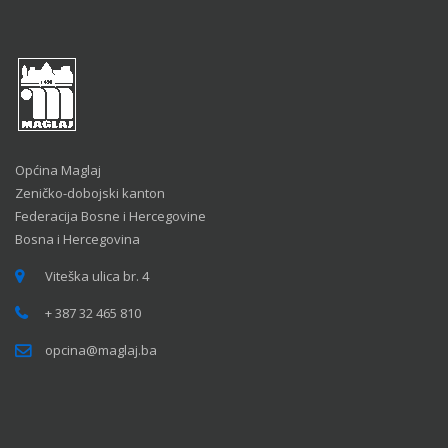
Općina Maglaj
Zeničko-dobojski kanton
Federacija Bosne i Hercegovine
Bosna i Hercegovina
Viteška ulica br. 4
+ 387 32 465 810
opcina@maglaj.ba