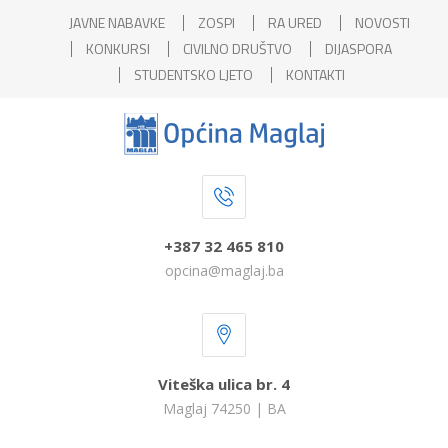
JAVNE NABAVKE
ZOSPI
RA URED
NOVOSTI
KONKURSI
CIVILNO DRUŠTVO
DIJASPORA
STUDENTSKO LJETO
KONTAKTI
+387 32 465 810
opcina@maglaj.ba
Viteška ulica br. 4
Maglaj 74250 | BA