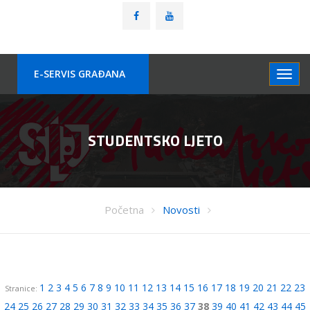
E-SERVIS GRAÐANA
STUDENTSKO LJETO
Početna
Novosti
1
2
3
4
5
6
7
8
9
10
11
12
13
14
15
16
17
18
19
20
21
22
23
Stranice:
24
25
26
27
28
29
30
31
32
33
34
35
36
37
38
39
40
41
42
43
44
45