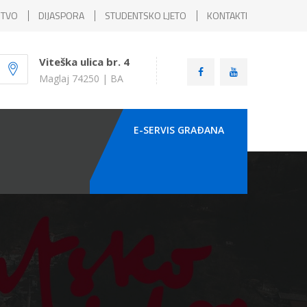
ŠTVO
DIJASPORA
STUDENTSKO LJETO
KONTAKTI
Viteška ulica br. 4
Maglaj 74250 | BA
E-SERVIS GRAÐANA