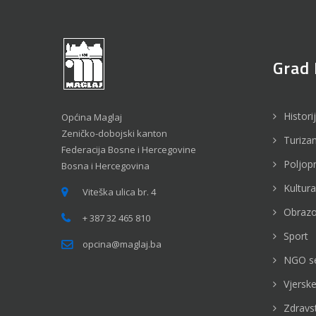
Grad 
Histori
Općina Maglaj
Zeničko-dobojski kanton
Turiza
Federacija Bosne i Hercegovine
Poljop
Bosna i Hercegovina
Kultura
Viteška ulica br. 4
Obrazo
+ 387 32 465 810
Sport
opcina@maglaj.ba
NGO s
Vjerske
Zdravs