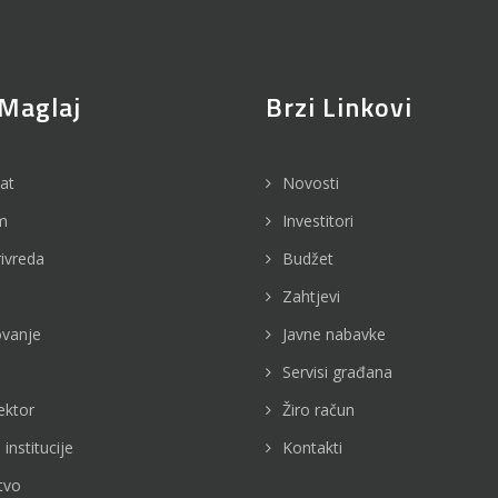
Maglaj
Brzi Linkovi
jat
Novosti
m
Investitori
rivreda
Budžet
Zahtjevi
vanje
Javne nabavke
Servisi građana
ektor
Žiro račun
 institucije
Kontakti
tvo