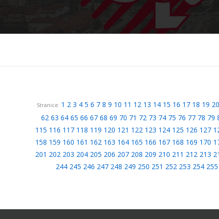
1
2
3
4
5
6
7
8
9
10
11
12
13
14
15
16
17
18
19
2
Stranice:
62
63
64
65
66
67
68
69
70
71
72
73
74
75
76
77
78
79
115
116
117
118
119
120
121
122
123
124
125
126
127
1
158
159
160
161
162
163
164
165
166
167
168
169
170
1
201
202
203
204
205
206
207
208
209
210
211
212
213
2
244
245
246
247
248
249
250
251
252
253
254
255