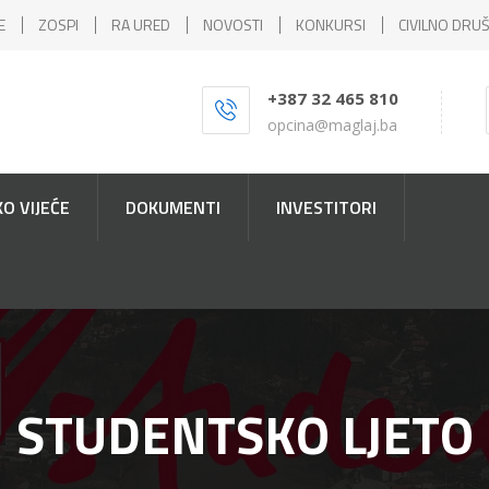
E
ZOSPI
RA URED
NOVOSTI
KONKURSI
CIVILNO DRU
+387 32 465 810
opcina@maglaj.ba
O VIJEĆE
DOKUMENTI
INVESTITORI
STUDENTSKO LJETO